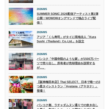
2026/8/5
SUMMER SONIC 2026配信アーティスト第1弾
公開！WOWOWオンデマンドで独占ライブ配
信！
2026/8/5
アジア「くら寿司」がタイに現地法人「Kura
Sushi（Thailand）Co.,Ltd.」を設立
2026/8/5
バンコク「中国寺院のような家」が1500万バー
ツで売り出し。所有者が売却理由を説明する
が…。
2026/8/5
【阪神梅田本店】Thai SELECT、日本で唯一の3
つ星タイレストラン「Ayatana（アヤタナ）」
登場！
2026/8/5
バンコク都、ラチャダムヌン通りでの炊き出し