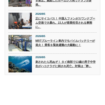
を禁止。集結したホームレス間でトラブル多
発。
2026/8/5
正にサイコパス！ 中国人ファンがスワンナプー
ム空港で大暴れ。22人が搭乗拒否される事態
に。
2026/8/5
MRTブルーライン車内でモバイルバッテリーが
発火！ 乗客を緊急避難の大騒動に！
2026/8/5
刺されたら死ぬぞ！ タイ南部で13歳の男子中学
生がハコクラゲに刺され死亡。対策は「酢」