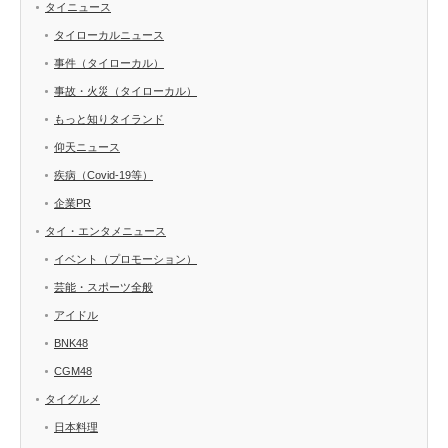
タイニュース
タイローカルニュース
事件（タイローカル）
事故・火災（タイローカル）
もっと知りタイランド
仰天ニュース
疾病（Covid-19等）
企業PR
タイ・エンタメニュース
イベント（プロモーション）
芸能・スポーツ全般
アイドル
BNK48
CGM48
タイグルメ
日本料理