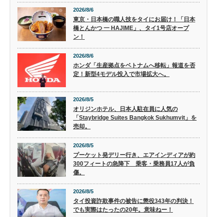
2026/8/6
東京・日本橋の職人技をタイにお届け！「日本
橋とんかつ 一 HAJIME」、タイ1号店オープ
ン！
2026/8/6
ホンダ「生産拠点をベトナムへ移転」報道を否
定！新型4モデル投入で市場拡大へ。
2026/8/5
オリジンホテル、日本人駐在員に人気の
「Staybridge Suites Bangkok Sukhumvit」を
売却。
2026/8/5
プーケット発デリー行き、エアインディアが約
300フィートの急降下 乗客・乗務員17人が負
傷。
2026/8/5
タイ投資詐欺事件の被告に懲役343年の判決！
でも実際はたったの20年。意味ねー！