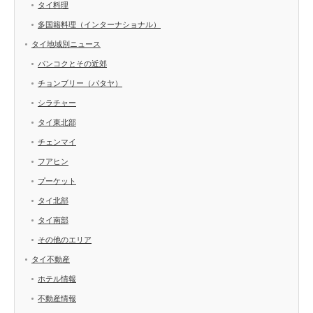
タイ料理
多国籍料理（インターナショナル）
タイ地域別ニュース
バンコクとその近郊
チョンブリー（パタヤ）
シラチャー
タイ東北部
チェンマイ
フアヒン
プーケット
タイ北部
タイ南部
その他のエリア
タイ不動産
ホテル情報
不動産情報