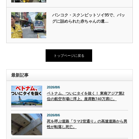
バンコク・スクンビットソイ95で、バッ
グに詰められた赤ちゃんの遺…
トップページに戻る
最新記事
2026/8/6
ベトナム、ついにタイを抜く！ 東南アジア第2
位の航空市場に浮上。座席数740万席に。
2026/8/6
死を呼ぶ道路「ラマ2世通り」の高速道路から男
性が転落し死亡。