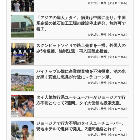
カテゴリ:
事件（タイローカル）
「アジアの病人」タイ。病巣は中国にあり。中国
系企業の鉱石加工工場の建設停止処分。無許可で
着工。
カテゴリ:
事件（タイローカル）
スクンビットソイ４で路上売春を一掃。外国人の
み5名逮捕、強制送還・再入国禁止措置。
カテゴリ:
事件（タイローカル）
パイナップル畑に産業廃棄物を不法投棄。池の水
が黒く変色し悪臭が付近に～ラヨーン県。
カテゴリ:
事件（タイローカル）
タイ人気旅行系ユーチューバーがジョージアで行
方不明となって2週間。タイ大使館も捜索支援。
カテゴリ:
事件（タイローカル）
ジョージアで行方不明のタイ人ユーチューバー、
現地ホテルで遺体で発見。2週間連絡とれず…。
カテゴリ:
事件（タイローカル）