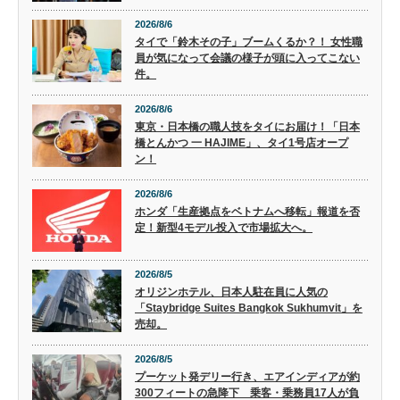
2026/8/6
タイで「鈴木その子」ブームくるか？！ 女性職
員が気になって会議の様子が頭に入ってこない
件。
2026/8/6
東京・日本橋の職人技をタイにお届け！「日本
橋とんかつ 一 HAJIME」、タイ1号店オープ
ン！
2026/8/6
ホンダ「生産拠点をベトナムへ移転」報道を否
定！新型4モデル投入で市場拡大へ。
2026/8/5
オリジンホテル、日本人駐在員に人気の
「Staybridge Suites Bangkok Sukhumvit」を
売却。
2026/8/5
プーケット発デリー行き、エアインディアが約
300フィートの急降下 乗客・乗務員17人が負