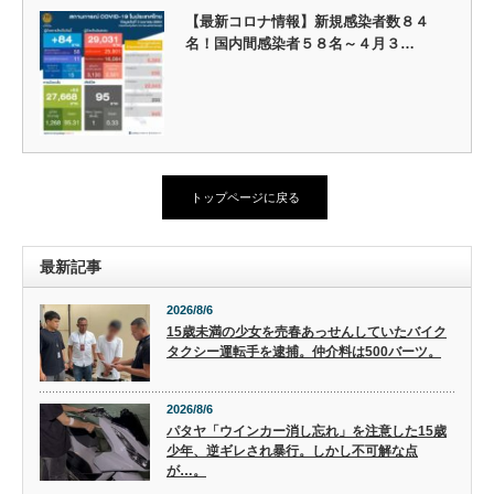
【最新コロナ情報】新規感染者数８４
名！国内間感染者５８名～４月３…
トップページに戻る
最新記事
2026/8/6
15歳未満の少女を売春あっせんしていたバイク
タクシー運転手を逮捕。仲介料は500バーツ。
2026/8/6
パタヤ「ウインカー消し忘れ」を注意した15歳
少年、逆ギレされ暴行。しかし不可解な点
が…。