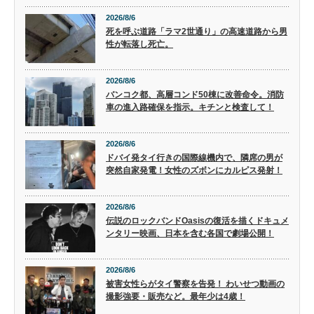
2026/8/6
死を呼ぶ道路「ラマ2世通り」の高速道路から男
性が転落し死亡。
2026/8/6
バンコク都、高層コンド50棟に改善命令。消防
車の進入路確保を指示。キチンと検査して！
2026/8/6
ドバイ発タイ行きの国際線機内で、隣席の男が
突然自家発電！女性のズボンにカルピス発射！
2026/8/6
伝説のロックバンドOasisの復活を描くドキュメ
ンタリー映画、日本を含む各国で劇場公開！
2026/8/6
被害女性らがタイ警察を告発！ わいせつ動画の
撮影強要・販売など。最年少は4歳！