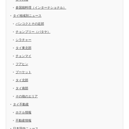
多国籍料理（インターナショナル）
タイ地域別ニュース
バンコクとその近郊
チョンブリー（パタヤ）
シラチャー
タイ東北部
チェンマイ
フアヒン
プーケット
タイ北部
タイ南部
その他のエリア
タイ不動産
ホテル情報
不動産情報
日本国内ニュース