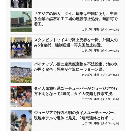
「アジアの病人」タイ。病巣は中国にあり。中国
系企業の鉱石加工工場の建設停止処分。無許可で
着工。
カテゴリ:
事件（タイローカル）
スクンビットソイ４で路上売春を一掃。外国人の
み5名逮捕、強制送還・再入国禁止措置。
カテゴリ:
事件（タイローカル）
パイナップル畑に産業廃棄物を不法投棄。池の水
が黒く変色し悪臭が付近に～ラヨーン県。
カテゴリ:
事件（タイローカル）
タイ人気旅行系ユーチューバーがジョージアで行
方不明となって2週間。タイ大使館も捜索支援。
カテゴリ:
事件（タイローカル）
ジョージアで行方不明のタイ人ユーチューバー、
現地ホテルで遺体で発見。2週間連絡とれず…。
カテゴリ:
事件（タイローカル）