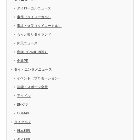
タイローカルニュース
事件（タイローカル）
事故・火災（タイローカル）
もっと知りタイランド
仰天ニュース
疾病（Covid-19等）
企業PR
タイ・エンタメニュース
イベント（プロモーション）
芸能・スポーツ全般
アイドル
BNK48
CGM48
タイグルメ
日本料理
タイ料理