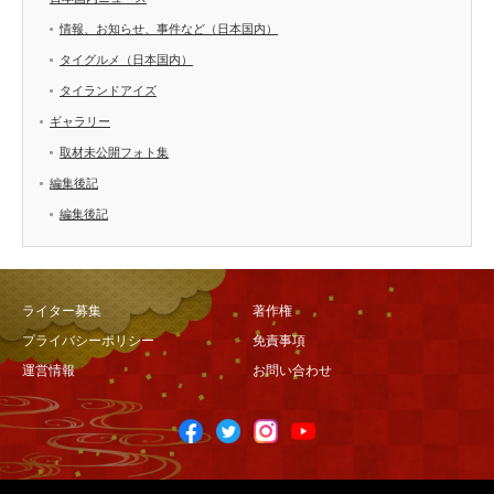
情報、お知らせ、事件など（日本国内）
タイグルメ（日本国内）
タイランドアイズ
ギャラリー
取材未公開フォト集
編集後記
編集後記
ライター募集
著作権
プライバシーポリシー
免責事項
運営情報
お問い合わせ