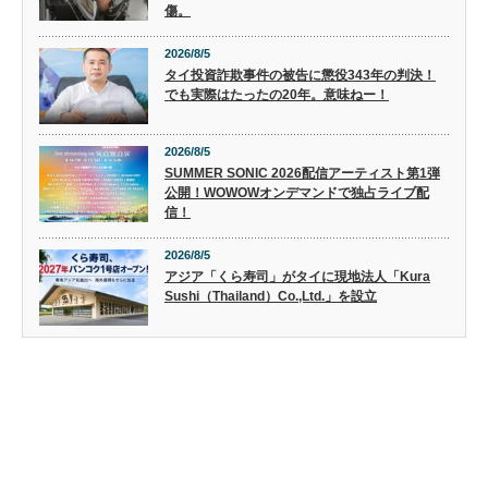
傷。
2026/8/5
タイ投資詐欺事件の被告に懲役343年の判決！
でも実際はたったの20年。意味ねー！
2026/8/5
SUMMER SONIC 2026配信アーティスト第1弾
公開！WOWOWオンデマンドで独占ライブ配
信！
2026/8/5
アジア「くら寿司」がタイに現地法人「Kura
Sushi（Thailand）Co.,Ltd.」を設立