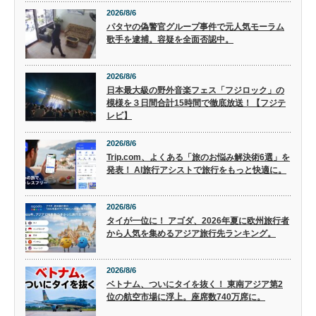
2026/8/6
パタヤの偽警官グループ事件で元人気モーラム
歌手を逮捕。容疑を全面否認中。
2026/8/6
日本最大級の野外音楽フェス「フジロック」の
模様を３日間合計15時間で徹底放送！【フジテ
レビ】
2026/8/6
Trip.com、よくある「旅のお悩み解決術6選」を
発表！ AI旅行アシストで旅行をもっと快適に。
2026/8/6
タイが一位に！ アゴダ、2026年夏に欧州旅行者
から人気を集めるアジア旅行先ランキング。
2026/8/6
ベトナム、ついにタイを抜く！ 東南アジア第2
位の航空市場に浮上。座席数740万席に。