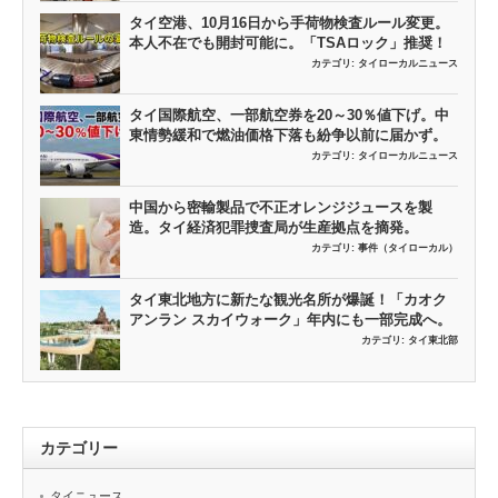
タイ空港、10月16日から手荷物検査ルール変更。
本人不在でも開封可能に。「TSAロック」推奨！
カテゴリ:
タイローカルニュース
タイ国際航空、一部航空券を20～30％値下げ。中
東情勢緩和で燃油価格下落も紛争以前に届かず。
カテゴリ:
タイローカルニュース
中国から密輸製品で不正オレンジジュースを製
造。タイ経済犯罪捜査局が生産拠点を摘発。
カテゴリ:
事件（タイローカル）
タイ東北地方に新たな観光名所が爆誕！「カオク
アンラン スカイウォーク」年内にも一部完成へ。
カテゴリ:
タイ東北部
カテゴリー
タイニュース