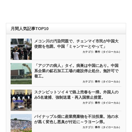
月間人気記事TOP10
メコン川の汚染問題で、チェンマイ市民が中国大
使館を包囲。中国「ミャンマーとやって」
カテゴリ:
事件（タイローカル）
「アジアの病人」タイ。病巣は中国にあり。中国
系企業の鉱石加工工場の建設停止処分。無許可で
着工。
カテゴリ:
事件（タイローカル）
スクンビットソイ４で路上売春を一掃。外国人の
み5名逮捕、強制送還・再入国禁止措置。
カテゴリ:
事件（タイローカル）
パイナップル畑に産業廃棄物を不法投棄。池の水
が黒く変色し悪臭が付近に～ラヨーン県。
カテゴリ:
事件（タイローカル）