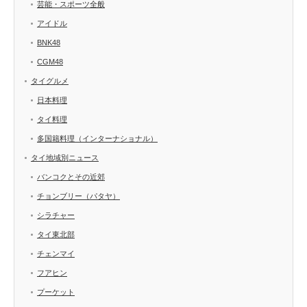
芸能・スポーツ全般
アイドル
BNK48
CGM48
タイグルメ
日本料理
タイ料理
多国籍料理（インターナショナル）
タイ地域別ニュース
バンコクとその近郊
チョンブリー（パタヤ）
シラチャー
タイ東北部
チェンマイ
フアヒン
プーケット