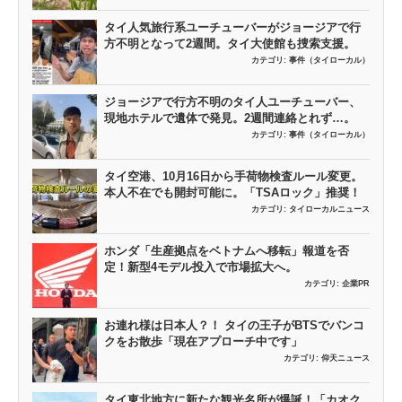
タイ人気旅行系ユーチューバーがジョージアで行
方不明となって2週間。タイ大使館も捜索支援。
カテゴリ:
事件（タイローカル）
ジョージアで行方不明のタイ人ユーチューバー、
現地ホテルで遺体で発見。2週間連絡とれず…。
カテゴリ:
事件（タイローカル）
タイ空港、10月16日から手荷物検査ルール変更。
本人不在でも開封可能に。「TSAロック」推奨！
カテゴリ:
タイローカルニュース
ホンダ「生産拠点をベトナムへ移転」報道を否
定！新型4モデル投入で市場拡大へ。
カテゴリ:
企業PR
お連れ様は日本人？！ タイの王子がBTSでバンコ
クをお散歩「現在アプローチ中です」
カテゴリ:
仰天ニュース
タイ東北地方に新たな観光名所が爆誕！「カオク