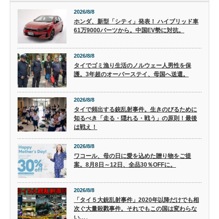
2026/8/8
ホンダ、新型「シティ」発表！ ハイブリッド車
61万9000バーツから。中国EV勢に対抗。
2026/8/8
タイでゴミ漁り生活のノルウェー人男性を保
護。3年超のオーバーステイ、母国へ送還。
2026/8/8
タイで頻出する銃乱射事件。生きのびるために
知るべき「走る・隠れる・戦う」の原則！最後
は戦え！
2026/8/8
ワコール、母の日に愛を込めた贈り物をご提
案。8月8日～12日、全品30％OFFに。
2026/8/8
「タイ５大銃乱射事件」2020年以降だけでも相
次ぐ大量殺戮事件。それでもこの国は変わらな
い…。