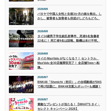
2026/8/8
パタヤで中国人女性と生後3か月の娘を救出。し
かし、被害者も加害者も供述がしどろもどろ。
2026/8/8
タイ14歳男子学生銃乱射事件、死者8名負傷者
22名に！ 死亡者9名は誤報。動機は未だ不明。
2026/8/8
タイの MaxValu がなくなる？！ セントラル、
MaxValu 全30店舗買収完了！ 全店舗Topsへ転
換。
2026/8/7
BNK48「Shonichi（初日）」の合唱動画がSNS
で再び話題に。BNK48支配人ポッパーも感謝！
2026/8/7
素敵なプレゼントが当たる！【WHAT’S タイ・
セレクト キャンペーン 2026】