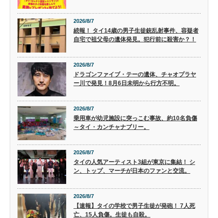
2026/8/7
続報！ タイ14歳の男子生徒銃乱射事件、容疑者
自宅で祖父母の遺体発見。犯行前に殺害か？！
2026/8/7
ドラゴンファイブ・テーの遺体、チャオプラヤ
ー川で発見！8月6日未明から行方不明。
2026/8/7
乗用車が幼児施設に突っこむ事故、約10名負傷
～タイ・カンチャナブリー。
2026/8/7
タイの人気アーティスト3組が東京に集結！ シ
ン、トップ、マーチが日本のファンと交流。
2026/8/7
【速報】タイの学校で男子生徒が発砲！ 7人死
亡、15人負傷。生徒も自殺。