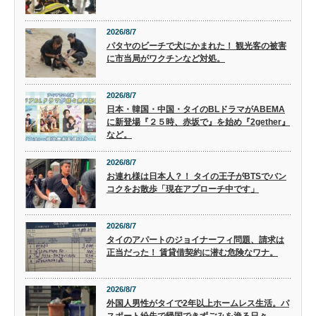
2026/8/7
パタヤのビーチで犬にかまれた！ 観光客の被害
に市当局がワクチンなど対処。
2026/8/7
日本・韓国・中国・タイのBLドラマがABEMA
に新登場『２５時、赤坂で』を始め『2gether』
など。
2026/8/7
お連れ様は日本人？！ タイの王子がBTSでバン
コクをお散歩「現在アプローチ中です」
2026/8/7
タイのアパートのジョイナーフィ問題、請求は
正当だった！ 賃貸借契約に潜む危険なワナ。
2026/8/7
外国人男性がタイで2年以上ホームレス生活。パ