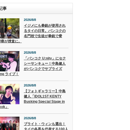
記事
2026/8/8
イジメにも拳銃が使用され
るタイの日常。バンコクの
名門校で生徒が拳銃で脅
警察が捜査に。
2026/8/8
「バンコク U:nity」にセク
シーサンキュー！中島健人
がバンコクでサプライズ
ing ライブ！
2026/8/8
【フォトギャラリー】中島
健人「IDOL1ST KENTY
Busking Special Stage in
kok」
2026/8/8
ブライト・ウィンも選出！
タイの各界を代表する100人