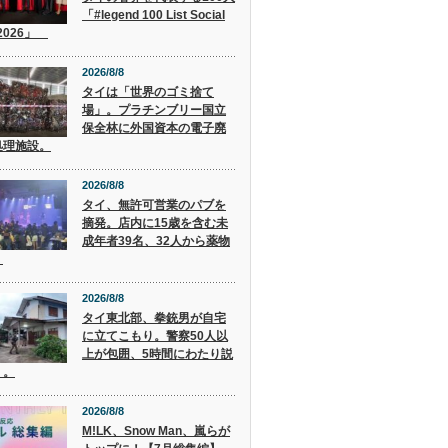
「#legend 100 List Social
 2026」
2026/8/8
タイは「世界のゴミ捨て
場」。プラチンブリー国立
保全林に外国資本の電子廃
処理施設。
2026/8/8
タイ、無許可営業のパブを
摘発。店内に15歳を含む未
成年者39名、32人から薬物
。
2026/8/8
タイ東北部、拳銃男が自宅
に立てこもり。警察50人以
上が包囲、5時間にわたり説
く。
2026/8/8
M!LK、Snow Man、嵐らが