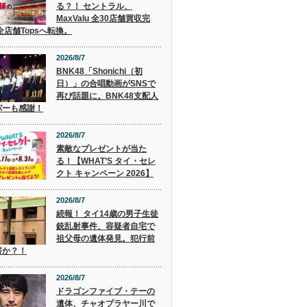
る？！ セントラル、
MaxValu 全30店舗買収完
全店舗Topsへ転換。
2026/8/7
BNK48「Shonichi（初
日）」の合唱動画がSNSで
再び話題に。BNK48支配人
パーも感謝！
2026/8/7
素敵なプレゼントが当た
る！【WHAT’S タイ・セレ
クト キャンペーン 2026】
2026/8/7
続報！ タイ14歳の男子生徒
銃乱射事件、容疑者自宅で
祖父母の遺体発見。犯行前
害か？！
2026/8/7
ドラゴンファイブ・テーの
遺体、チャオプラヤー川で