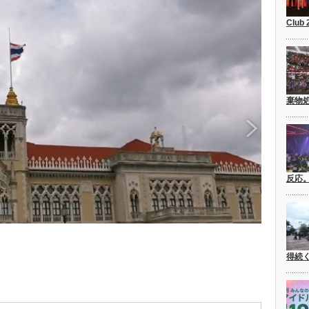
Club
棄物
反応
得続