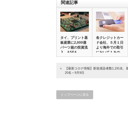
関連記事
タイ、プリント基
各クレジットカー
板産業に2,000億
ド会社、５月１日
バーツ超の投資流
より海外での取引
入。ASEA…
において１％の
手…
【最新コロナ情報】新規感染者数1,191名、
20名～9月9日
トップページに戻る