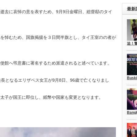
最新
逝去に哀悼の意を表すため、9月9日金曜日、総督邸のタイ
死を悼むため、国旗掲揚を３日間半旗とし、タイ王室のの者が
迫！
大使館へ弔意書に署名するため派遣されると述べています。
Busk
最長となるエリザベス女王が9月8日、96歳で亡くなりまし
皇太子が国王に即位し、紙幣や国家も変更となります。
Bang