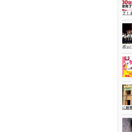
了！ 
ポッ
に殺