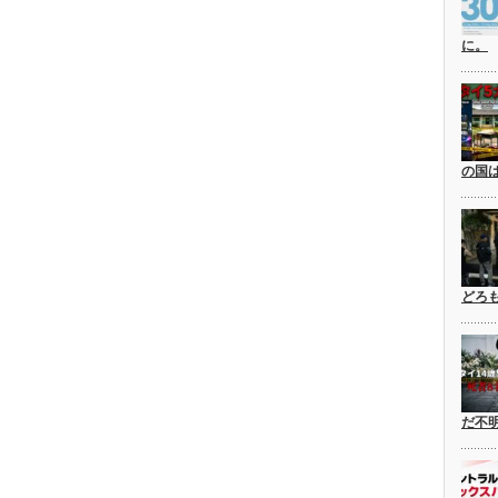
に。
の国
どろ
だ不