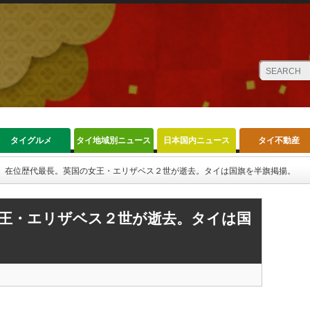
タイグルメ
タイ地域別ニュース
日本国内ニュース
タイ不動産
在位歴代最長。英国の女王・エリザベス２世が逝去。タイは国旗を半旗掲揚。
王・エリザベス２世が逝去。タイは国