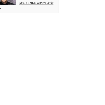
発見！8月6日未明から行方
。