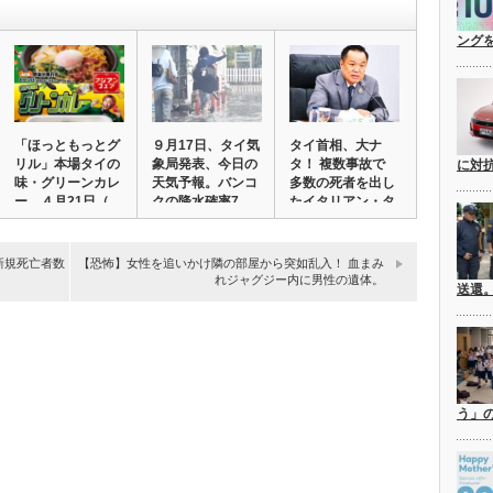
ングを
「ほっともっとグ
９月17日、タイ気
タイ首相、大ナ
リル」本場タイの
象局発表、今日の
タ！ 複数事故で
に対
味・グリーンカレ
天気予報。バンコ
多数の死者を出し
ー ４月21日（…
クの降水確率7…
たイタリアン・タ
イ…
新規死亡者数
【恐怖】女性を追いかけ隣の部屋から突如乱入！ 血まみ
れジャグジー内に男性の遺体。
送還
う」