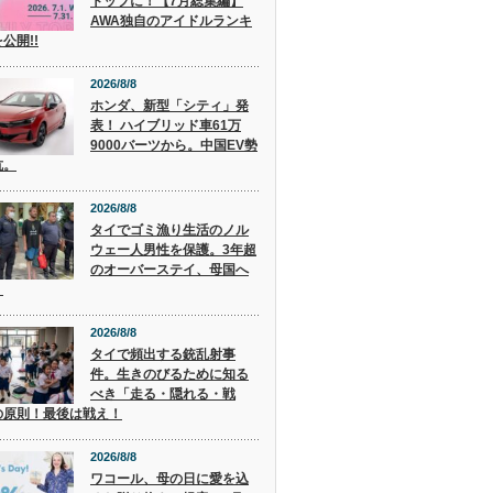
トップに！【7月総集編】
AWA独自のアイドルランキ
公開!!
2026/8/8
ホンダ、新型「シティ」発
表！ ハイブリッド車61万
9000バーツから。中国EV勢
抗。
2026/8/8
タイでゴミ漁り生活のノル
ウェー人男性を保護。3年超
のオーバーステイ、母国へ
。
2026/8/8
タイで頻出する銃乱射事
件。生きのびるために知る
べき「走る・隠れる・戦
の原則！最後は戦え！
2026/8/8
ワコール、母の日に愛を込