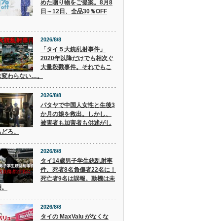
めた贈り物をご提案。8月8
日～12日、全品30％OFF
2026/8/8
「タイ５大銃乱射事件」
2020年以降だけでも相次ぐ
大量殺戮事件。それでもこ
は変わらない…。
2026/8/8
パタヤで中国人女性と生後3
か月の娘を救出。しかし、
被害者も加害者も供述がし
もどろ。
2026/8/8
タイ14歳男子学生銃乱射事
件、死者8名負傷者22名に！
死亡者9名は誤報。動機は未
明。
2026/8/8
タイの MaxValu がなくな