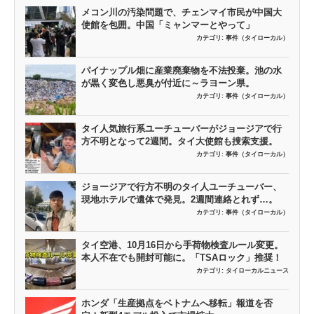
メコン川の汚染問題で、チェンマイ市民が中国大
使館を包囲。中国「ミャンマーとやって」
カテゴリ:
事件（タイローカル）
パイナップル畑に産業廃棄物を不法投棄。池の水
が黒く変色し悪臭が付近に～ラヨーン県。
カテゴリ:
事件（タイローカル）
タイ人気旅行系ユーチューバーがジョージアで行
方不明となって2週間。タイ大使館も捜索支援。
カテゴリ:
事件（タイローカル）
ジョージアで行方不明のタイ人ユーチューバー、
現地ホテルで遺体で発見。2週間連絡とれず…。
カテゴリ:
事件（タイローカル）
タイ空港、10月16日から手荷物検査ルール変更。
本人不在でも開封可能に。「TSAロック」推奨！
カテゴリ:
タイローカルニュース
ホンダ「生産拠点をベトナムへ移転」報道を否