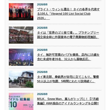
2026/8/8
ブライト・ウィンも選出！ タイの各界を代表す
る100人「#legend 100 List Social Club
2026」
2026/8/8
タイは「世界のゴミ捨て場」。プラチンブリー
国立保全林に外国資本の電子廃棄物処理施設。
2026/8/8
タイ、無許可営業のパブを摘発。店内に15歳を
含む未成年者39名、32人から薬物反応。
2026/8/8
タイ東北部、拳銃男が自宅に立てこもり。警察
50人以上が包囲、5時間にわたり説得続く。
2026/8/8
M!LK、Snow Man、嵐らがトップに！【7月総
集編】AWA独自のアイドルランキングを公開!!