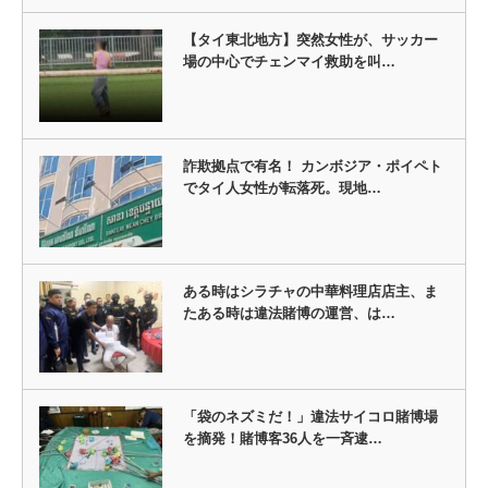
【タイ東北地方】突然女性が、サッカー
場の中心でチェンマイ救助を叫…
詐欺拠点で有名！ カンボジア・ポイペト
でタイ人女性が転落死。現地…
ある時はシラチャの中華料理店店主、ま
たある時は違法賭博の運営、は…
「袋のネズミだ！」違法サイコロ賭博場
を摘発！賭博客36人を一斉逮…