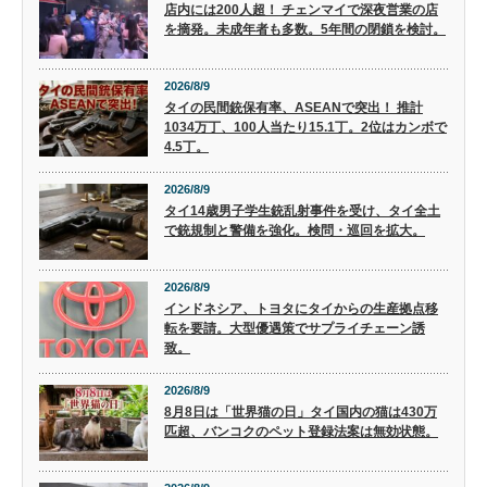
店内には200人超！ チェンマイで深夜営業の店
を摘発。未成年者も多数。5年間の閉鎖を検討。
2026/8/9
タイの民間銃保有率、ASEANで突出！ 推計
1034万丁、100人当たり15.1丁。2位はカンボで
4.5丁。
2026/8/9
タイ14歳男子学生銃乱射事件を受け、タイ全土
で銃規制と警備を強化。検問・巡回を拡大。
2026/8/9
インドネシア、トヨタにタイからの生産拠点移
転を要請。大型優遇策でサプライチェーン誘
致。
2026/8/9
8月8日は「世界猫の日」タイ国内の猫は430万
匹超、バンコクのペット登録法案は無効状態。