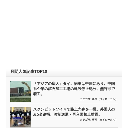
月間人気記事TOP10
「アジアの病人」タイ。病巣は中国にあり。中国
系企業の鉱石加工工場の建設停止処分。無許可で
着工。
カテゴリ:
事件（タイローカル）
スクンビットソイ４で路上売春を一掃。外国人の
み5名逮捕、強制送還・再入国禁止措置。
カテゴリ:
事件（タイローカル）