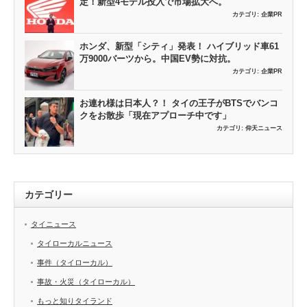
定！新型4モデル投入で市場拡大へ。
カテゴリ:
企業PR
ホンダ、新型「シティ」発表！ ハイブリッド車61
万9000バーツから。中国EV勢に対抗。
カテゴリ:
企業PR
お連れ様は日本人？！ タイの王子がBTSでバンコ
クをお散歩「現在アプローチ中です」
カテゴリ:
仰天ニュース
カテゴリー
タイニュース
タイローカルニュース
事件（タイローカル）
事故・火災（タイローカル）
もっと知りタイランド