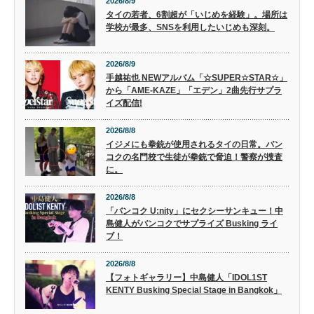
2026/8/9
タイの若者、6割超が「いじめを経験」。場所は
学校が最多、SNSを利用したいじめも深刻。
2026/8/9
手越祐也 NEWアルバム「☆SUPER☆STAR☆」
から「AME-KAZE」「エデン」2曲先行サプラ
イズ配信!
2026/8/8
イジメにも拳銃が使用されるタイの日常。バン
コクの名門校で生徒が拳銃で脅迫！警察が捜査
に。
2026/8/8
「バンコク U:nity」にセクシーサンキュー！中
島健人がバンコクでサプライズ Busking ライ
ブ！
2026/8/8
【フォトギャラリー】中島健人「IDOL1ST
KENTY Busking Special Stage in Bangkok」