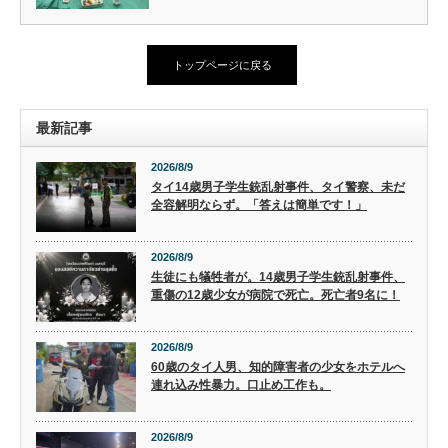
トップページに戻る
最新記事
2026/8/9
タイ14歳男子学生銃乱射事件、タイ警察、未だ
全容解明ならず。「答えは簡単です！」
2026/8/9
生徒にも犠牲者が。14歳男子学生銃乱射事件、
重傷の12歳少女が病院で死亡。死亡者9名に！
2026/8/9
60歳のタイ人男、知的障害者の少女をホテルへ
連れ込み性暴力。口止め工作も。
2026/8/9