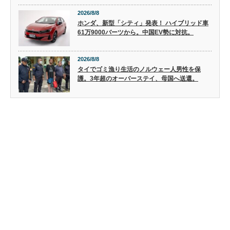
2026/8/8
ホンダ、新型「シティ」発表！ ハイブリッド車
61万9000バーツから。中国EV勢に対抗。
2026/8/8
タイでゴミ漁り生活のノルウェー人男性を保
護。3年超のオーバーステイ、母国へ送還。