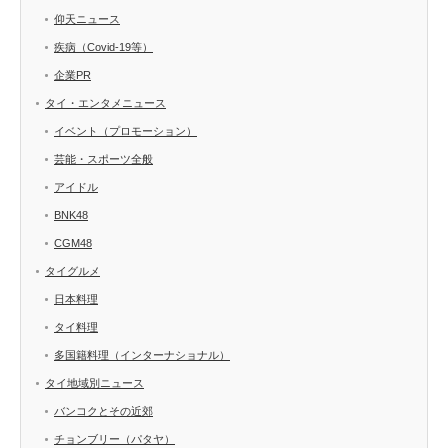
仰天ニュース
疾病（Covid-19等）
企業PR
タイ・エンタメニュース
イベント（プロモーション）
芸能・スポーツ全般
アイドル
BNK48
CGM48
タイグルメ
日本料理
タイ料理
多国籍料理（インターナショナル）
タイ地域別ニュース
バンコクとその近郊
チョンブリー（パタヤ）