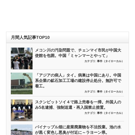
月間人気記事TOP10
メコン川の汚染問題で、チェンマイ市民が中国大
使館を包囲。中国「ミャンマーとやって」
カテゴリ:
事件（タイローカル）
「アジアの病人」タイ。病巣は中国にあり。中国
系企業の鉱石加工工場の建設停止処分。無許可で
着工。
カテゴリ:
事件（タイローカル）
スクンビットソイ４で路上売春を一掃。外国人の
み5名逮捕、強制送還・再入国禁止措置。
カテゴリ:
事件（タイローカル）
パイナップル畑に産業廃棄物を不法投棄。池の水
が黒く変色し悪臭が付近に～ラヨーン県。