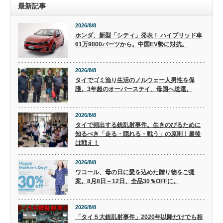
最新記事
2026/8/8
ホンダ、新型「シティ」発表！ ハイブリッド車
61万9000バーツから。中国EV勢に対抗。
2026/8/8
タイでゴミ漁り生活のノルウェー人男性を保
護。3年超のオーバーステイ、母国へ送還。
2026/8/8
タイで頻出する銃乱射事件。生きのびるために
知るべき「走る・隠れる・戦う」の原則！最後
は戦え！
2026/8/8
ワコール、母の日に愛を込めた贈り物をご提
案。8月8日～12日、全品30％OFFに。
2026/8/8
「タイ５大銃乱射事件」2020年以降だけでも相