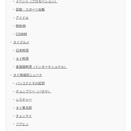
イベント（プロモーション）
芸能・スポーツ全般
アイドル
BNK48
CGM48
タイグルメ
日本料理
タイ料理
多国籍料理（インターナショナル）
タイ地域別ニュース
バンコクとその近郊
チョンブリー（パタヤ）
シラチャー
タイ東北部
チェンマイ
フアヒン