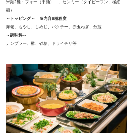
米麺2種：フォー（平麺） 、センミー（タイビーフン、極細
麺）
～トッピング～ ※内容6種程度
海老、もやし、しめじ、パクチー、赤玉ねぎ、分葱
～調味料～
ナンプラー、酢、砂糖、ドライチリ等