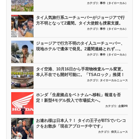
カテゴリ:
事件（タイローカル）
タイ人気旅行系ユーチューバーがジョージアで行
方不明となって2週間。タイ大使館も捜索支援。
カテゴリ:
事件（タイローカル）
ジョージアで行方不明のタイ人ユーチューバー、
現地ホテルで遺体で発見。2週間連絡とれず…。
カテゴリ:
事件（タイローカル）
タイ空港、10月16日から手荷物検査ルール変更。
本人不在でも開封可能に。「TSAロック」推奨！
カテゴリ:
タイローカルニュース
ホンダ「生産拠点をベトナムへ移転」報道を否
定！新型4モデル投入で市場拡大へ。
カテゴリ:
企業PR
お連れ様は日本人？！ タイの王子がBTSでバンコ
クをお散歩「現在アプローチ中です」
カテゴリ:
仰天ニュース