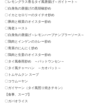
〇レモングラス香るタイ風唐揚げ～ガイトート～
〇白身魚の唐揚げの黒胡椒炒め
〇イカとセロリーのタイチオ炒め
〇豚肉と根菜のオイスター炒め
〇海老トースト
〇白身魚の唐揚げ～レモンハーブナンプラーソース～
〇鶏肉とインゲンのカレー炒め
〇青菜のにんにく炒め
〇鶏肉と生姜のオイスター炒め
〇タイ風春雨炒め ～パットウンセン～
〇タイ風チャーハン ～カオパット～
〇トムヤムクン スープ
〇コウムーヤン
〇ガイヤーン（タイ風照り焼きチキン）
【食事、スープ】
〇ガパオライス