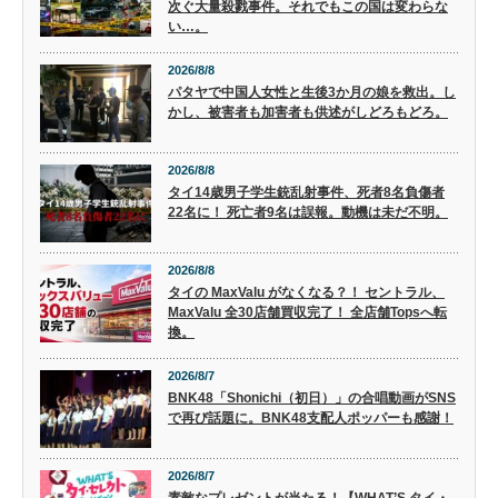
次ぐ大量殺戮事件。それでもこの国は変わらな
い…。
2026/8/8
パタヤで中国人女性と生後3か月の娘を救出。し
かし、被害者も加害者も供述がしどろもどろ。
2026/8/8
タイ14歳男子学生銃乱射事件、死者8名負傷者
22名に！ 死亡者9名は誤報。動機は未だ不明。
2026/8/8
タイの MaxValu がなくなる？！ セントラル、
MaxValu 全30店舗買収完了！ 全店舗Topsへ転
換。
2026/8/7
BNK48「Shonichi（初日）」の合唱動画がSNS
で再び話題に。BNK48支配人ポッパーも感謝！
2026/8/7
素敵なプレゼントが当たる！【WHAT’S タイ・