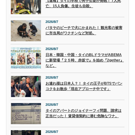
【速報】タイの学校で男子生徒が発砲！ 7人死
亡、15人負傷。生徒も自殺。
2026/8/7
パタヤのビーチで犬にかまれた！ 観光客の被害
に市当局がワクチンなど対処。
2026/8/7
日本・韓国・中国・タイのBLドラマがABEMA
に新登場『２５時、赤坂で』を始め『2gether』
など。
2026/8/7
お連れ様は日本人？！ タイの王子がBTSでバン
コクをお散歩「現在アプローチ中です」
2026/8/7
タイのアパートのジョイナーフィ問題、請求は
正当だった！ 賃貸借契約に潜む危険なワナ。
2026/8/7