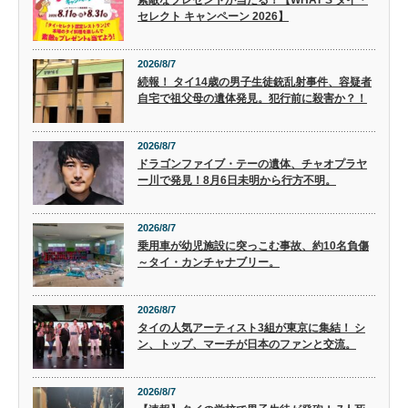
セレクト キャンペーン 2026】
2026/8/7
続報！ タイ14歳の男子生徒銃乱射事件、容疑者
自宅で祖父母の遺体発見。犯行前に殺害か？！
2026/8/7
ドラゴンファイブ・テーの遺体、チャオプラヤ
ー川で発見！8月6日未明から行方不明。
2026/8/7
乗用車が幼児施設に突っこむ事故、約10名負傷
～タイ・カンチャナブリー。
2026/8/7
タイの人気アーティスト3組が東京に集結！ シ
ン、トップ、マーチが日本のファンと交流。
2026/8/7