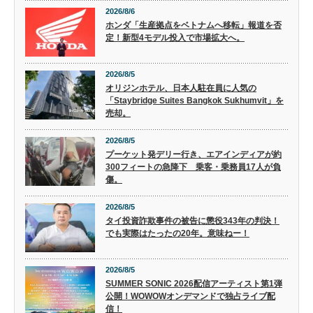
2026/8/6
ホンダ「生産拠点をベトナムへ移転」報道を否
定！新型4モデル投入で市場拡大へ。
2026/8/5
オリジンホテル、日本人駐在員に人気の
「Staybridge Suites Bangkok Sukhumvit」を
売却。
2026/8/5
プーケット発デリー行き、エアインディアが約
300フィートの急降下 乗客・乗務員17人が負
傷。
2026/8/5
タイ投資詐欺事件の被告に懲役343年の判決！
でも実際はたったの20年。意味ねー！
2026/8/5
SUMMER SONIC 2026配信アーティスト第1弾
公開！WOWOWオンデマンドで独占ライブ配
信！