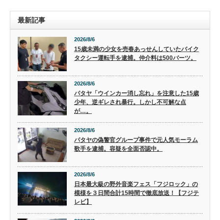
最新記事
2026/8/6
15歳未満の少女を売春あっせんしていたバイク
タクシー運転手を逮捕。仲介料は500バーツ。
2026/8/6
パタヤ「ウインカー消し忘れ」を注意した15歳
少年、逆ギレされ暴行。しかし不可解な点
が…。
2026/8/6
パタヤの偽警官グループ事件で元人気モーラム
歌手を逮捕。容疑を全面否認中。
2026/8/6
日本最大級の野外音楽フェス「フジロック」の
模様を３日間合計15時間で徹底放送！【フジテ
レビ】