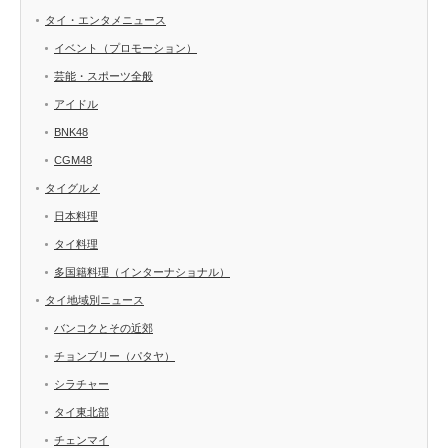
タイ・エンタメニュース
イベント（プロモーション）
芸能・スポーツ全般
アイドル
BNK48
CGM48
タイグルメ
日本料理
タイ料理
多国籍料理（インターナショナル）
タイ地域別ニュース
バンコクとその近郊
チョンブリー（パタヤ）
シラチャー
タイ東北部
チェンマイ