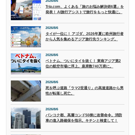
2026/8/6
Trip.com、よくある「旅のお悩み解決術6選」を
発表！ AI旅行アシストで旅行をもっと快適に。
2026/8/6
タイが一位に！ アゴダ、2026年夏に欧州旅行者
から人気を集めるアジア旅行先ランキング。
2026/8/6
ベトナム、ついにタイを抜く！ 東南アジア第2
位の航空市場に浮上。座席数740万席に。
2026/8/6
死を呼ぶ道路「ラマ2世通り」の高速道路から男
性が転落し死亡。
2026/8/6
バンコク都、高層コンド50棟に改善命令。消防
車の進入路確保を指示。キチンと検査して！