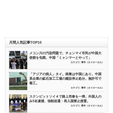
月間人気記事TOP10
メコン川の汚染問題で、チェンマイ市民が中国大
使館を包囲。中国「ミャンマーとやって」
カテゴリ:
事件（タイローカル）
「アジアの病人」タイ。病巣は中国にあり。中国
系企業の鉱石加工工場の建設停止処分。無許可で
着工。
カテゴリ:
事件（タイローカル）
スクンビットソイ４で路上売春を一掃。外国人の
み5名逮捕、強制送還・再入国禁止措置。
カテゴリ:
事件（タイローカル）