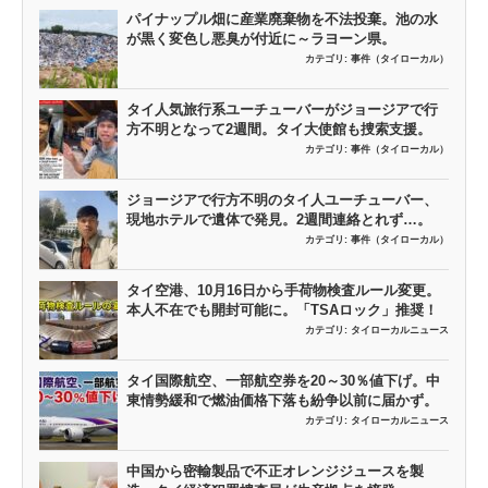
パイナップル畑に産業廃棄物を不法投棄。池の水
が黒く変色し悪臭が付近に～ラヨーン県。
カテゴリ:
事件（タイローカル）
タイ人気旅行系ユーチューバーがジョージアで行
方不明となって2週間。タイ大使館も捜索支援。
カテゴリ:
事件（タイローカル）
ジョージアで行方不明のタイ人ユーチューバー、
現地ホテルで遺体で発見。2週間連絡とれず…。
カテゴリ:
事件（タイローカル）
タイ空港、10月16日から手荷物検査ルール変更。
本人不在でも開封可能に。「TSAロック」推奨！
カテゴリ:
タイローカルニュース
タイ国際航空、一部航空券を20～30％値下げ。中
東情勢緩和で燃油価格下落も紛争以前に届かず。
カテゴリ:
タイローカルニュース
中国から密輸製品で不正オレンジジュースを製