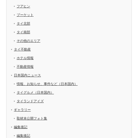
フアヒン
プーケット
タイ北部
タイ南部
その他のエリア
タイ不動産
ホテル情報
不動産情報
日本国内ニュース
情報、お知らせ、事件など（日本国内）
タイグルメ（日本国内）
タイランドアイズ
ギャラリー
取材未公開フォト集
編集後記
編集後記