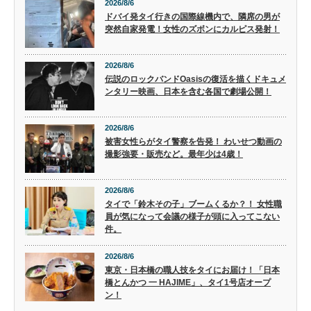
2026/8/6
ドバイ発タイ行きの国際線機内で、隣席の男が
突然自家発電！女性のズボンにカルピス発射！
2026/8/6
伝説のロックバンドOasisの復活を描くドキュメ
ンタリー映画、日本を含む各国で劇場公開！
2026/8/6
被害女性らがタイ警察を告発！ わいせつ動画の
撮影強要・販売など。最年少は4歳！
2026/8/6
タイで「鈴木その子」ブームくるか？！ 女性職
員が気になって会議の様子が頭に入ってこない
件。
2026/8/6
東京・日本橋の職人技をタイにお届け！「日本
橋とんかつ 一 HAJIME」、タイ1号店オープ
ン！