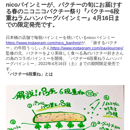
nicoバインミーが、パクチーの旬にお届けす
る春のニコニコパクチー祭り『パクチー6段
重ねラムハンバーグバインミー』4月16日ま
での限定発売です。
日本橋の店舗で毎朝バインミーを焼いているnicoバインミー
https://www.instagram.com/nico_banhmi/
が、「旅するパクチ
ー」の牛田うっしぃさん
https://www.instagram.com/paxijourney/
監修の元、パクチーをより美味しく食べる為のパクチー好きさん
の為のコラボバインミーを開発。「パクチー6段重ねラムハンバ
ーグバインミー」2022年4月16日（土）までの期間限定発売で
す。
「パクチー6段重ね」とは