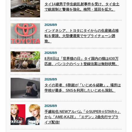
タイ14歳男子学生銃乱射事件を受け、タイ全土
で銃規制と警備を強化。検問・巡回を拡大。
2026/8/9
インドネシア、トヨタにタイからの生産拠点移
転を要請。大型優遇策でサプライチェーン誘
致。
2026/8/9
8月8日は「世界猫の日」タイ国内の猫は430万
匹超、バンコクのペット登録法案は無効状態。
2026/8/9
タイの若者、6割超が「いじめを経験」。場所は
学校が最多、SNSを利用したいじめも深刻。
2026/8/9
手越祐也 NEWアルバム「☆SUPER☆STAR☆」
から「AME-KAZE」「エデン」2曲先行サプラ
イズ配信!