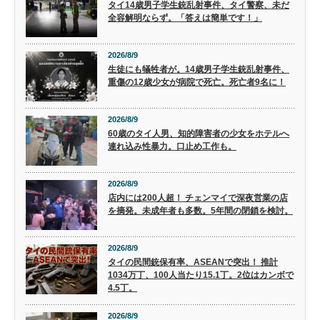
タイ14歳男子学生銃乱射事件、タイ警察、未だ
全容解明ならず。「答えは簡単です！」
2026/8/9
生徒にも犠牲者が。14歳男子学生銃乱射事件、
重傷の12歳少女が病院で死亡。死亡者9名に！
2026/8/9
60歳のタイ人男、知的障害者の少女をホテルへ
連れ込み性暴力。口止め工作も。
2026/8/9
店内には200人超！ チェンマイで深夜営業の店
を摘発。未成年者も多数。5年間の閉鎖を検討。
2026/8/9
タイの民間銃保有率、ASEANで突出！ 推計
1034万丁、100人当たり15.1丁。2位はカンボで
4.5丁。
2026/8/9