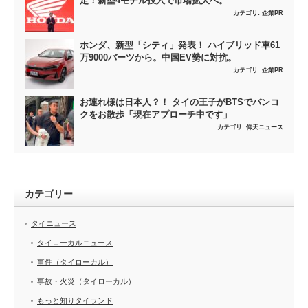
定！新型4モデル投入で市場拡大へ。
カテゴリ:
企業PR
ホンダ、新型「シティ」発表！ ハイブリッド車61
万9000バーツから。中国EV勢に対抗。
カテゴリ:
企業PR
お連れ様は日本人？！ タイの王子がBTSでバンコ
クをお散歩「現在アプローチ中です」
カテゴリ:
仰天ニュース
カテゴリー
タイニュース
タイローカルニュース
事件（タイローカル）
事故・火災（タイローカル）
もっと知りタイランド