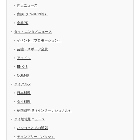
仰天ニュース
疾病（Covid-19等）
企業PR
タイ・エンタメニュース
イベント（プロモーション）
芸能・スポーツ全般
アイドル
BNK48
CGM48
タイグルメ
日本料理
タイ料理
多国籍料理（インターナショナル）
タイ地域別ニュース
バンコクとその近郊
チョンブリー（パタヤ）