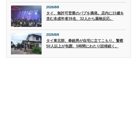
2026/8/8
タイ、無許可営業のパブを摘発。店内に15歳を
含む未成年者39名、32人から薬物反応。
2026/8/8
タイ東北部、拳銃男が自宅に立てこもり。警察
50人以上が包囲、5時間にわたり説得続く。