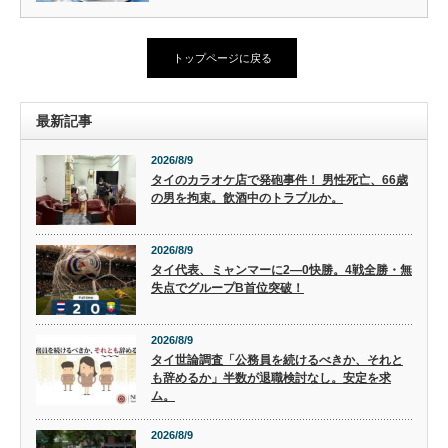
トップページに戻る
最新記事
2026/8/9
タイのカラオケ店で発砲事件！ 男性死亡、66歳
の男を拘束。飲酒中のトラブルか。
2026/8/9
タイ代表、ミャンマーに2―0快勝。4戦全勝・無
失点でグループB首位突破！
2026/8/9
タイ世論調査「公務員を続けるべきか、それと
も辞めるか」半数が退職検討なし。安定を求
ム。
2026/8/9