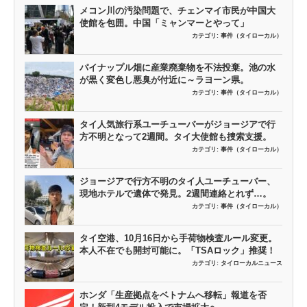
メコン川の汚染問題で、チェンマイ市民が中国大
使館を包囲。中国「ミャンマーとやって」
カテゴリ:
事件（タイローカル）
パイナップル畑に産業廃棄物を不法投棄。池の水
が黒く変色し悪臭が付近に～ラヨーン県。
カテゴリ:
事件（タイローカル）
タイ人気旅行系ユーチューバーがジョージアで行
方不明となって2週間。タイ大使館も捜索支援。
カテゴリ:
事件（タイローカル）
ジョージアで行方不明のタイ人ユーチューバー、
現地ホテルで遺体で発見。2週間連絡とれず…。
カテゴリ:
事件（タイローカル）
タイ空港、10月16日から手荷物検査ルール変更。
本人不在でも開封可能に。「TSAロック」推奨！
カテゴリ:
タイローカルニュース
ホンダ「生産拠点をベトナムへ移転」報道を否