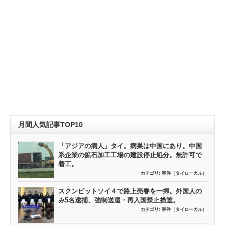
月間人気記事TOP10
「アジアの病人」タイ。病巣は中国にあり。中国
系企業の鉱石加工工場の建設停止処分。無許可で
着工。
カテゴリ:
事件（タイローカル）
スクンビットソイ４で路上売春を一掃。外国人の
み5名逮捕、強制送還・再入国禁止措置。
カテゴリ:
事件（タイローカル）