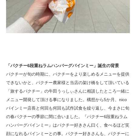
「パクチー6段重ねラムハンバーグバインミー」誕生の背景
パクチーが旬の時期に、パクチーをより楽しめるメニューを提供
できないかと、パクチー農家様と当店の架け橋をして頂いている
「旅するパクチー」の牛田うっしぃさんに相談したところ一緒に
メニュー開発して頂ける事になりました。構想から5か月、nico
バインミー店長と何回も何回も試作試食を繰り返し、今まさに旬
の春パクチーの季節に間に合いました。『パクチー6段重ねラム
ハンバーグバインミー』はパクチー好きさん曰く、食べるほど笑
顔になれるバインミーとの事。パクチー好きさんも、パクチーに