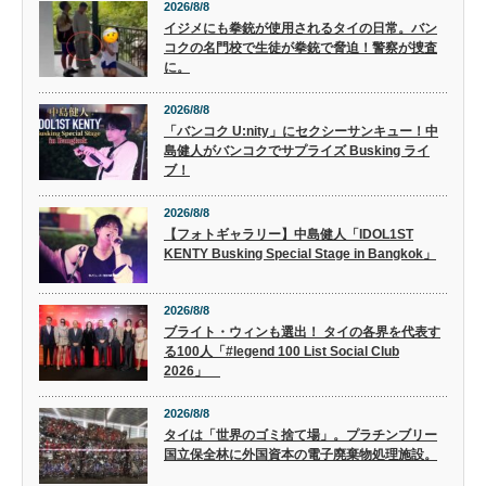
2026/8/8
イジメにも拳銃が使用されるタイの日常。バン
コクの名門校で生徒が拳銃で脅迫！警察が捜査
に。
2026/8/8
「バンコク U:nity」にセクシーサンキュー！中
島健人がバンコクでサプライズ Busking ライ
ブ！
2026/8/8
【フォトギャラリー】中島健人「IDOL1ST
KENTY Busking Special Stage in Bangkok」
2026/8/8
ブライト・ウィンも選出！ タイの各界を代表す
る100人「#legend 100 List Social Club
2026」
2026/8/8
タイは「世界のゴミ捨て場」。プラチンブリー
国立保全林に外国資本の電子廃棄物処理施設。