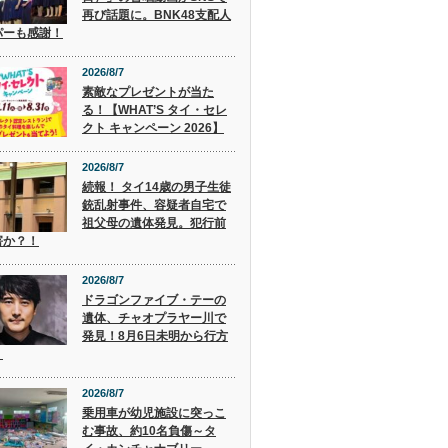
再び話題に。BNK48支配人
パーも感謝！
2026/8/7
素敵なプレゼントが当た
る！【WHAT’S タイ・セレ
クト キャンペーン 2026】
2026/8/7
続報！ タイ14歳の男子生徒
銃乱射事件、容疑者自宅で
祖父母の遺体発見。犯行前
害か？！
2026/8/7
ドラゴンファイブ・テーの
遺体、チャオプラヤー川で
発見！8月6日未明から行方
。
2026/8/7
乗用車が幼児施設に突っこ
む事故、約10名負傷～タ