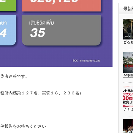
最新
どろ
だ不
感染者速報です。
刑務所内感染１２７
名。実質１８、２３６名）
了！ 
A定例報告をお待ちください