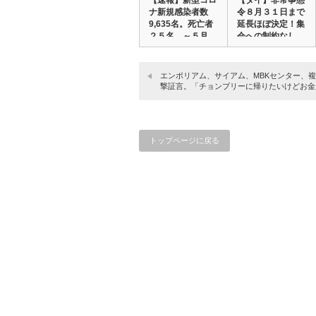
【速報】新型コロ
【タイ】非常事態
ナ新規感染者数
令８月３１日まで
9,635名。死亡者
延長ほぼ決定！集
２５名。～５月…
会への制約なし
エンポリアム、サイアム、MBKセンター、
撃証言。「チョンブリーに帰りたいけどお金
トップページに戻る