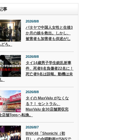
記事
2026/8/8
パタヤで中国人女性と生後3
か月の娘を救出。しかし、
被害者も加害者も供述がし
もどろ。
2026/8/8
タイ14歳男子学生銃乱射事
件、死者8名負傷者22名に！
死亡者9名は誤報。動機は未
明。
2026/8/8
タイの MaxValu がなくな
る？！ セントラル、
MaxValu 全30店舗買収完
全店舗Topsへ転換。
2026/8/7
BNK48「Shonichi（初
日）」の合唱動画がSNSで