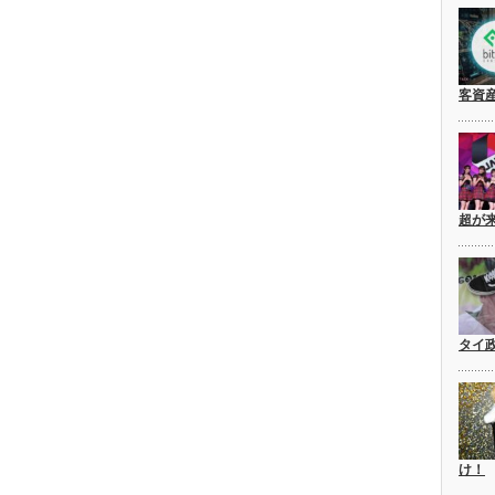
客資
超が
タイ
け！