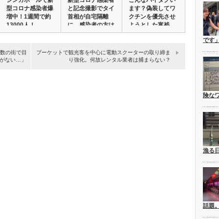
シンガポールで新
新型コロナ感染者
こんなバイタクい
型コロナ感染者爆
と記念撮影でタイ
ます？偽装してワ
増中！1週間で約
首相が自宅隔離
クチンを優先させ
13000人！ …
に。感染者の方は
ようとした富裕
で…
層…
です
複数の街で目
プーケットで観光客を中心に電動スクーターの取り締ま
がない…」
り強化。何故レンタル業者は捕まらない？
険な
漁る
話題