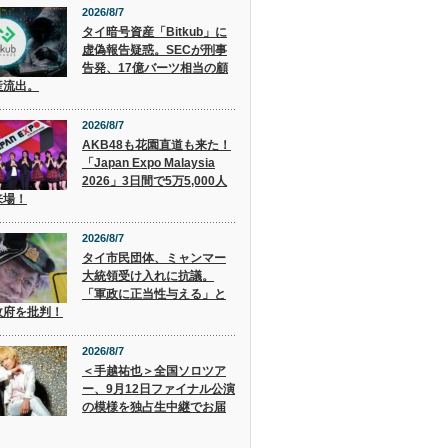
2026/8/7
タイ暗号資産「Bitkub」に
虚偽報告疑惑。SECが刑事
告発、17億バーツ相当の顧
産流出。
2026/8/7
AKB48も花園直道も来た！
「Japan Expo Malaysia
2026」3日間で5万5,000人
来場！
2026/8/7
タイ市民団体、ミャンマー
大統領受け入れに抗議。
「軍政に正当性与える」と
政府を批判！
2026/8/7
＜手越祐也＞全国ソロツア
ー、9月12日ファイナル公演
の模様を独占生中継でお届