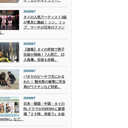
イ・カンチャナブリー。
2026/8/7
タイの人気アーティスト3組
が東京に集結！ シン、トッ
プ、マーチが日本のファン
流。
2026/8/7
【速報】タイの学校で男子
生徒が発砲！ 7人死亡、15
人負傷。生徒も自殺。
2026/8/7
パタヤのビーチで犬にかま
れた！ 観光客の被害に市当
局がワクチンなど対処。
2026/8/7
日本・韓国・中国・タイの
BLドラマがABEMAに新登
場『２５時、赤坂で』を始
gether』など。