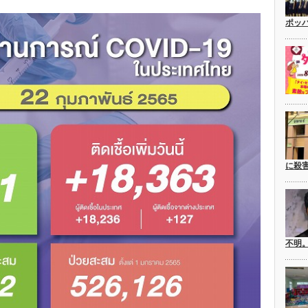
ポッ
に殺
不明