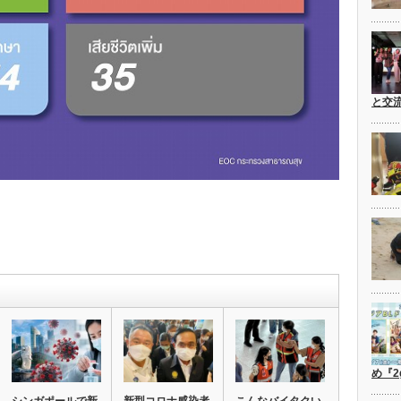
と交
め『2