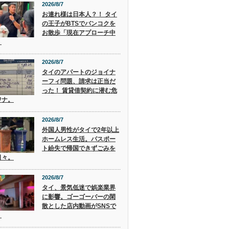
2026/8/7
お連れ様は日本人？！ タイ
の王子がBTSでバンコクを
お散歩「現在アプローチ中
」
2026/8/7
タイのアパートのジョイナ
ーフィ問題、請求は正当だ
った！ 賃貸借契約に潜む危
ワナ。
2026/8/7
外国人男性がタイで2年以上
ホームレス生活。パスポー
ト紛失で帰国できずごみを
日々。
2026/8/7
タイ、景気低迷で娯楽業界
に影響。ゴーゴーバーの閑
散とした店内動画がSNSで
。