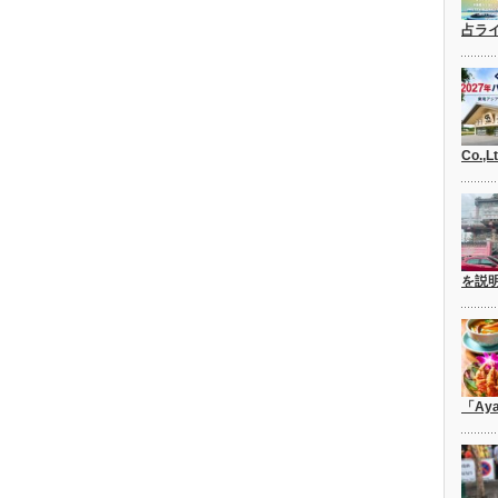
占ラ
Co.,
を説
「Ay