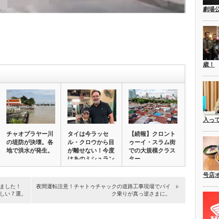
劇場
歳！
入っ
チャオプラヤー川
タイは今ラッセ
【続報】クロント
の堤防が決壊。各
ル・クロウから目
ゥーイ・スラム街
地で洪水が発生。
が離せない！今度
での大規模クラス
はあのミシュラン
ター
の…
号店
しました！
夜間運転注意！チャトゥチャックの道路工事現場でバイ
しい７選。
ク乗りが真っ逆さまに。