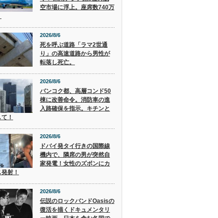
空市場に浮上。座席数740万
。
2026/8/6
死を呼ぶ道路「ラマ2世通
り」の高速道路から男性が
転落し死亡。
2026/8/6
バンコク都、高層コンド50
棟に改善命令。消防車の進
入路確保を指示。キチンと
して！
2026/8/6
ドバイ発タイ行きの国際線
機内で、隣席の男が突然自
家発電！女性のズボンにカ
ス発射！
2026/8/6
伝説のロックバンドOasisの
復活を描くドキュメンタリ