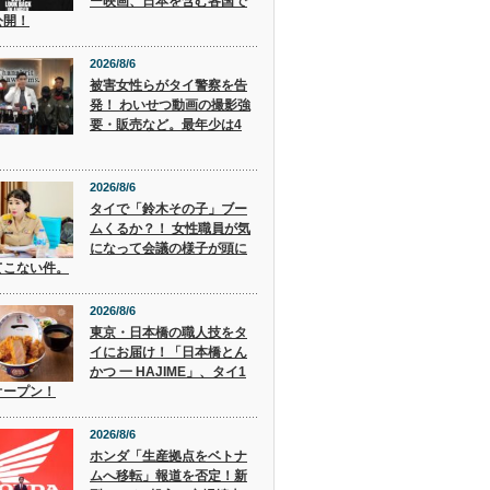
ー映画、日本を含む各国で
公開！
2026/8/6
被害女性らがタイ警察を告
発！ わいせつ動画の撮影強
要・販売など。最年少は4
2026/8/6
タイで「鈴木その子」ブー
ムくるか？！ 女性職員が気
になって会議の様子が頭に
てこない件。
2026/8/6
東京・日本橋の職人技をタ
イにお届け！「日本橋とん
かつ 一 HAJIME」、タイ1
オープン！
2026/8/6
ホンダ「生産拠点をベトナ
ムへ移転」報道を否定！新