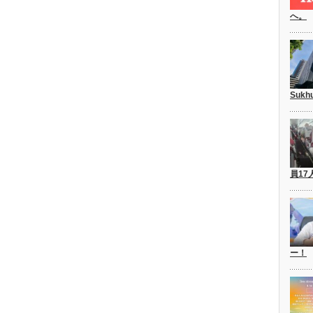
へ。
Suk
員17
ー！