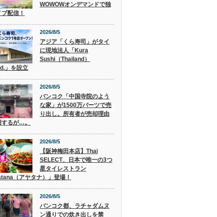
WOWOWオンデマンドで独
イブ配信！
2026/8/5
アジア「くら寿司」がタイ
に現地法人「Kura
Sushi（Thailand）
Ltd.」を設立
2026/8/5
バンコク「中国寺院のよう
な家」が1500万バーツで売
り出し。所有者が売却理由
明するが…。
2026/8/5
【阪神梅田本店】Thai
SELECT、日本で唯一の3つ
星タイレストラン
atana（アヤタナ）」登場！
2026/8/5
バンコク都、ラチャダムヌ
ン通りでの炊き出しを禁