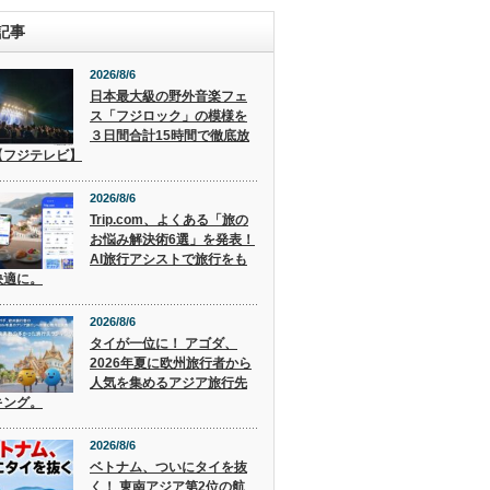
記事
2026/8/6
日本最大級の野外音楽フェ
ス「フジロック」の模様を
３日間合計15時間で徹底放
【フジテレビ】
2026/8/6
Trip.com、よくある「旅の
お悩み解決術6選」を発表！
AI旅行アシストで旅行をも
快適に。
2026/8/6
タイが一位に！ アゴダ、
2026年夏に欧州旅行者から
人気を集めるアジア旅行先
キング。
2026/8/6
ベトナム、ついにタイを抜
く！ 東南アジア第2位の航