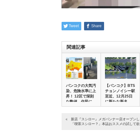
Tweet
Share
関連記事
バンコクの大気汚
【バンコク】BTS
染、危険水準に上
チョンノイシー駅
昇！ 12区で深刻
至近、12月25日
な数値。住民に…
に新たな新名…
新店『スシロー』メガバンナー店オープン
「喫茶スシロー？」本誌おススメの試して欲