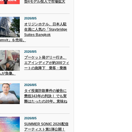
型4モデル投入で市場拡大
2026/8/5
オリジンホテル、日本人駐
在員に人気の「Staybridge
Suites Bangkok
humvit」を売却。
2026/8/5
プーケット発デリー行き、
エアインディアが約300フィ
ートの急降下 乗客・乗務
人が負傷。
2026/8/5
タイ投資詐欺事件の被告に
懲役343年の判決！ でも実
際はたったの20年。意味ね
2026/8/5
SUMMER SONIC 2026配信
アーティスト第1弾公開！