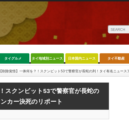
タイグルメ
タイ地域別ニュース
日本国内ニュース
タイ不動産
【削除覚悟】一体何を？！スクンビット53で警察官が長蛇の列！タイ有名ニュース
！スクンビット53で警察官が長蛇の
アンカー決死のリポート