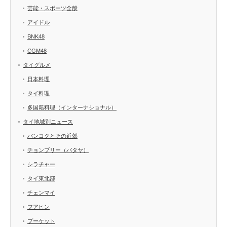
芸能・スポーツ全般
アイドル
BNK48
CGM48
タイグルメ
日本料理
タイ料理
多国籍料理（インターナショナル）
タイ地域別ニュース
バンコクとその近郊
チョンブリー（パタヤ）
シラチャー
タイ東北部
チェンマイ
フアヒン
プーケット