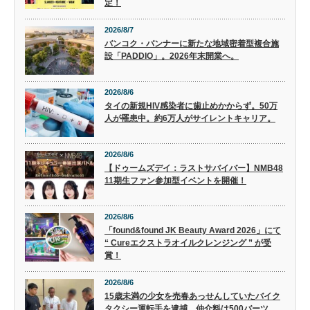
定！
2026/8/7
バンコク・バンナーに新たな地域密着型複合施
設「PADDIO」。2026年末開業へ。
2026/8/6
タイの新規HIV感染者に歯止めかからず。50万
人が罹患中。約6万人がサイレントキャリア。
2026/8/6
【ドゥームズデイ：ラストサバイバー】NMB48
11期生ファン参加型イベントを開催！
2026/8/6
「found&found JK Beauty Award 2026」にて
“ Cureエクストラオイルクレンジング ” が受
賞！
2026/8/6
15歳未満の少女を売春あっせんしていたバイク
タクシー運転手を逮捕。仲介料は500バーツ。