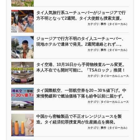
タイ人気旅行系ユーチューバーがジョージアで行
方不明となって2週間。タイ大使館も捜索支援。
カテゴリ:
事件（タイローカル）
ジョージアで行方不明のタイ人ユーチューバー、
現地ホテルで遺体で発見。2週間連絡とれず…。
カテゴリ:
事件（タイローカル）
タイ空港、10月16日から手荷物検査ルール変更。
本人不在でも開封可能に。「TSAロック」推奨！
カテゴリ:
タイローカルニュース
タイ国際航空、一部航空券を20～30％値下げ。中
東情勢緩和で燃油価格下落も紛争以前に届かず。
カテゴリ:
タイローカルニュース
中国から密輸製品で不正オレンジジュースを製
造。タイ経済犯罪捜査局が生産拠点を摘発。
カテゴリ:
事件（タイローカル）