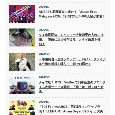
2026/8/7
AKB48も花園直道も来た！「Japan Expo
Malaysia 2026」3日間で5万5,000人超が来場！
2026/8/7
タイ市民団体、ミャンマー大統領受け入れに抗
議。「軍政に正当性与える」とタイ政府を批
判！
2026/8/7
＜手越祐也＞全国ソロツアー、9月12日ファイナ
ル公演の模様を独占生中継でお届け！
2026/8/7
タイで初！ BTS、ViaBusで列車位置のリアルタ
イム表示サービス開始！「緑・黄・桃」線が対
象。
2026/8/7
「808 Festival 2026」第1弾ラインアップ発
表！ ILLENIUM、Adam Beyer B2B ら 出演決