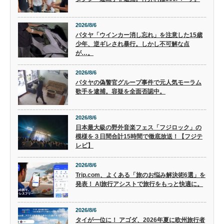
2026/8/6
パタヤ「ウインカー消し忘れ」を注意した15歳
少年、逆ギレされ暴行。しかし不可解な点
が…。
2026/8/6
パタヤの偽警官グループ事件で元人気モーラム
歌手を逮捕。容疑を全面否認中。
2026/8/6
日本最大級の野外音楽フェス「フジロック」の
模様を３日間合計15時間で徹底放送！【フジテ
レビ】
2026/8/6
Trip.com、よくある「旅のお悩み解決術6選」を
発表！ AI旅行アシストで旅行をもっと快適に。
2026/8/6
タイが一位に！ アゴダ、2026年夏に欧州旅行者