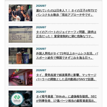
2026/8/7
連れていたのは日本人？！ タイの王子がBTSで
バンコクをお散歩「現在アプローチ中です」
2026/8/7
タイのアパートのジョイナーフィ問題、請求は
正当だった！ 賃貸借契約に潜む危険なワナ。
2026/8/7
外国人男性がタイで2年以上ホームレス生活。パ
スポート紛失で帰国できずごみを漁る日々。
2026/8/7
タイ、景気低迷で娯楽業界に影響。マッサージ
パーラーの閑散とした店内動画がSNSで話題。
2026/8/7
タイ暗号資産「Bitkub」に虚偽報告疑惑。SEC
が刑事告発、17億バーツ相当の顧客資産流出。