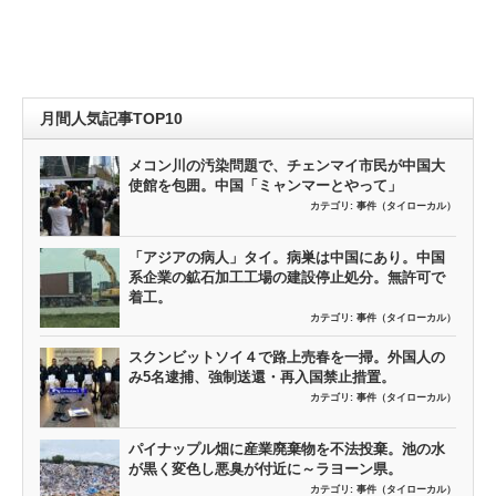
月間人気記事TOP10
メコン川の汚染問題で、チェンマイ市民が中国大
使館を包囲。中国「ミャンマーとやって」
カテゴリ:
事件（タイローカル）
「アジアの病人」タイ。病巣は中国にあり。中国
系企業の鉱石加工工場の建設停止処分。無許可で
着工。
カテゴリ:
事件（タイローカル）
スクンビットソイ４で路上売春を一掃。外国人の
み5名逮捕、強制送還・再入国禁止措置。
カテゴリ:
事件（タイローカル）
パイナップル畑に産業廃棄物を不法投棄。池の水
が黒く変色し悪臭が付近に～ラヨーン県。
カテゴリ:
事件（タイローカル）