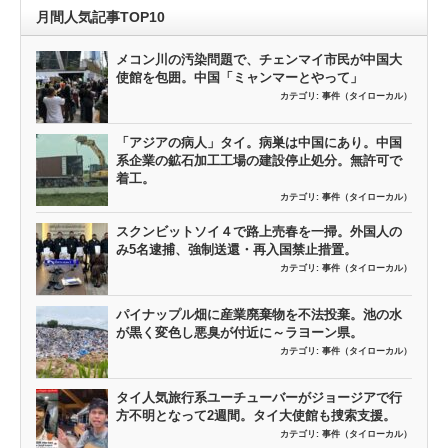
月間人気記事TOP10
メコン川の汚染問題で、チェンマイ市民が中国大
使館を包囲。中国「ミャンマーとやって」
カテゴリ:
事件（タイローカル）
「アジアの病人」タイ。病巣は中国にあり。中国
系企業の鉱石加工工場の建設停止処分。無許可で
着工。
カテゴリ:
事件（タイローカル）
スクンビットソイ４で路上売春を一掃。外国人の
み5名逮捕、強制送還・再入国禁止措置。
カテゴリ:
事件（タイローカル）
パイナップル畑に産業廃棄物を不法投棄。池の水
が黒く変色し悪臭が付近に～ラヨーン県。
カテゴリ:
事件（タイローカル）
タイ人気旅行系ユーチューバーがジョージアで行
方不明となって2週間。タイ大使館も捜索支援。
カテゴリ:
事件（タイローカル）