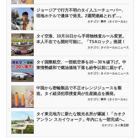
ジョージアで行方不明のタイ人ユーチューバー、
現地ホテルで遺体で発見。2週間連絡とれず…。
カテゴリ:
事件（タイローカル）
タイ空港、10月16日から手荷物検査ルール変更。
本人不在でも開封可能に。「TSAロック」推奨！
カテゴリ:
タイローカルニュース
タイ国際航空、一部航空券を20～30％値下げ。中
東情勢緩和で燃油価格下落も紛争以前に届かず。
カテゴリ:
タイローカルニュース
中国から密輸製品で不正オレンジジュースを製
造。タイ経済犯罪捜査局が生産拠点を摘発。
カテゴリ:
事件（タイローカル）
タイ東北地方に新たな観光名所が爆誕！「カオク
アンラン スカイウォーク」年内にも一部完成へ。
カテゴリ:
タイ東北部