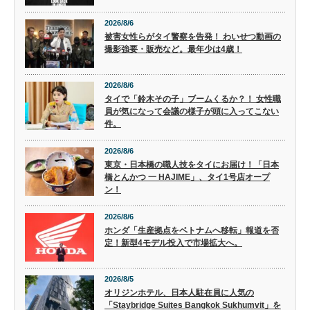
2026/8/6
被害女性らがタイ警察を告発！ わいせつ動画の
撮影強要・販売など。最年少は4歳！
2026/8/6
タイで「鈴木その子」ブームくるか？！ 女性職
員が気になって会議の様子が頭に入ってこない
件。
2026/8/6
東京・日本橋の職人技をタイにお届け！「日本
橋とんかつ 一 HAJIME」、タイ1号店オープ
ン！
2026/8/6
ホンダ「生産拠点をベトナムへ移転」報道を否
定！新型4モデル投入で市場拡大へ。
2026/8/5
オリジンホテル、日本人駐在員に人気の
「Staybridge Suites Bangkok Sukhumvit」を