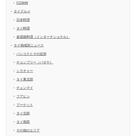
CGM48
タイグルメ
日本料理
タイ料理
多国籍料理（インターナショナル）
タイ地域別ニュース
バンコクとその近郊
チョンブリー（パタヤ）
シラチャー
タイ東北部
チェンマイ
フアヒン
プーケット
タイ北部
タイ南部
その他のエリア