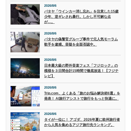
2026/8/6
パタヤ「ウインカー消し忘れ」を注意した15歳
少年、逆ギレされ暴行。しかし不可解な点
が…。
2026/8/6
パタヤの偽警官グループ事件で元人気モーラム
歌手を逮捕。容疑を全面否認中。
2026/8/6
日本最大級の野外音楽フェス「フジロック」の
模様を３日間合計15時間で徹底放送！【フジテ
レビ】
2026/8/6
Trip.com、よくある「旅のお悩み解決術6選」を
発表！ AI旅行アシストで旅行をもっと快適に。
2026/8/6
タイが一位に！ アゴダ、2026年夏に欧州旅行者
から人気を集めるアジア旅行先ランキング。