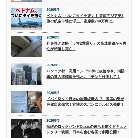
2026/8/6
ベトナム、ついにタイを抜く！ 東南アジア第2
位の航空市場に浮上。座席数740万席に。
2026/8/6
死を呼ぶ道路「ラマ2世通り」の高速道路から男
性が転落し死亡。
2026/8/6
バンコク都、高層コンド50棟に改善命令。消防
車の進入路確保を指示。キチンと検査して！
2026/8/6
ドバイ発タイ行きの国際線機内で、隣席の男が
突然自家発電！女性のズボンにカルピス発射！
2026/8/6
伝説のロックバンドOasisの復活を描くドキュメ
ンタリー映画、日本を含む各国で劇場公開！