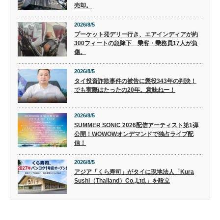
売却。
2026/8/5
プーケット発デリー行き、エアインディアが約
300フィートの急降下 乗客・乗務員17人が負
傷。
2026/8/5
タイ投資詐欺事件の被告に懲役343年の判決！
でも実際はたったの20年。意味ねー！
2026/8/5
SUMMER SONIC 2026配信アーティスト第1弾
公開！WOWOWオンデマンドで独占ライブ配
信！
2026/8/5
アジア「くら寿司」がタイに現地法人「Kura
Sushi（Thailand）Co.,Ltd.」を設立