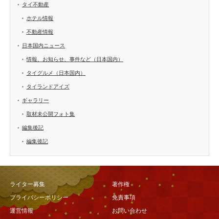
タイ不動産
ホテル情報
不動産情報
日本国内ニュース
情報、お知らせ、事件など（日本国内）
タイグルメ（日本国内）
タイランドアイズ
ギャラリー
取材未公開フォト集
編集後記
編集後記
ライター募集
著作権
プライバシーポリシー
免責事項
運営情報
お問い合わせ