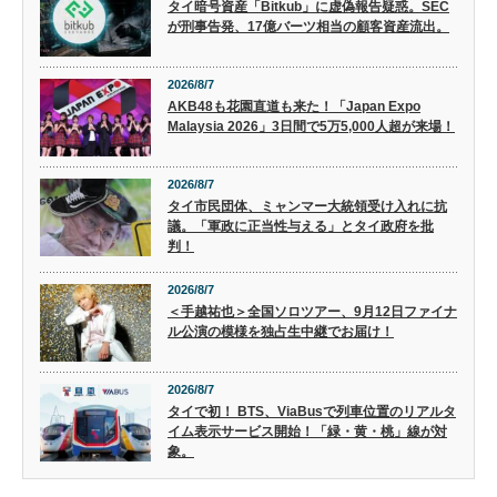
タイ暗号資産「Bitkub」に虚偽報告疑惑。SEC
が刑事告発、17億バーツ相当の顧客資産流出。
2026/8/7
AKB48も花園直道も来た！「Japan Expo
Malaysia 2026」3日間で5万5,000人超が来場！
2026/8/7
タイ市民団体、ミャンマー大統領受け入れに抗
議。「軍政に正当性与える」とタイ政府を批
判！
2026/8/7
＜手越祐也＞全国ソロツアー、9月12日ファイナ
ル公演の模様を独占生中継でお届け！
2026/8/7
タイで初！ BTS、ViaBusで列車位置のリアルタ
イム表示サービス開始！「緑・黄・桃」線が対
象。