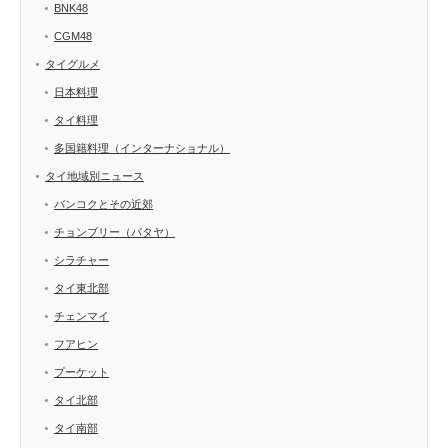
BNK48
CGM48
タイグルメ
日本料理
タイ料理
多国籍料理（インターナショナル）
タイ地域別ニュース
バンコクとその近郊
チョンブリー（パタヤ）
シラチャー
タイ東北部
チェンマイ
フアヒン
プーケット
タイ北部
タイ南部