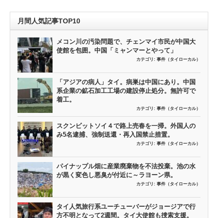
月間人気記事TOP10
メコン川の汚染問題で、チェンマイ市民が中国大
使館を包囲。中国「ミャンマーとやって」
カテゴリ:
事件（タイローカル）
「アジアの病人」タイ。病巣は中国にあり。中国
系企業の鉱石加工工場の建設停止処分。無許可で
着工。
カテゴリ:
事件（タイローカル）
スクンビットソイ４で路上売春を一掃。外国人の
み5名逮捕、強制送還・再入国禁止措置。
カテゴリ:
事件（タイローカル）
パイナップル畑に産業廃棄物を不法投棄。池の水
が黒く変色し悪臭が付近に～ラヨーン県。
カテゴリ:
事件（タイローカル）
タイ人気旅行系ユーチューバーがジョージアで行
方不明となって2週間。タイ大使館も捜索支援。