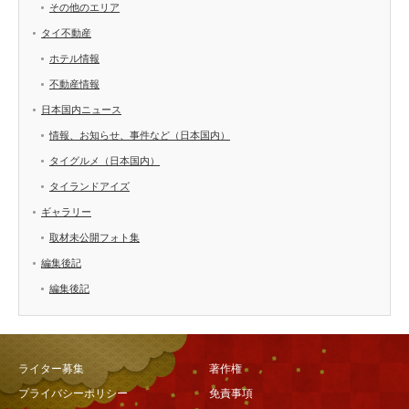
その他のエリア
タイ不動産
ホテル情報
不動産情報
日本国内ニュース
情報、お知らせ、事件など（日本国内）
タイグルメ（日本国内）
タイランドアイズ
ギャラリー
取材未公開フォト集
編集後記
編集後記
ライター募集
著作権
プライバシーポリシー
免責事項