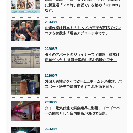
に新登場『２５時、赤坂で』を始め『2gether』
など。
2026/8/7
お連れ様は日本人？！ タイの王子がBTSでバン
コクをお散歩「現在アプローチ中です」
2026/8/7
タイのアパートのジョイナーフィ問題、請求は
正当だった！ 賃貸借契約に潜む危険なワナ。
2026/8/7
外国人男性がタイで2年以上ホームレス生活。パ
スポート紛失で帰国できずごみを漁る日々。
2026/8/7
タイ、景気低迷で娯楽業界に影響。ゴーゴーバ
ーの閑散とした店内動画がSNSで話題。
2026/8/7