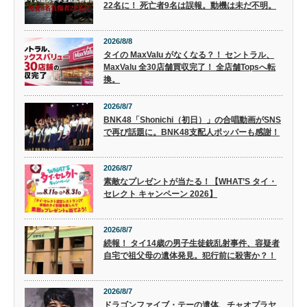
22名に！ 死亡者9名は誤報。動機は未だ不明。
2026/8/8
タイの MaxValu がなくなる？！ セントラル、
MaxValu 全30店舗買収完了！ 全店舗Topsへ転
換。
2026/8/7
BNK48「Shonichi（初日）」の合唱動画がSNS
で再び話題に。BNK48支配人ポッパーも感謝！
2026/8/7
素敵なプレゼントが当たる！【WHAT’S タイ・
セレクト キャンペーン 2026】
2026/8/7
続報！ タイ14歳の男子生徒銃乱射事件、容疑者
自宅で祖父母の遺体発見。犯行前に殺害か？！
2026/8/7
ドラゴンファイブ・テーの遺体、チャオプラヤ