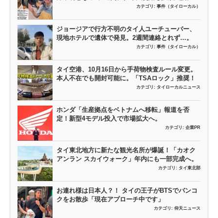
カテゴリ:
事件（タイローカル）
ジョージアで行方不明のタイ人ユーチューバー、
現地ホテルで遺体で発見。2週間連絡とれず…。
カテゴリ:
事件（タイローカル）
タイ空港、10月16日から手荷物検査ルール変更。
本人不在でも開封可能に。「TSAロック」推奨！
カテゴリ:
タイローカルニュース
ホンダ「生産拠点をベトナムへ移転」報道を否
定！新型4モデル投入で市場拡大へ。
カテゴリ:
企業PR
タイ東北地方に新たな観光名所が爆誕！「カオク
アンラン スカイウォーク」年内にも一部完成へ。
カテゴリ:
タイ東北部
お連れ様は日本人？！ タイの王子がBTSでバンコ
クをお散歩「現在アプローチ中です」
カテゴリ:
仰天ニュース