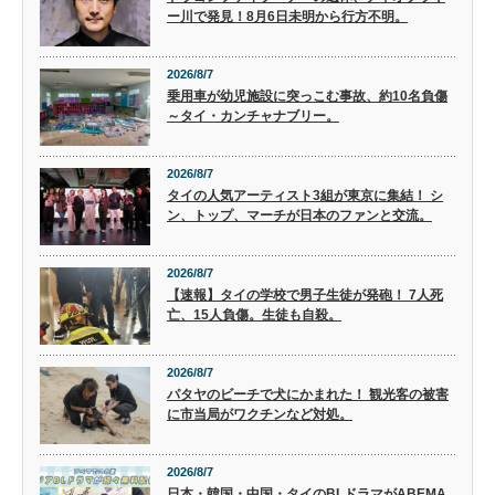
ー川で発見！8月6日未明から行方不明。
2026/8/7
乗用車が幼児施設に突っこむ事故、約10名負傷
～タイ・カンチャナブリー。
2026/8/7
タイの人気アーティスト3組が東京に集結！ シ
ン、トップ、マーチが日本のファンと交流。
2026/8/7
【速報】タイの学校で男子生徒が発砲！ 7人死
亡、15人負傷。生徒も自殺。
2026/8/7
パタヤのビーチで犬にかまれた！ 観光客の被害
に市当局がワクチンなど対処。
2026/8/7
日本・韓国・中国・タイのBLドラマがABEMA