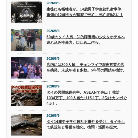
2026/8/9
生徒にも犠牲者が。14歳男子学生銃乱射事件、
重傷の12歳少女が病院で死亡。死亡者9名に！
2026/8/9
60歳のタイ人男、知的障害者の少女をホテルへ
連れ込み性暴力。口止め工作も。
2026/8/9
店内には200人超！ チェンマイで深夜営業の店
を摘発。未成年者も多数。5年間の閉鎖を検討。
2026/8/9
タイの民間銃保有率、ASEANで突出！ 推計
1034万丁、100人当たり15.1丁。2位はカンボで
4.5丁。
2026/8/9
タイ14歳男子学生銃乱射事件を受け、タイ全土
で銃規制と警備を強化。検問・巡回を拡大。