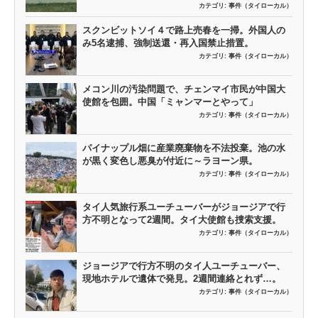
カテゴリ:
事件（タイローカル）
スクンビットソイ４で路上売春を一掃。外国人の
み5名逮捕、強制送還・再入国禁止措置。
カテゴリ:
事件（タイローカル）
メコン川の汚染問題で、チェンマイ市民が中国大
使館を包囲。中国「ミャンマーとやって」
カテゴリ:
事件（タイローカル）
パイナップル畑に産業廃棄物を不法投棄。池の水
が黒く変色し悪臭が付近に～ラヨーン県。
カテゴリ:
事件（タイローカル）
タイ人気旅行系ユーチューバーがジョージアで行
方不明となって2週間。タイ大使館も捜索支援。
カテゴリ:
事件（タイローカル）
ジョージアで行方不明のタイ人ユーチューバー、
現地ホテルで遺体で発見。2週間連絡とれず…。
カテゴリ:
事件（タイローカル）