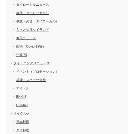
タイローカルニュース
事件（タイローカル）
事故・火災（タイローカル）
もっと知りタイランド
仰天ニュース
疾病（Covid-19等）
企業PR
タイ・エンタメニュース
イベント（プロモーション）
芸能・スポーツ全般
アイドル
BNK48
CGM48
タイグルメ
日本料理
タイ料理