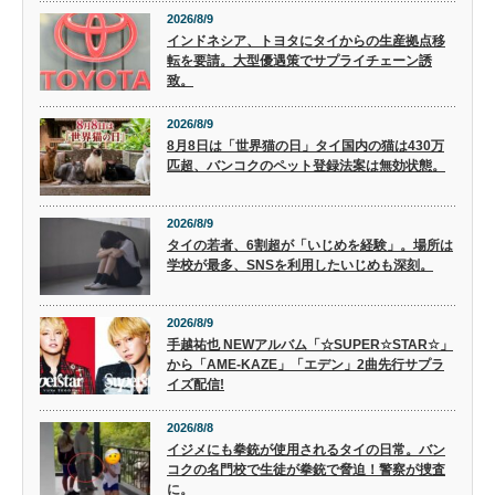
2026/8/9
インドネシア、トヨタにタイからの生産拠点移
転を要請。大型優遇策でサプライチェーン誘
致。
2026/8/9
8月8日は「世界猫の日」タイ国内の猫は430万
匹超、バンコクのペット登録法案は無効状態。
2026/8/9
タイの若者、6割超が「いじめを経験」。場所は
学校が最多、SNSを利用したいじめも深刻。
2026/8/9
手越祐也 NEWアルバム「☆SUPER☆STAR☆」
から「AME-KAZE」「エデン」2曲先行サプラ
イズ配信!
2026/8/8
イジメにも拳銃が使用されるタイの日常。バン
コクの名門校で生徒が拳銃で脅迫！警察が捜査
に。