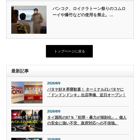
バンコク、ロイクラトーン祭りのコムロ
ーイや爆竹などの使用を禁止。…
トップページに戻る
最新記事
2026/8/9
パタヤ好き界隈歓喜！ ターミナル21パタヤに
「ドンドンドンキ」出店準備、近日オープン！
2026/8/9
タイ国民の87％「犯罪・暴力が深刻化」。個人
の安全に強い不安、政府対応への不信強。
2026/8/9