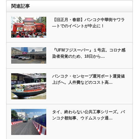
関連記事
【旧正月・春節】バンコク中華街ヤワラ
―トでのイベントが中止に！
『UFMフジスーパー』１号店。コロナ感
染者発覚のため、18日から…
バンコク・センセーブ運河ボート運賃値
上げへ。人件費などのコスト高…
タイ、終わらない公共工事シリーズ。バ
ンコク都知事、ウドムスック通…