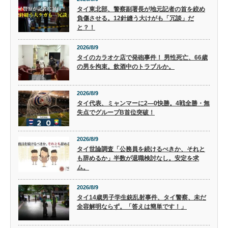
タイ東北部、警察副署長が地元記者の首を絞め
負傷させる。12針縫う大けがも「冗談」だ
と？！
2026/8/9
タイのカラオケ店で発砲事件！ 男性死亡、66歳
の男を拘束。飲酒中のトラブルか。
2026/8/9
タイ代表、ミャンマーに2―0快勝。4戦全勝・無
失点でグループB首位突破！
2026/8/9
タイ世論調査「公務員を続けるべきか、それと
も辞めるか」半数が退職検討なし。安定を求
ム。
2026/8/9
タイ14歳男子学生銃乱射事件、タイ警察、未だ
全容解明ならず。「答えは簡単です！」