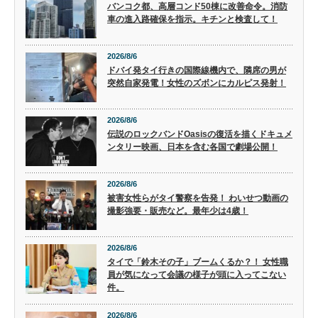
バンコク都、高層コンド50棟に改善命令。消防
車の進入路確保を指示。キチンと検査して！
2026/8/6
ドバイ発タイ行きの国際線機内で、隣席の男が
突然自家発電！女性のズボンにカルピス発射！
2026/8/6
伝説のロックバンドOasisの復活を描くドキュメ
ンタリー映画、日本を含む各国で劇場公開！
2026/8/6
被害女性らがタイ警察を告発！ わいせつ動画の
撮影強要・販売など。最年少は4歳！
2026/8/6
タイで「鈴木その子」ブームくるか？！ 女性職
員が気になって会議の様子が頭に入ってこない
件。
2026/8/6