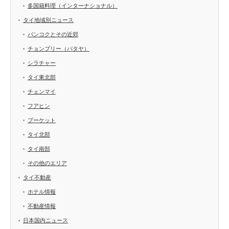
多国籍料理（インターナショナル）
タイ地域別ニュース
バンコクとその近郊
チョンブリー（パタヤ）
シラチャー
タイ東北部
チェンマイ
フアヒン
プーケット
タイ北部
タイ南部
その他のエリア
タイ不動産
ホテル情報
不動産情報
日本国内ニュース