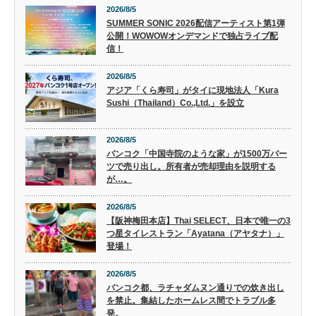
2026/8/5
SUMMER SONIC 2026配信アーティスト第1弾
公開！WOWOWオンデマンドで独占ライブ配
信！
2026/8/5
アジア「くら寿司」がタイに現地法人「Kura
Sushi（Thailand）Co.,Ltd.」を設立
2026/8/5
バンコク「中国寺院のような家」が1500万バー
ツで売り出し。所有者が売却理由を説明する
が…。
2026/8/5
【阪神梅田本店】Thai SELECT、日本で唯一の3
つ星タイレストラン「Ayatana（アヤタナ）」
登場！
2026/8/5
バンコク都、ラチャダムヌン通りでの炊き出し
を禁止。集結したホームレス間でトラブル多
発。