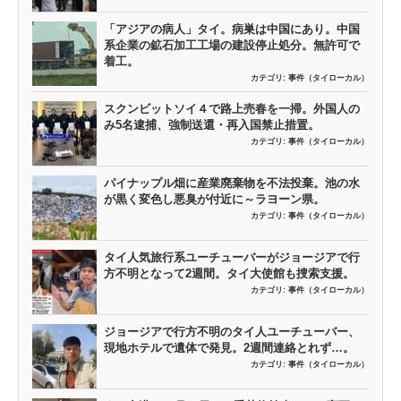
「アジアの病人」タイ。病巣は中国にあり。中国
系企業の鉱石加工工場の建設停止処分。無許可で
着工。
カテゴリ:
事件（タイローカル）
スクンビットソイ４で路上売春を一掃。外国人の
み5名逮捕、強制送還・再入国禁止措置。
カテゴリ:
事件（タイローカル）
パイナップル畑に産業廃棄物を不法投棄。池の水
が黒く変色し悪臭が付近に～ラヨーン県。
カテゴリ:
事件（タイローカル）
タイ人気旅行系ユーチューバーがジョージアで行
方不明となって2週間。タイ大使館も捜索支援。
カテゴリ:
事件（タイローカル）
ジョージアで行方不明のタイ人ユーチューバー、
現地ホテルで遺体で発見。2週間連絡とれず…。
カテゴリ:
事件（タイローカル）