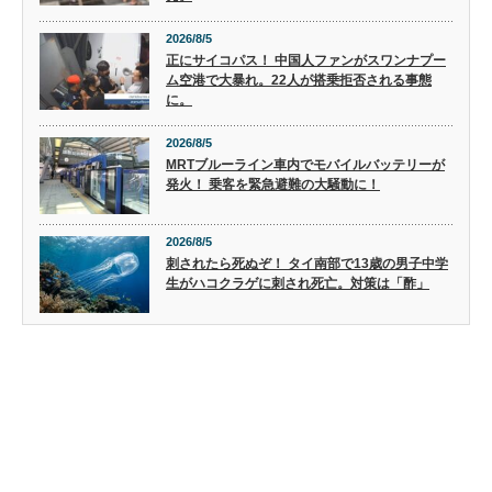
2026/8/5
正にサイコパス！ 中国人ファンがスワンナプー
ム空港で大暴れ。22人が搭乗拒否される事態
に。
2026/8/5
MRTブルーライン車内でモバイルバッテリーが
発火！ 乗客を緊急避難の大騒動に！
2026/8/5
刺されたら死ぬぞ！ タイ南部で13歳の男子中学
生がハコクラゲに刺され死亡。対策は「酢」