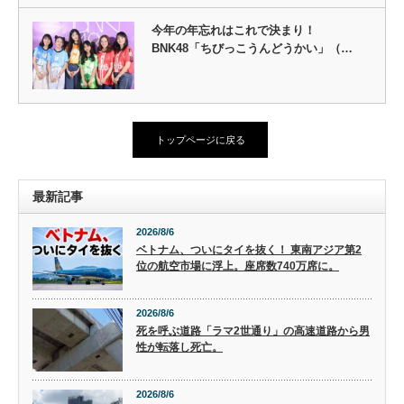
今年の年忘れはこれで決まり！
BNK48「ちびっこうんどうかい」（…
トップページに戻る
最新記事
2026/8/6
ベトナム、ついにタイを抜く！ 東南アジア第2
位の航空市場に浮上。座席数740万席に。
2026/8/6
死を呼ぶ道路「ラマ2世通り」の高速道路から男
性が転落し死亡。
2026/8/6