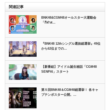
関連記事
BNK48&CGM48オールスター大運動会
「กีฬาส…
『BNK48 12thシングル選抜総選挙』49位
から62位までの…
【新番組】アイドル誕生秘話「CGM48
SENPAI」スタート
第５回BNK48＆CGM48総選挙！ 各キャ
プテンポスター公開。…