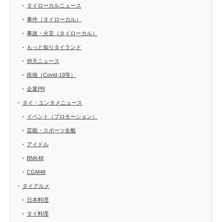
タイローカルニュース
事件（タイローカル）
事故・火災（タイローカル）
もっと知りタイランド
仰天ニュース
疾病（Covid-19等）
企業PR
タイ・エンタメニュース
イベント（プロモーション）
芸能・スポーツ全般
アイドル
BNK48
CGM48
タイグルメ
日本料理
タイ料理