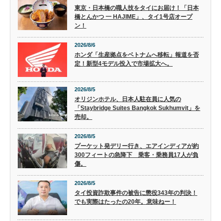
東京・日本橋の職人技をタイにお届け！「日本
橋とんかつ 一 HAJIME」、タイ1号店オープ
ン！
2026/8/6
ホンダ「生産拠点をベトナムへ移転」報道を否
定！新型4モデル投入で市場拡大へ。
2026/8/5
オリジンホテル、日本人駐在員に人気の
「Staybridge Suites Bangkok Sukhumvit」を
売却。
2026/8/5
プーケット発デリー行き、エアインディアが約
300フィートの急降下 乗客・乗務員17人が負
傷。
2026/8/5
タイ投資詐欺事件の被告に懲役343年の判決！
でも実際はたったの20年。意味ねー！