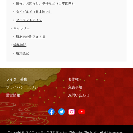
情報、お知らせ、事件など（日本国内）
タイグルメ（日本国内）
タイランドアイズ
ギャラリー
取材未公開フォト集
編集後記
編集後記
ライター募集
著作権
プライバシーポリシー
免責事項
運営情報
お問い合わせ
Copyright ©
タイニュース・クロスボンバー（X-bomber Thailand）
All rights reserved.