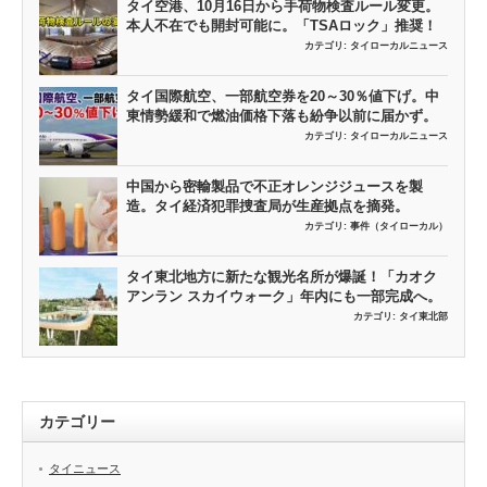
タイ空港、10月16日から手荷物検査ルール変更。
本人不在でも開封可能に。「TSAロック」推奨！
カテゴリ:
タイローカルニュース
タイ国際航空、一部航空券を20～30％値下げ。中
東情勢緩和で燃油価格下落も紛争以前に届かず。
カテゴリ:
タイローカルニュース
中国から密輸製品で不正オレンジジュースを製
造。タイ経済犯罪捜査局が生産拠点を摘発。
カテゴリ:
事件（タイローカル）
タイ東北地方に新たな観光名所が爆誕！「カオク
アンラン スカイウォーク」年内にも一部完成へ。
カテゴリ:
タイ東北部
カテゴリー
タイニュース