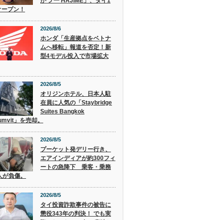
かつ 一 HAJIME」、タイ1
オープン！
2026/8/6
ホンダ「生産拠点をベトナ
ムへ移転」報道を否定！新
型4モデル投入で市場拡大
2026/8/5
オリジンホテル、日本人駐
在員に人気の「Staybridge
Suites Bangkok
humvit」を売却。
2026/8/5
プーケット発デリー行き、
エアインディアが約300フィ
ートの急降下 乗客・乗務
人が負傷。
2026/8/5
タイ投資詐欺事件の被告に
懲役343年の判決！ でも実