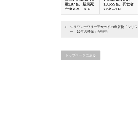
数187名、新規死
13,655名。死亡者
亡者６名、８月…
87名～7月…
シリワンナワリー王女の初の出版物「シリワ
ー：16年の栄光」が発売
トップページに戻る