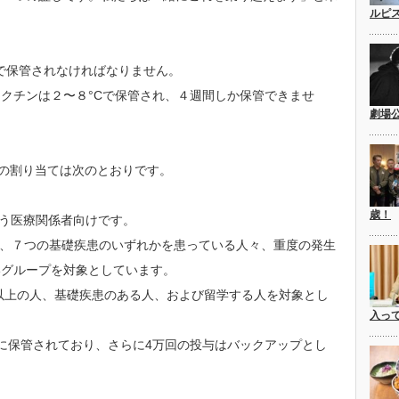
ルピ
。
Cで保管されなければなりません。
クチンは２〜８°Cで保管され、４週間しか保管できませ
劇場
ンの割り当ては次のとおりです。
歳！
を扱う医療関係者向けです。
人々、７つの基礎疾患のいずれかを患っている人々、重度の発生
いグループを対象としています。
歳以上の人、基礎疾患のある人、および留学する人を対象とし
入っ
めに保管されており、さらに4万回の投与はバックアップとし