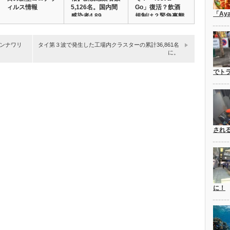
ィルス情報
5,126名。国内間
Go」復活？飲酒
「Ay
感染者4,89…
規制は？緊急事態
令…
ンナワリ
タイ第３波で発生した工場内クラスターの累計36,861名
に。
でト
され
に！