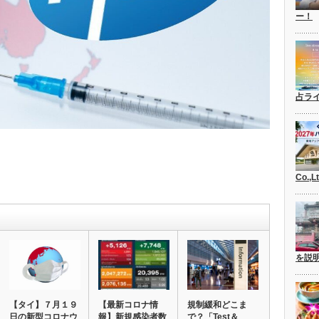
ー！
占ラ
Co.,
を説
【タイ】７月１９
【最新コロナ情
規制緩和どこま
日の新型コロナウ
報】新規感染者数
で？「Test＆