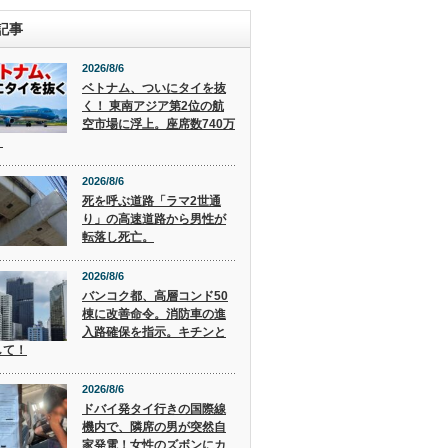
記事
2026/8/6
ベトナム、ついにタイを抜
く！ 東南アジア第2位の航
空市場に浮上。座席数740万
。
2026/8/6
死を呼ぶ道路「ラマ2世通
り」の高速道路から男性が
転落し死亡。
2026/8/6
バンコク都、高層コンド50
棟に改善命令。消防車の進
入路確保を指示。キチンと
して！
2026/8/6
ドバイ発タイ行きの国際線
機内で、隣席の男が突然自
家発電！女性のズボンにカ