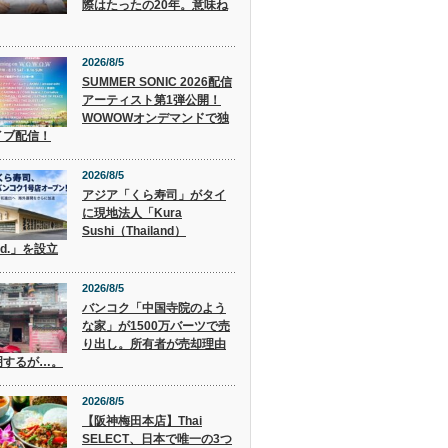
際はたったの20年。意味ね
2026/8/5
SUMMER SONIC 2026配信
アーティスト第1弾公開！
WOWOWオンデマンドで独
イブ配信！
2026/8/5
アジア「くら寿司」がタイ
に現地法人「Kura
Sushi（Thailand）
Ltd.」を設立
2026/8/5
バンコク「中国寺院のよう
な家」が1500万バーツで売
り出し。所有者が売却理由
明するが…。
2026/8/5
【阪神梅田本店】Thai
SELECT、日本で唯一の3つ