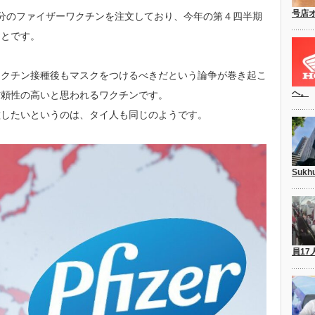
号店
万回分のファイザーワクチンを注文しており、今年の第４四半期
ことです。
ワクチン接種後もマスクをつけるべきだという論争が巻き起こ
へ。
信頼性の高いと思われるワクチンです。
種したいというのは、タイ人も同じのようです。
Suk
員17