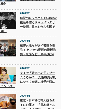
ス発射！
2026/8/6
伝説のロックバンドOasisの
復活を描くドキュメンタリ
ー映画、日本を含む各国で
公開！
2026/8/6
被害女性らがタイ警察を告
発！ わいせつ動画の撮影強
要・販売など。最年少は4
2026/8/6
タイで「鈴木その子」ブー
ムくるか？！ 女性職員が気
になって会議の様子が頭に
てこない件。
2026/8/6
東京・日本橋の職人技をタ
イにお届け！「日本橋とん