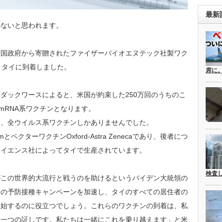
最新
かないと思われます。
米国政府から寄贈されたファイザーバイオエヌテック社製ワク
、タイに到着しました。
席に
ダックワースによると、米国が約束した250万回のうちのこ
mRNA系ワクチンとなります。
は、全ウイルス系ワクチンしかありませんでした。
rmとベクターワクチンOxford-Astra Zenecaであり、後者につ
サイエンス社によってタイで生産されています。
検査
がこの世界的大流行と戦うのを助けるというバイデン大統領の
国の予防接種キャンペーンを加速し、タイのすべての居住者の
開始するのに役立つでしょう。これらのワクチンの到着は、私
う一つの証しです。私たちは一緒にこれを乗り越えます」と米