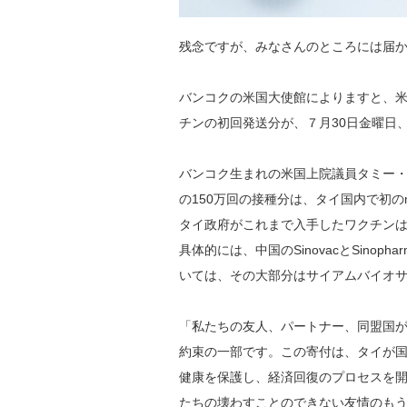
残念ですが、みなさんのところには届
バンコクの米国大使館によりますと、
チンの初回発送分が、７月30日金曜日
バンコク生まれの米国上院議員タミー・
の150万回の接種分は、タイ国内で初の
タイ政府がこれまで入手したワクチン
具体的には、中国のSinovacとSinopha
いては、その大部分はサイアムバイオ
「私たちの友人、パートナー、同盟国
約束の一部です。この寄付は、タイが
健康を保護し、経済回復のプロセスを
たちの壊わすことのできない友情のも