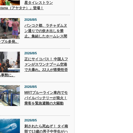
星タイレストラン
atana（アヤタナ）」登場！
2026/8/5
バンコク都、ラチャダムヌ
ン通りでの炊き出しを禁
止。集結したホームレス間
ラブル多発。
2026/8/5
正にサイコパス！ 中国人フ
ァンがスワンナプーム空港
で大暴れ。22人が搭乗拒否
る事態に。
2026/8/5
MRTブルーライン車内でモ
バイルバッテリーが発火！
乗客を緊急避難の大騒動
2026/8/5
刺されたら死ぬぞ！ タイ南
部で13歳の男子中学生がハ