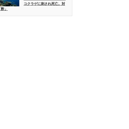
コクラゲに刺され死亡。対
「酢」