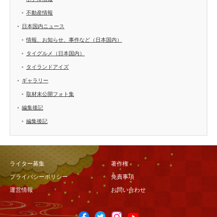
不動産情報
日本国内ニュース
情報、お知らせ、事件など（日本国内）
タイグルメ（日本国内）
タイランドアイズ
ギャラリー
取材未公開フォト集
編集後記
編集後記
ライター募集
著作権
プライバシーポリシー
免責事項
運営情報
お問い合わせ