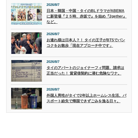
2026/8/7
日本・韓国・中国・タイのBLドラマがABEMA
に新登場『２５時、赤坂で』を始め『2gether』
など。
2026/8/7
お連れ様は日本人？！ タイの王子がBTSでバン
コクをお散歩「現在アプローチ中です」
2026/8/7
タイのアパートのジョイナーフィ問題、請求は
正当だった！ 賃貸借契約に潜む危険なワナ。
2026/8/7
外国人男性がタイで2年以上ホームレス生活。パ
スポート紛失で帰国できずごみを漁る日々。