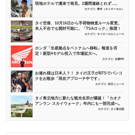
現地ホテルで遺体で発見。2週間連絡とれず…。
カテゴリ:
事件（タイローカル）
タイ空港、10月16日から手荷物検査ルール変更。
本人不在でも開封可能に。「TSAロック」推奨！
カテゴリ:
タイローカルニュース
ホンダ「生産拠点をベトナムへ移転」報道を否
定！新型4モデル投入で市場拡大へ。
カテゴリ:
企業PR
お連れ様は日本人？！ タイの王子がBTSでバンコ
クをお散歩「現在アプローチ中です」
カテゴリ:
仰天ニュース
タイ東北地方に新たな観光名所が爆誕！「カオク
アンラン スカイウォーク」年内にも一部完成へ。
カテゴリ:
タイ東北部