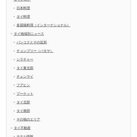
日本料理
タイ料理
多国籍料理（インターナショナル）
タイ地域別ニュース
バンコクとその近郊
チョンブリー（パタヤ）
シラチャー
タイ東北部
チェンマイ
フアヒン
プーケット
タイ北部
タイ南部
その他のエリア
タイ不動産
ホテル情報