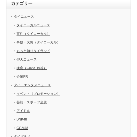
カテゴリー
タイニュース
タイローカルニュース
事件（タイローカル）
事故・火災（タイローカル）
もっと知りタイランド
仰天ニュース
疾病（Covid-19等）
企業PR
タイ・エンタメニュース
イベント（プロモーション）
芸能・スポーツ全般
アイドル
BNK48
CGM48
タイグルメ