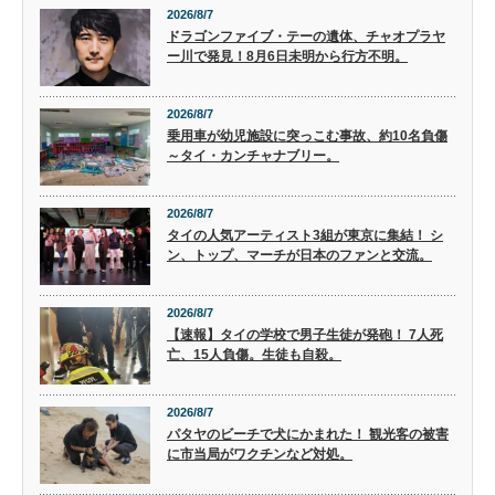
2026/8/7
ドラゴンファイブ・テーの遺体、チャオプラヤ
ー川で発見！8月6日未明から行方不明。
2026/8/7
乗用車が幼児施設に突っこむ事故、約10名負傷
～タイ・カンチャナブリー。
2026/8/7
タイの人気アーティスト3組が東京に集結！ シ
ン、トップ、マーチが日本のファンと交流。
2026/8/7
【速報】タイの学校で男子生徒が発砲！ 7人死
亡、15人負傷。生徒も自殺。
2026/8/7
パタヤのビーチで犬にかまれた！ 観光客の被害
に市当局がワクチンなど対処。