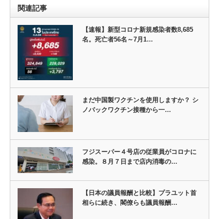
関連記事
【速報】新型コロナ新規感染者数8,685
名。死亡者56名～7月1…
まだ中国製ワクチンを使用しますか？ シ
ノバックワクチン接種から一…
フジスーパー４号店の従業員がコロナに
感染。８月７日まで店内消毒の…
【日本の議員報酬と比較】プラユット首
相らに続き、閣僚らも議員報酬…