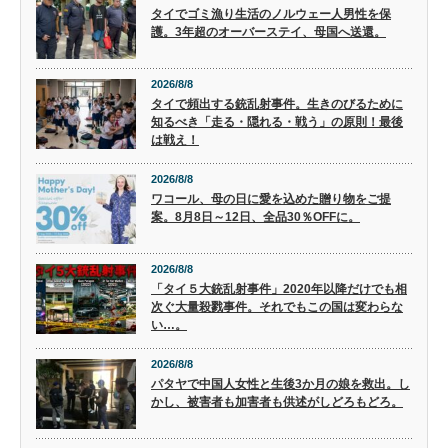
タイでゴミ漁り生活のノルウェー人男性を保
護。3年超のオーバーステイ、母国へ送還。
2026/8/8
タイで頻出する銃乱射事件。生きのびるために
知るべき「走る・隠れる・戦う」の原則！最後
は戦え！
2026/8/8
ワコール、母の日に愛を込めた贈り物をご提
案。8月8日～12日、全品30％OFFに。
2026/8/8
「タイ５大銃乱射事件」2020年以降だけでも相
次ぐ大量殺戮事件。それでもこの国は変わらな
い…。
2026/8/8
パタヤで中国人女性と生後3か月の娘を救出。し
かし、被害者も加害者も供述がしどろもどろ。