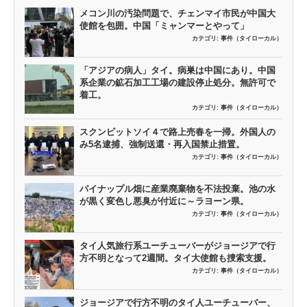
メコン川の汚染問題で、チェンマイ市民が中国大
使館を包囲。中国「ミャンマーとやって」
カテゴリ:
事件（タイローカル）
「アジアの病人」タイ。病巣は中国にあり。中国
系企業の鉱石加工工場の建設停止処分。無許可で
着工。
カテゴリ:
事件（タイローカル）
スクンビットソイ４で路上売春を一掃。外国人の
み5名逮捕、強制送還・再入国禁止措置。
カテゴリ:
事件（タイローカル）
パイナップル畑に産業廃棄物を不法投棄。池の水
が黒く変色し悪臭が付近に～ラヨーン県。
カテゴリ:
事件（タイローカル）
タイ人気旅行系ユーチューバーがジョージアで行
方不明となって2週間。タイ大使館も捜索支援。
カテゴリ:
事件（タイローカル）
ジョージアで行方不明のタイ人ユーチューバー、