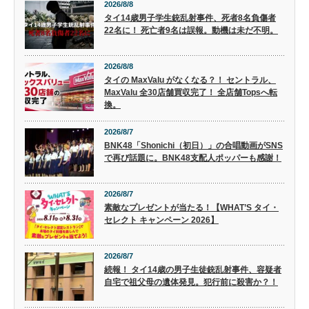
2026/8/8
タイ14歳男子学生銃乱射事件、死者8名負傷者
22名に！ 死亡者9名は誤報。動機は未だ不明。
2026/8/8
タイの MaxValu がなくなる？！ セントラル、
MaxValu 全30店舗買収完了！ 全店舗Topsへ転
換。
2026/8/7
BNK48「Shonichi（初日）」の合唱動画がSNS
で再び話題に。BNK48支配人ポッパーも感謝！
2026/8/7
素敵なプレゼントが当たる！【WHAT’S タイ・
セレクト キャンペーン 2026】
2026/8/7
続報！ タイ14歳の男子生徒銃乱射事件、容疑者
自宅で祖父母の遺体発見。犯行前に殺害か？！