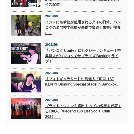
イズ配信!
2026/8/8
イジメにも拳銃が使用されるタイの日常。バン
コクの名門校で生徒が拳銃で脅迫！警察が捜査
に。
2026/8/8
「バンコク U:nity」にセクシーサンキュー！中
島健人がバンコクでサプライズ Busking ライ
ブ！
2026/8/8
【フォトギャラリー】中島健人「IDOL1ST
KENTY Busking Special Stage in Bangkok」
2026/8/8
ブライト・ウィンも選出！ タイの各界を代表す
る100人「#legend 100 List Social Club
2026」