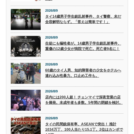
2026/8/9
タイ14歳男子学生銃乱射事件、タイ警察、未だ
全容解明ならず。「答えは簡単です！」
2026/8/9
生徒にも犠牲者が。14歳男子学生銃乱射事件、
重傷の12歳少女が病院で死亡。死亡者9名に！
2026/8/9
60歳のタイ人男、知的障害者の少女をホテルへ
連れ込み性暴力。口止め工作も。
2026/8/9
店内には200人超！ チェンマイで深夜営業の店
を摘発。未成年者も多数。5年間の閉鎖を検討。
2026/8/9
タイの民間銃保有率、ASEANで突出！ 推計
1034万丁、100人当たり15.1丁。2位はカンボで