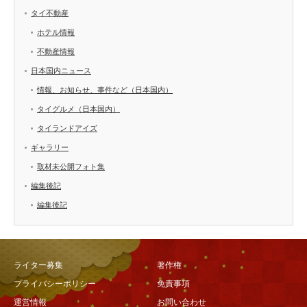
タイ不動産
ホテル情報
不動産情報
日本国内ニュース
情報、お知らせ、事件など（日本国内）
タイグルメ（日本国内）
タイランドアイズ
ギャラリー
取材未公開フォト集
編集後記
編集後記
ライター募集
著作権
プライバシーポリシー
免責事項
運営情報
お問い合わせ