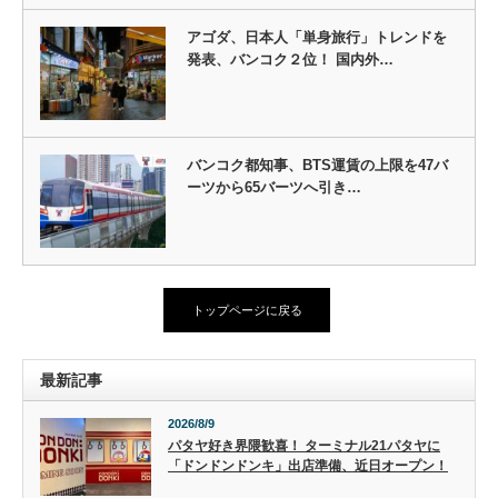
アゴダ、日本人「単身旅行」トレンドを
発表、バンコク２位！ 国内外…
バンコク都知事、BTS運賃の上限を47バ
ーツから65バーツへ引き…
トップページに戻る
最新記事
2026/8/9
パタヤ好き界隈歓喜！ ターミナル21パタヤに
「ドンドンドンキ」出店準備、近日オープン！