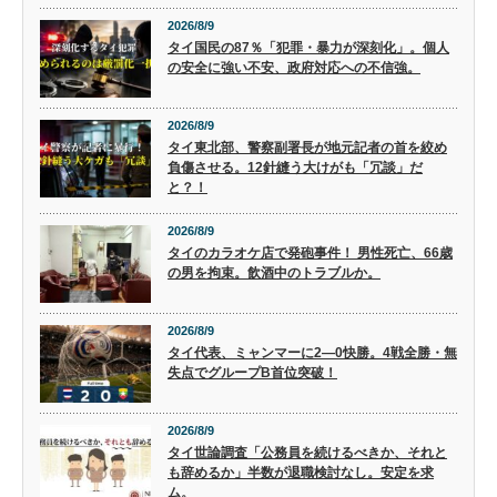
2026/8/9
タイ国民の87％「犯罪・暴力が深刻化」。個人
の安全に強い不安、政府対応への不信強。
2026/8/9
タイ東北部、警察副署長が地元記者の首を絞め
負傷させる。12針縫う大けがも「冗談」だ
と？！
2026/8/9
タイのカラオケ店で発砲事件！ 男性死亡、66歳
の男を拘束。飲酒中のトラブルか。
2026/8/9
タイ代表、ミャンマーに2―0快勝。4戦全勝・無
失点でグループB首位突破！
2026/8/9
タイ世論調査「公務員を続けるべきか、それと
も辞めるか」半数が退職検討なし。安定を求
ム。