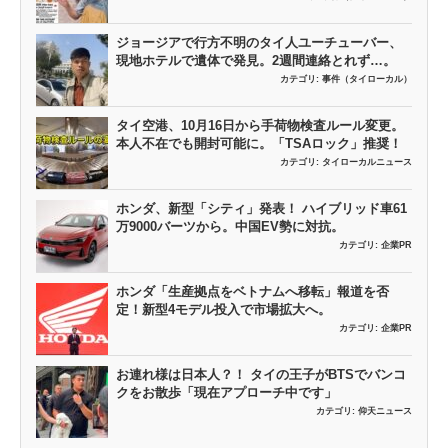
ジョージアで行方不明のタイ人ユーチューバー、
現地ホテルで遺体で発見。2週間連絡とれず…。
カテゴリ:
事件（タイローカル）
タイ空港、10月16日から手荷物検査ルール変更。
本人不在でも開封可能に。「TSAロック」推奨！
カテゴリ:
タイローカルニュース
ホンダ、新型「シティ」発表！ ハイブリッド車61
万9000バーツから。中国EV勢に対抗。
カテゴリ:
企業PR
ホンダ「生産拠点をベトナムへ移転」報道を否
定！新型4モデル投入で市場拡大へ。
カテゴリ:
企業PR
お連れ様は日本人？！ タイの王子がBTSでバンコ
クをお散歩「現在アプローチ中です」
カテゴリ:
仰天ニュース