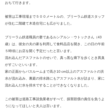
おちて行きます。
被害は工事現場まで５００メートルの、ブリーラム鉄道スタッフ
が住む二階建て木造住宅にも広がりました。
ブリーラム鉄道職員の妻であるルンアルン・ウトックさん（43
歳）は、彼女の夫の家を利用して食料品店を開き、この日の午前
５時頃にお店を開く予定だったと言います。
流れ込んだアスファルトのせいで、真っ黒な廊下を歩くとき異臭
がすごいといいます。
家の正面からバスルームまで高さ10 cm以上のアスファルトの洪
水が流れ込み、裏庭の排水路にもアスファルト水が詰まり、家に
流れ込んだ水を排水ですることができなくなりました。
この被害は道路工事請負業者がすべて、損害賠償の責任を負うよ
うになってほしいと夫人は言います。