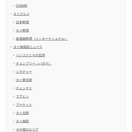
CGM48
タイグルメ
日本料理
タイ料理
多国籍料理（インターナショナル）
タイ地域別ニュース
バンコクとその近郊
チョンブリー（パタヤ）
シラチャー
タイ東北部
チェンマイ
フアヒン
プーケット
タイ北部
タイ南部
その他のエリア