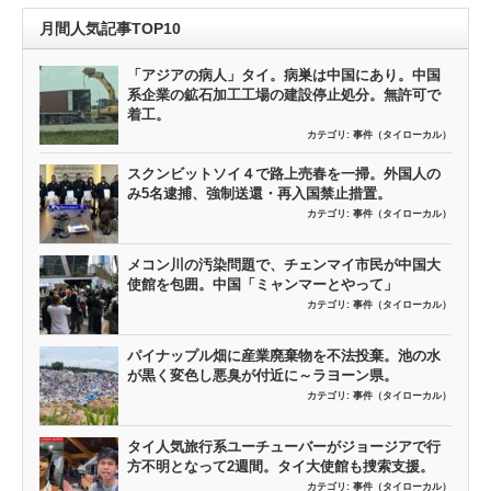
月間人気記事TOP10
「アジアの病人」タイ。病巣は中国にあり。中国
系企業の鉱石加工工場の建設停止処分。無許可で
着工。
カテゴリ:
事件（タイローカル）
スクンビットソイ４で路上売春を一掃。外国人の
み5名逮捕、強制送還・再入国禁止措置。
カテゴリ:
事件（タイローカル）
メコン川の汚染問題で、チェンマイ市民が中国大
使館を包囲。中国「ミャンマーとやって」
カテゴリ:
事件（タイローカル）
パイナップル畑に産業廃棄物を不法投棄。池の水
が黒く変色し悪臭が付近に～ラヨーン県。
カテゴリ:
事件（タイローカル）
タイ人気旅行系ユーチューバーがジョージアで行
方不明となって2週間。タイ大使館も捜索支援。
カテゴリ:
事件（タイローカル）