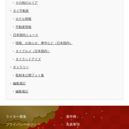
その他のエリア
タイ不動産
ホテル情報
不動産情報
日本国内ニュース
情報、お知らせ、事件など（日本国内）
タイグルメ（日本国内）
タイランドアイズ
ギャラリー
取材未公開フォト集
編集後記
編集後記
ライター募集
著作権
プライバシーポリシー
免責事項