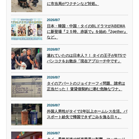
に市当局がワクチンなど対処。
2026/8/7
日本・韓国・中国・タイのBLドラマがABEMA
に新登場『２５時、赤坂で』を始め『2gether』
など。
2026/8/7
連れていたのは日本人？！ タイの王子がBTSで
バンコクをお散歩「現在アプローチ中です」
2026/8/7
タイのアパートのジョイナーフィ問題、請求は
正当だった！ 賃貸借契約に潜む危険なワナ。
2026/8/7
外国人男性がタイで2年以上ホームレス生活。パ
スポート紛失で帰国できずごみを漁る日々。
2026/8/7