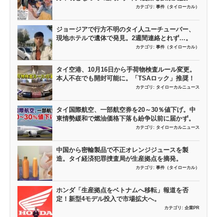
カテゴリ:
事件（タイローカル）
ジョージアで行方不明のタイ人ユーチューバー、
現地ホテルで遺体で発見。2週間連絡とれず…。
カテゴリ:
事件（タイローカル）
タイ空港、10月16日から手荷物検査ルール変更。
本人不在でも開封可能に。「TSAロック」推奨！
カテゴリ:
タイローカルニュース
タイ国際航空、一部航空券を20～30％値下げ。中
東情勢緩和で燃油価格下落も紛争以前に届かず。
カテゴリ:
タイローカルニュース
中国から密輸製品で不正オレンジジュースを製
造。タイ経済犯罪捜査局が生産拠点を摘発。
カテゴリ:
事件（タイローカル）
ホンダ「生産拠点をベトナムへ移転」報道を否
定！新型4モデル投入で市場拡大へ。
カテゴリ:
企業PR