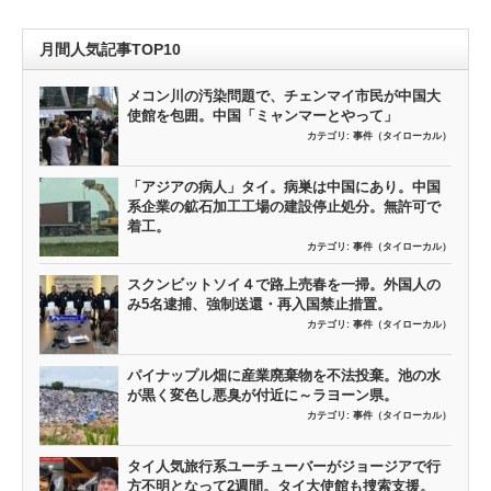
月間人気記事TOP10
メコン川の汚染問題で、チェンマイ市民が中国大
使館を包囲。中国「ミャンマーとやって」
カテゴリ:
事件（タイローカル）
「アジアの病人」タイ。病巣は中国にあり。中国
系企業の鉱石加工工場の建設停止処分。無許可で
着工。
カテゴリ:
事件（タイローカル）
スクンビットソイ４で路上売春を一掃。外国人の
み5名逮捕、強制送還・再入国禁止措置。
カテゴリ:
事件（タイローカル）
パイナップル畑に産業廃棄物を不法投棄。池の水
が黒く変色し悪臭が付近に～ラヨーン県。
カテゴリ:
事件（タイローカル）
タイ人気旅行系ユーチューバーがジョージアで行
方不明となって2週間。タイ大使館も捜索支援。