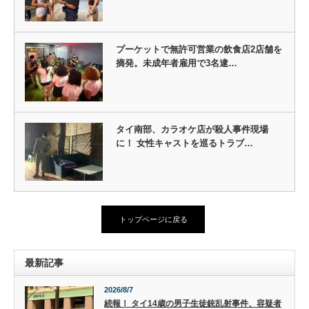
プーケットで無許可営業の飲食店2店舗を
摘発。未成年者雇用で3名逮…
タイ南部、カラオケ店が殺人事件現場
に！ 女性キャストを巡るトラブ…
トップページに戻る
最新記事
2026/8/7
続報！ タイ14歳の男子生徒銃乱射事件、容疑者