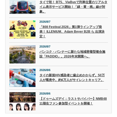
タイで初！ BTS、ViaBusで列車位置のリアルタ
イム表示サービス開始！「緑・黄・桃」線が対
象。
2026/8/7
「808 Festival 2026」第1弾ラインアップ発
表！ ILLENIUM、Adam Beyer B2B ら 出演決
定！
2026/8/7
バンコク・バンナーに新たな地域密着型複合施
設「PADDIO」。2026年末開業へ。
2026/8/6
タイの新規HIV感染者に歯止めかからず。50万
人が罹患中。約6万人がサイレントキャリア。
2026/8/6
【ドゥームズデイ：ラストサバイバー】NMB48
11期生ファン参加型イベントを開催！