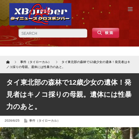
Home
事件（タイローカル）
タイ東北部の森林で12歳少女の遺体！発見者はキ
ノコ採りの母親。遺体には性暴力のあと。
タイ東北部の森林で12歳少女の遺体！発
見者はキノコ採りの母親。遺体には性暴
力のあと。
2026/6/25
事件（タイローカル）