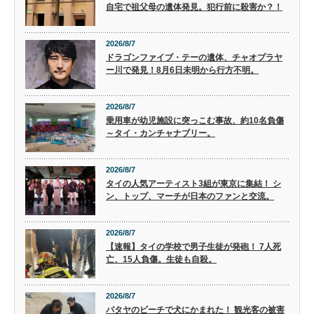
自宅で祖父母の遺体発見。犯行前に殺害か？！
2026/8/7
ドラゴンファイブ・テーの遺体、チャオプラヤ
ー川で発見！8月6日未明から行方不明。
2026/8/7
乗用車が幼児施設に突っこむ事故、約10名負傷
～タイ・カンチャナブリー。
2026/8/7
タイの人気アーティスト3組が東京に集結！ シ
ン、トップ、マーチが日本のファンと交流。
2026/8/7
【速報】タイの学校で男子生徒が発砲！ 7人死
亡、15人負傷。生徒も自殺。
2026/8/7
パタヤのビーチで犬にかまれた！ 観光客の被害