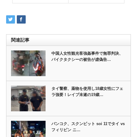
関連記事
中国人女性観光客強姦事件で無罪判決、
バイクタクシーの被告が虚偽告…
タイ警察、薬物を使用し18歳女性にフェ
ラ強要！レイプ未遂の19歳…
バンコク、スクンビット soi 11でタイ vs
フィリピン ニ…