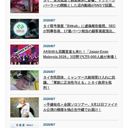
タイ、景気低迷で娯楽業界に影響。マッサージ
パーラーの閑散とした店内動画がSNSで話題。
2026/8/7
タイ暗号資産「Bitkub」に虚偽報告疑惑。SEC
が刑事告発、17億バーツ相当の顧客資産流出。
2026/8/7
AKB48も花園直道も来た！「Japan Expo
Malaysia 2026」3日間で5万5,000人超が来場！
2026/8/7
タイ市民団体、ミャンマー大統領受け入れに抗
議。「軍政に正当性与える」とタイ政府を批
判！
2026/8/7
＜手越祐也＞全国ソロツアー、9月12日ファイナ
ル公演の模様を独占生中継でお届け！
2026/8/7