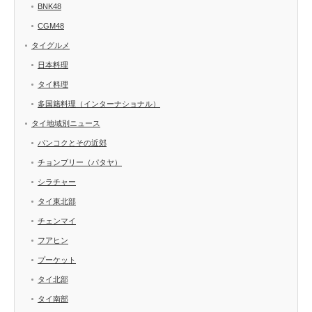
BNK48
CGM48
タイグルメ
日本料理
タイ料理
多国籍料理（インターナショナル）
タイ地域別ニュース
バンコクとその近郊
チョンブリー（パタヤ）
シラチャー
タイ東北部
チェンマイ
フアヒン
プーケット
タイ北部
タイ南部