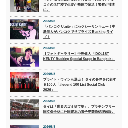
コクの名門校で生徒が拳銃で脅迫！警察が捜査
に。
2026/8/8
「バンコク U:nity」にセクシーサンキュー！中
島健人がバンコクでサプライズ Busking ライ
ブ！
2026/8/8
【フォトギャラリー】中島健人「IDOL1ST
KENTY Busking Special Stage in Bangkok」
2026/8/8
ブライト・ウィンも選出！ タイの各界を代表す
る100人「#legend 100 List Social Club
2026」
2026/8/8
タイは「世界のゴミ捨て場」。プラチンブリー
国立保全林に外国資本の電子廃棄物処理施設。
2026/8/8