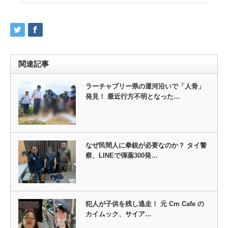
関連記事
ラーチャブリー県の運河沿いで「人骨」
発見！ 最近行方不明となった…
なぜ民間人に拳銃が必要なのか？ タイ警
察、LINEで弾薬300発…
犯人が子供を残し逃走！ 元 Cm Cafe の
カイムック、サイア…