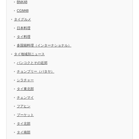
BNK48
CGM48
タイグルメ
日本料理
タイ料理
多国籍料理（インターナショナル）
タイ地域別ニュース
バンコクとその近郊
チョンブリー（パタヤ）
シラチャー
タイ東北部
チェンマイ
フアヒン
プーケット
タイ北部
タイ南部