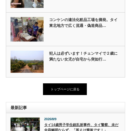
コンケンの違法化粧品工場を摘発。タイ
東北地方で広く流通・偽造商品…
犯人は必ずいます！チェンマイで２歳に
満たない女児が自宅から突如行…
トップページに戻る
最新記事
2026/8/9
タイ14歳男子学生銃乱射事件、タイ警察、未だ
全容解明ならず。「答えは簡単です！」