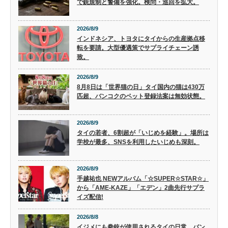
で銃規制と警備を強化。検問・巡回を拡大。
2026/8/9
インドネシア、トヨタにタイからの生産拠点移
転を要請。大型優遇策でサプライチェーン誘
致。
2026/8/9
8月8日は「世界猫の日」タイ国内の猫は430万
匹超、バンコクのペット登録法案は無効状態。
2026/8/9
タイの若者、6割超が「いじめを経験」。場所は
学校が最多、SNSを利用したいじめも深刻。
2026/8/9
手越祐也 NEWアルバム「☆SUPER☆STAR☆」
から「AME-KAZE」「エデン」2曲先行サプラ
イズ配信!
2026/8/8
イジメにも拳銃が使用されるタイの日常。バン