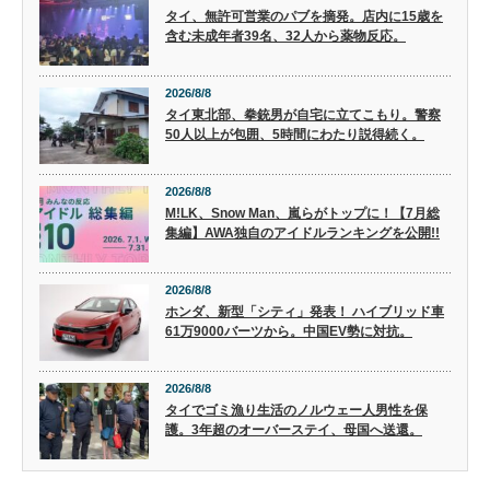
タイ、無許可営業のパブを摘発。店内に15歳を
含む未成年者39名、32人から薬物反応。
2026/8/8
タイ東北部、拳銃男が自宅に立てこもり。警察
50人以上が包囲、5時間にわたり説得続く。
2026/8/8
M!LK、Snow Man、嵐らがトップに！【7月総
集編】AWA独自のアイドルランキングを公開!!
2026/8/8
ホンダ、新型「シティ」発表！ ハイブリッド車
61万9000バーツから。中国EV勢に対抗。
2026/8/8
タイでゴミ漁り生活のノルウェー人男性を保
護。3年超のオーバーステイ、母国へ送還。