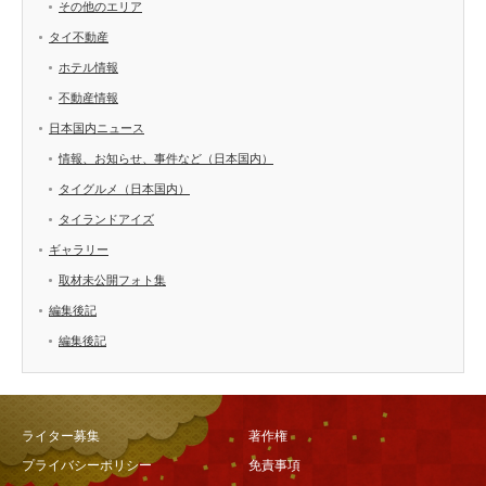
その他のエリア
タイ不動産
ホテル情報
不動産情報
日本国内ニュース
情報、お知らせ、事件など（日本国内）
タイグルメ（日本国内）
タイランドアイズ
ギャラリー
取材未公開フォト集
編集後記
編集後記
ライター募集
著作権
プライバシーポリシー
免責事項