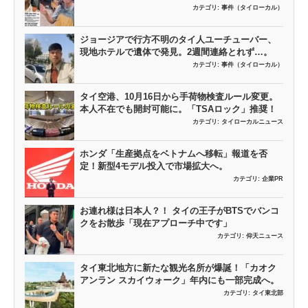
カテゴリ:
事件（タイローカル）
ジョージアで行方不明のタイ人ユーチューバー、
現地ホテルで遺体で発見。2週間連絡とれず…。
カテゴリ:
事件（タイローカル）
タイ空港、10月16日から手荷物検査ルール変更。
本人不在でも開封可能に。「TSAロック」推奨！
カテゴリ:
タイローカルニュース
ホンダ「生産拠点をベトナムへ移転」報道を否
定！新型4モデル投入で市場拡大へ。
カテゴリ:
企業PR
お連れ様は日本人？！ タイの王子がBTSでバンコ
クをお散歩「現在アプローチ中です」
カテゴリ:
仰天ニュース
タイ東北地方に新たな観光名所が爆誕！「カオク
アンラン スカイウォーク」年内にも一部完成へ。
カテゴリ:
タイ東北部