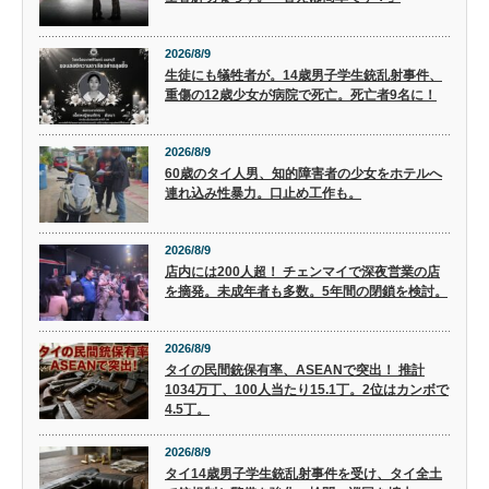
2026/8/9
生徒にも犠牲者が。14歳男子学生銃乱射事件、
重傷の12歳少女が病院で死亡。死亡者9名に！
2026/8/9
60歳のタイ人男、知的障害者の少女をホテルへ
連れ込み性暴力。口止め工作も。
2026/8/9
店内には200人超！ チェンマイで深夜営業の店
を摘発。未成年者も多数。5年間の閉鎖を検討。
2026/8/9
タイの民間銃保有率、ASEANで突出！ 推計
1034万丁、100人当たり15.1丁。2位はカンボで
4.5丁。
2026/8/9
タイ14歳男子学生銃乱射事件を受け、タイ全土