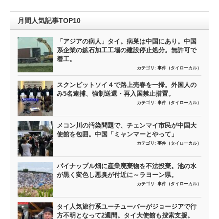
月間人気記事TOP10
「アジアの病人」タイ。病巣は中国にあり。中国
系企業の鉱石加工工場の建設停止処分。無許可で
着工。
カテゴリ:
事件（タイローカル）
スクンビットソイ４で路上売春を一掃。外国人の
み5名逮捕、強制送還・再入国禁止措置。
カテゴリ:
事件（タイローカル）
メコン川の汚染問題で、チェンマイ市民が中国大
使館を包囲。中国「ミャンマーとやって」
カテゴリ:
事件（タイローカル）
パイナップル畑に産業廃棄物を不法投棄。池の水
が黒く変色し悪臭が付近に～ラヨーン県。
カテゴリ:
事件（タイローカル）
タイ人気旅行系ユーチューバーがジョージアで行
方不明となって2週間。タイ大使館も捜索支援。