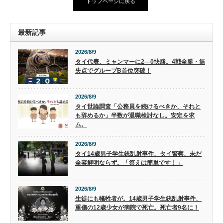
トップページに戻る
最新記事
2026/8/9
タイ代表、ミャンマーに2―0快勝。4戦全勝・無
失点でグループB首位突破！
2026/8/9
タイ世論調査「公務員を続けるべきか、それと
も辞めるか」半数が退職検討なし。安定を求
ム。
2026/8/9
タイ14歳男子学生銃乱射事件、タイ警察、未だ
全容解明ならず。「答えは簡単です！」
2026/8/9
生徒にも犠牲者が。14歳男子学生銃乱射事件、
重傷の12歳少女が病院で死亡。死亡者9名に！