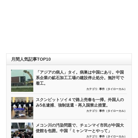
月間人気記事TOP10
「アジアの病人」タイ。病巣は中国にあり。中国
系企業の鉱石加工工場の建設停止処分。無許可で
着工。
カテゴリ:
事件（タイローカル）
スクンビットソイ４で路上売春を一掃。外国人の
み5名逮捕、強制送還・再入国禁止措置。
カテゴリ:
事件（タイローカル）
メコン川の汚染問題で、チェンマイ市民が中国大
使館を包囲。中国「ミャンマーとやって」
カテゴリ:
事件（タイローカル）