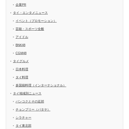
企業PR
タイ・エンタメニュース
イベント（プロモーション）
芸能・スポーツ全般
アイドル
BNK48
CGM48
タイグルメ
日本料理
タイ料理
多国籍料理（インターナショナル）
タイ地域別ニュース
バンコクとその近郊
チョンブリー（パタヤ）
シラチャー
タイ東北部