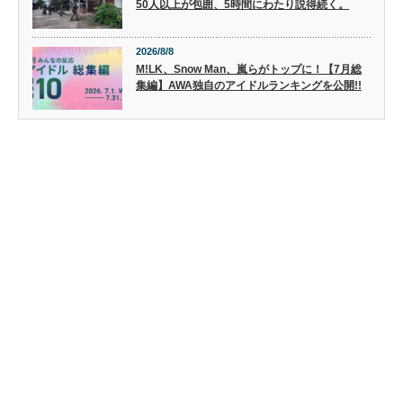
50人以上が包囲、5時間にわたり説得続く。
2026/8/8
M!LK、Snow Man、嵐らがトップに！【7月総
集編】AWA独自のアイドルランキングを公開!!