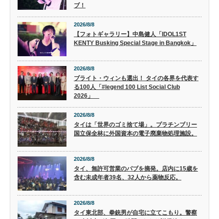
ブ！
2026/8/8
【フォトギャラリー】中島健人「IDOL1ST
KENTY Busking Special Stage in Bangkok」
2026/8/8
ブライト・ウィンも選出！ タイの各界を代表す
る100人「#legend 100 List Social Club
2026」
2026/8/8
タイは「世界のゴミ捨て場」。プラチンブリー
国立保全林に外国資本の電子廃棄物処理施設。
2026/8/8
タイ、無許可営業のパブを摘発。店内に15歳を
含む未成年者39名、32人から薬物反応。
2026/8/8
タイ東北部、拳銃男が自宅に立てこもり。警察