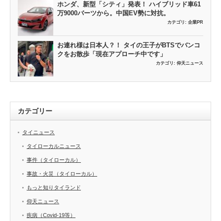
ホンダ、新型「シティ」発表！ ハイブリッド車61
万9000バーツから。中国EV勢に対抗。
カテゴリ:
企業PR
お連れ様は日本人？！ タイの王子がBTSでバンコ
クをお散歩「現在アプローチ中です」
カテゴリ:
仰天ニュース
カテゴリー
タイニュース
タイローカルニュース
事件（タイローカル）
事故・火災（タイローカル）
もっと知りタイランド
仰天ニュース
疾病（Covid-19等）