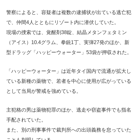
警察によると、容疑者は複数の逮捕状が出ている逃亡犯
で、仲間4人とともにリゾート内に潜伏していた。
現場の捜索では、覚醒剤38錠、結晶メタンフェタミン
（アイス）10.4グラム、拳銃1丁、実弾27発のほか、新
型ドラッグ「ハッピーウォーター」53袋が押収された。
「ハッピーウォーター」は近年タイ国内で流通が拡大し
ている新種の薬物で、若者を中心に使用が広がっている
として当局が警戒を強めている。
主犯格の男は薬物犯罪のほか、逃走や窃盗事件でも指名
手配されていた。
また、別の刑事事件で裁判所への出頭義務を怠っていた
ことも判明している。