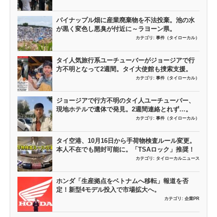
パイナップル畑に産業廃棄物を不法投棄。池の水
が黒く変色し悪臭が付近に～ラヨーン県。
カテゴリ:
事件（タイローカル）
タイ人気旅行系ユーチューバーがジョージアで行
方不明となって2週間。タイ大使館も捜索支援。
カテゴリ:
事件（タイローカル）
ジョージアで行方不明のタイ人ユーチューバー、
現地ホテルで遺体で発見。2週間連絡とれず…。
カテゴリ:
事件（タイローカル）
タイ空港、10月16日から手荷物検査ルール変更。
本人不在でも開封可能に。「TSAロック」推奨！
カテゴリ:
タイローカルニュース
ホンダ「生産拠点をベトナムへ移転」報道を否
定！新型4モデル投入で市場拡大へ。
カテゴリ:
企業PR