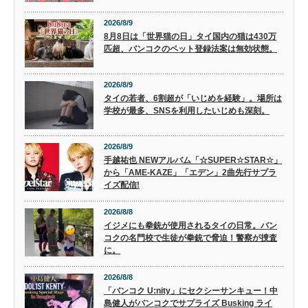
2026/8/9
8月8日は「世界猫の日」タイ国内の猫は430万
匹超、バンコクのペット登録法案は無効状態。
2026/8/9
タイの若者、6割超が「いじめを経験」。場所は
学校が最多、SNSを利用したいじめも深刻。
2026/8/9
手越祐也 NEWアルバム「☆SUPER☆STAR☆」
から「AME-KAZE」「エデン」2曲先行サプラ
イズ配信!
2026/8/8
イジメにも拳銃が使用されるタイの日常。バン
コクの名門校で生徒が拳銃で脅迫！警察が捜査
に。
2026/8/8
「バンコク U:nity」にセクシーサンキュー！中
島健人がバンコクでサプライズ Busking ライ