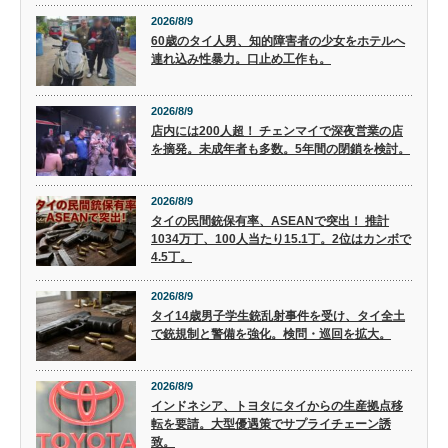
2026/8/9
60歳のタイ人男、知的障害者の少女をホテルへ
連れ込み性暴力。口止め工作も。
2026/8/9
店内には200人超！ チェンマイで深夜営業の店
を摘発。未成年者も多数。5年間の閉鎖を検討。
2026/8/9
タイの民間銃保有率、ASEANで突出！ 推計
1034万丁、100人当たり15.1丁。2位はカンボで
4.5丁。
2026/8/9
タイ14歳男子学生銃乱射事件を受け、タイ全土
で銃規制と警備を強化。検問・巡回を拡大。
2026/8/9
インドネシア、トヨタにタイからの生産拠点移
転を要請。大型優遇策でサプライチェーン誘
致。