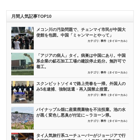
月間人気記事TOP10
メコン川の汚染問題で、チェンマイ市民が中国大
使館を包囲。中国「ミャンマーとやって」
カテゴリ:
事件（タイローカル）
「アジアの病人」タイ。病巣は中国にあり。中国
系企業の鉱石加工工場の建設停止処分。無許可で
着工。
カテゴリ:
事件（タイローカル）
スクンビットソイ４で路上売春を一掃。外国人の
み5名逮捕、強制送還・再入国禁止措置。
カテゴリ:
事件（タイローカル）
パイナップル畑に産業廃棄物を不法投棄。池の水
が黒く変色し悪臭が付近に～ラヨーン県。
カテゴリ:
事件（タイローカル）
タイ人気旅行系ユーチューバーがジョージアで行