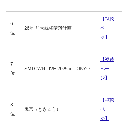
【視聴
6
26年 前大統領暗殺計画
ペー
位
ジ】
【視聴
7
SMTOWN LIVE 2025 in TOKYO
ペー
位
ジ】
【視聴
8
鬼宮（ききゅう）
ペー
位
ジ】