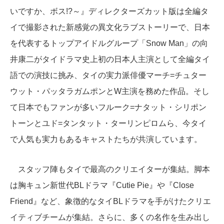
いですか、ボス!?～』ディレクターズカット版は全編タ
イで撮影された新感覚の異文化ラブストーリーで、日本
を代表するトップアイドルグループ「Snow Man」の向
井康二がタイドラマ史上初の日本人主演として全編タイ
語での演技に挑み、タイの実力派俳優マーチ=チュター
ウット・パッタラガムポンとW主演を務めた作品。そし
て日本でもファンが多いフルーク=ナタット・シリポン
トーンとユド=タンタット・ターリンピロムら、今タイ
で人気も実力もあるキャストたちが共演しています。
スタッフ陣もタイで最高のクリエイターが集結。脚本
は胸キュン新世代BLドラマ『Cutie Pie』や『Close
Friend』など、象徴的なタイBLドラマを手がけたクリエ
イティブチームが集結。さらに、多くの名作を生み出し