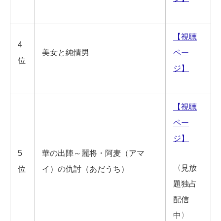
【視聴
4
美女と純情男
ペー
位
ジ】
【視聴
ペー
ジ】
5
華の出陣～麗将・阿麦（アマ
〈見放
位
イ）の仇討（あだうち）
題独占
配信
中〉