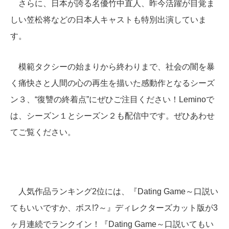
さらに、日本が誇る名優竹中直人、昨今活躍が目覚ま
しい笠松将などの日本人キャストも特別出演していま
す。
模範タクシーの始まりから終わりまで、社会の闇を暴
く痛快さと人間の心の再生を描いた感動作となるシーズ
ン３、“復讐の終着点”にぜひご注目ください！Leminoで
は、シーズン１とシーズン２も配信中です。ぜひあわせ
てご覧ください。
人気作品ランキング2位には、『Dating Game～口説い
てもいいですか、ボス!?～』ディレクターズカット版が3
ヶ月連続でランクイン！『Dating Game～口説いてもい