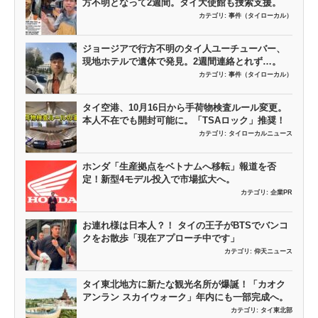
方不明となって2週間。タイ大使館も捜索支援。
カテゴリ:
事件（タイローカル）
ジョージアで行方不明のタイ人ユーチューバー、
現地ホテルで遺体で発見。2週間連絡とれず…。
カテゴリ:
事件（タイローカル）
タイ空港、10月16日から手荷物検査ルール変更。
本人不在でも開封可能に。「TSAロック」推奨！
カテゴリ:
タイローカルニュース
ホンダ「生産拠点をベトナムへ移転」報道を否
定！新型4モデル投入で市場拡大へ。
カテゴリ:
企業PR
お連れ様は日本人？！ タイの王子がBTSでバンコ
クをお散歩「現在アプローチ中です」
カテゴリ:
仰天ニュース
タイ東北地方に新たな観光名所が爆誕！「カオク
アンラン スカイウォーク」年内にも一部完成へ。
カテゴリ:
タイ東北部