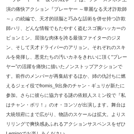
演の痛快アクション『プレーヤー ～華麗なる天才詐欺師
～』の続編で、天才的頭脳と巧みな話術を併せ持つ詐欺
師ハリ、どんな情報でもたやすく盗むスゴ腕ハッカーの
ビョンミン、屈強な肉体を誇る最強ファイターのジヌ
ン、そして天才ドライバーのアリョン。それぞれのスキ
ルを発揮し、悪党たちの汚いカネをきれいに頂く“プレー
ヤー”の活躍を痛快に描いたノンストップアクションで
す。前作のメンバーが再集結するほか、姉の仇討ちに燃
えるジェイ役でfromis_9出身のチャン・ギュリが新たに
参加。さらに彼らに協力する謎の依頼人スミン役で『私
はチャン・ボリ！』のオ・ヨンソが出演します。舞台は
大統領府にまで広がり、物語のスケールは拡大。よりス
リリングで爽快感あふれるアクションサスペンスをぜひ
Leminoでお楽しみください。