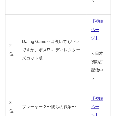
＞
【視聴
ペー
ジ】
Dating Game～口説いてもいい
2
ですか、ボス!?～ ディレクター
＜日本
位
ズカット版
初独占
配信中
＞
【視聴
3
プレーヤー２〜彼らの戦争〜
ペー
位
ジ】