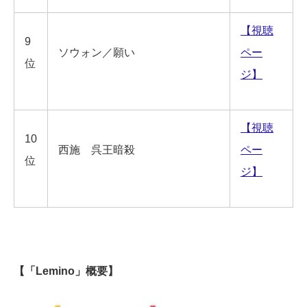
【視聴
9
ソウォン／願い
ペー
位
ジ】
【視聴
10
西施 呉王暗殺
ペー
位
ジ】
【「Lemino」概要】