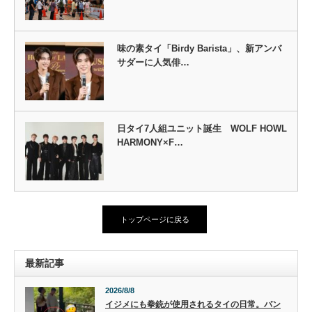
味の素タイ「Birdy Barista」、新アンバ
サダーに人気俳…
日タイ7人組ユニット誕生 WOLF HOWL
HARMONY×F…
トップページに戻る
最新記事
2026/8/8
イジメにも拳銃が使用されるタイの日常。バン