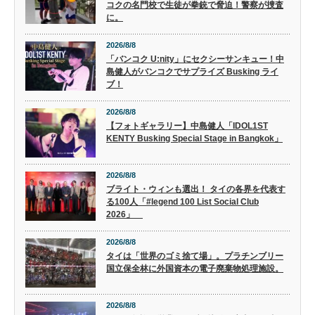
コクの名門校で生徒が拳銃で脅迫！警察が捜査
に。
2026/8/8
「バンコク U:nity」にセクシーサンキュー！中
島健人がバンコクでサプライズ Busking ライ
ブ！
2026/8/8
【フォトギャラリー】中島健人「IDOL1ST
KENTY Busking Special Stage in Bangkok」
2026/8/8
ブライト・ウィンも選出！ タイの各界を代表す
る100人「#legend 100 List Social Club
2026」
2026/8/8
タイは「世界のゴミ捨て場」。プラチンブリー
国立保全林に外国資本の電子廃棄物処理施設。
2026/8/8