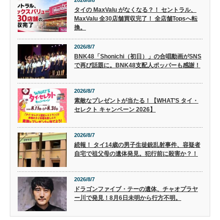
2026/8/8
タイの MaxValu がなくなる？！ セントラル、
MaxValu 全30店舗買収完了！ 全店舗Topsへ転
換。
2026/8/7
BNK48「Shonichi（初日）」の合唱動画がSNS
で再び話題に。BNK48支配人ポッパーも感謝！
2026/8/7
素敵なプレゼントが当たる！【WHAT’S タイ・
セレクト キャンペーン 2026】
2026/8/7
続報！ タイ14歳の男子生徒銃乱射事件、容疑者
自宅で祖父母の遺体発見。犯行前に殺害か？！
2026/8/7
ドラゴンファイブ・テーの遺体、チャオプラヤ
ー川で発見！8月6日未明から行方不明。