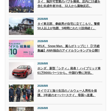
タイ、無許可営業のパブを摘発。店内に15歳を
含む未成年者39名、32人から薬物反応。
2026/8/8
タイ東北部、拳銃男が自宅に立てこもり。警察
50人以上が包囲、5時間にわたり説得続く。
2026/8/8
M!LK、Snow Man、嵐らがトップに！【7月総
集編】AWA独自のアイドルランキングを公開!!
2026/8/8
ホンダ、新型「シティ」発表！ ハイブリッド車
61万9000バーツから。中国EV勢に対抗。
2026/8/8
タイでゴミ漁り生活のノルウェー人男性を保
護。3年超のオーバーステイ、母国へ送還。
2026/8/8