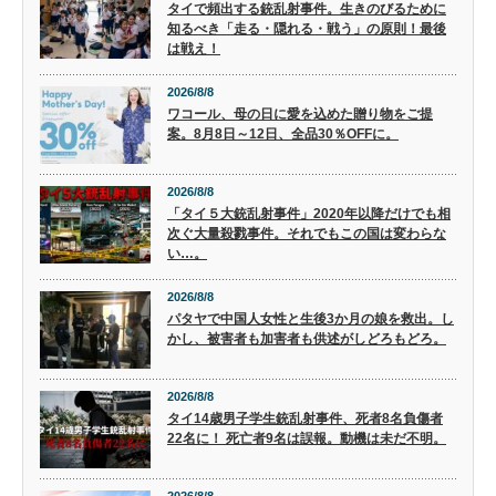
タイで頻出する銃乱射事件。生きのびるために
知るべき「走る・隠れる・戦う」の原則！最後
は戦え！
2026/8/8
ワコール、母の日に愛を込めた贈り物をご提
案。8月8日～12日、全品30％OFFに。
2026/8/8
「タイ５大銃乱射事件」2020年以降だけでも相
次ぐ大量殺戮事件。それでもこの国は変わらな
い…。
2026/8/8
パタヤで中国人女性と生後3か月の娘を救出。し
かし、被害者も加害者も供述がしどろもどろ。
2026/8/8
タイ14歳男子学生銃乱射事件、死者8名負傷者
22名に！ 死亡者9名は誤報。動機は未だ不明。