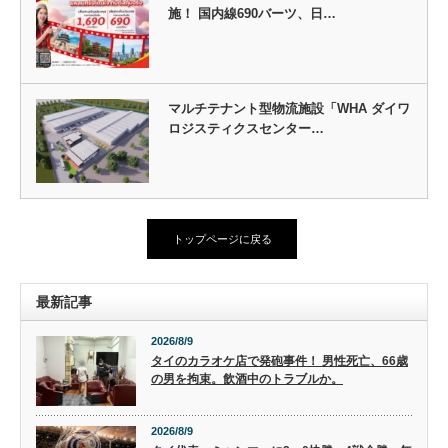
施！ 国内線690バーツ、日…
マルチテナント型物流施設「WHA ダイワ
ロジスティクスセンター…
トップページに戻る
最新記事
2026/8/9
タイのカラオケ店で発砲事件！ 男性死亡、66歳
の男を拘束。飲酒中のトラブルか。
2026/8/9