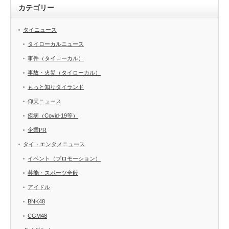
カテゴリー
タイニュース
タイローカルニュース
事件（タイローカル）
事故・火災（タイローカル）
もっと知りタイランド
仰天ニュース
疾病（Covid-19等）
企業PR
タイ・エンタメニュース
イベント（プロモーション）
芸能・スポーツ全般
アイドル
BNK48
CGM48