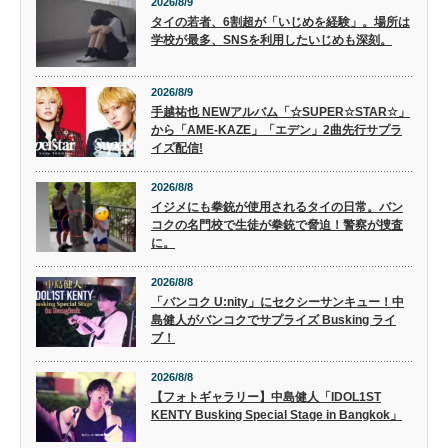
2026/8/9
タイの若者、6割超が「いじめを経験」。場所は
学校が最多、SNSを利用したいじめも深刻。
2026/8/9
手越祐也 NEWアルバム「☆SUPER☆STAR☆」
から「AME-KAZE」「エデン」2曲先行サプラ
イズ配信!
2026/8/8
イジメにも拳銃が使用されるタイの日常。バン
コクの名門校で生徒が拳銃で脅迫！警察が捜査
に。
2026/8/8
「バンコク U:nity」にセクシーサンキュー！中
島健人がバンコクでサプライズ Busking ライ
ブ！
2026/8/8
【フォトギャラリー】中島健人「IDOL1ST
KENTY Busking Special Stage in Bangkok」