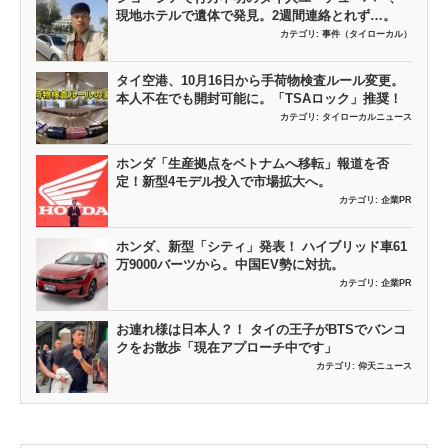
現地ホテルで遺体で発見。2週間連絡とれず…。
カテゴリ:
事件（タイローカル）
タイ空港、10月16日から手荷物検査ルール変更。
本人不在でも開封可能に。「TSAロック」推奨！
カテゴリ:
タイローカルニュース
ホンダ「生産拠点をベトナムへ移転」報道を否
定！新型4モデル投入で市場拡大へ。
カテゴリ:
企業PR
ホンダ、新型「シティ」発表！ ハイブリッド車61
万9000バーツから。中国EV勢に対抗。
カテゴリ:
企業PR
お連れ様は日本人？！ タイの王子がBTSでバンコ
クをお散歩「現在アプローチ中です」
カテゴリ:
仰天ニュース