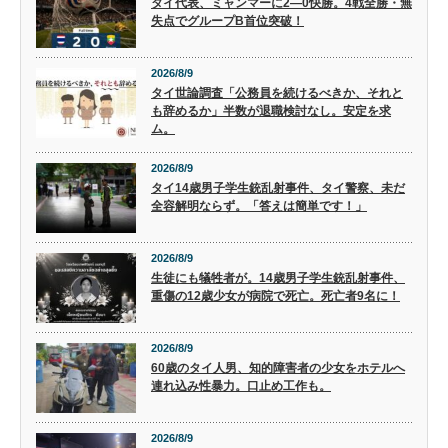
タイ代表、ミャンマーに2―0快勝。4戦全勝・無
失点でグループB首位突破！
2026/8/9
タイ世論調査「公務員を続けるべきか、それと
も辞めるか」半数が退職検討なし。安定を求
ム。
2026/8/9
タイ14歳男子学生銃乱射事件、タイ警察、未だ
全容解明ならず。「答えは簡単です！」
2026/8/9
生徒にも犠牲者が。14歳男子学生銃乱射事件、
重傷の12歳少女が病院で死亡。死亡者9名に！
2026/8/9
60歳のタイ人男、知的障害者の少女をホテルへ
連れ込み性暴力。口止め工作も。
2026/8/9