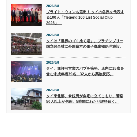
2026/8/8
ブライト・ウィンも選出！ タイの各界を代表す
る100人「#legend 100 List Social Club
2026」
2026/8/8
タイは「世界のゴミ捨て場」。プラチンブリー
国立保全林に外国資本の電子廃棄物処理施設。
2026/8/8
タイ、無許可営業のパブを摘発。店内に15歳を
含む未成年者39名、32人から薬物反応。
2026/8/8
タイ東北部、拳銃男が自宅に立てこもり。警察
50人以上が包囲、5時間にわたり説得続く。