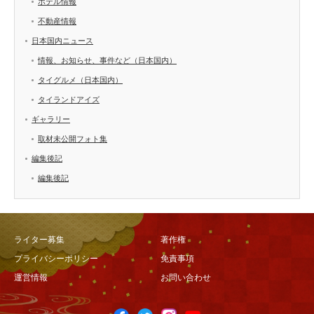
ホテル情報
不動産情報
日本国内ニュース
情報、お知らせ、事件など（日本国内）
タイグルメ（日本国内）
タイランドアイズ
ギャラリー
取材未公開フォト集
編集後記
編集後記
ライター募集
著作権
プライバシーポリシー
免責事項
運営情報
お問い合わせ