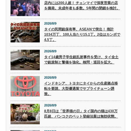
店内には200人超！ チェンマイで深夜営業の店
を摘発。未成年者も多数。5年間の閉鎖を検討。
2026/8/9
タイの民間銃保有率、ASEANで突出！ 推計
1034万丁、100人当たり15.1丁。2位はカンボで
4.5丁。
2026/8/9
タイ14歳男子学生銃乱射事件を受け、タイ全土
で銃規制と警備を強化。検問・巡回を拡大。
2026/8/9
インドネシア、トヨタにタイからの生産拠点移
転を要請。大型優遇策でサプライチェーン誘
致。
2026/8/9
8月8日は「世界猫の日」タイ国内の猫は430万
匹超、バンコクのペット登録法案は無効状態。