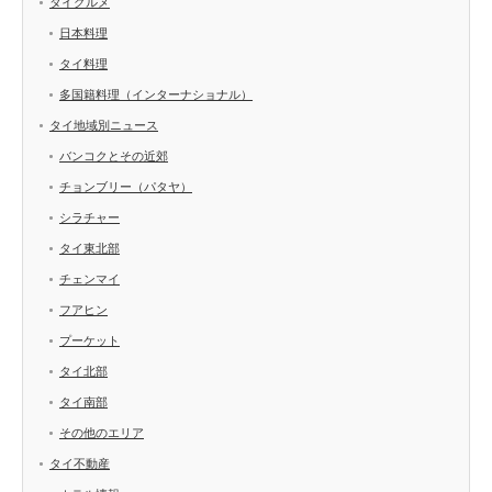
タイグルメ
日本料理
タイ料理
多国籍料理（インターナショナル）
タイ地域別ニュース
バンコクとその近郊
チョンブリー（パタヤ）
シラチャー
タイ東北部
チェンマイ
フアヒン
プーケット
タイ北部
タイ南部
その他のエリア
タイ不動産