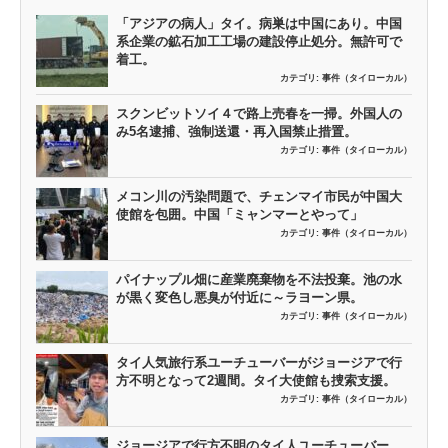
「アジアの病人」タイ。病巣は中国にあり。中国
系企業の鉱石加工工場の建設停止処分。無許可で
着工。
カテゴリ:
事件（タイローカル）
スクンビットソイ４で路上売春を一掃。外国人の
み5名逮捕、強制送還・再入国禁止措置。
カテゴリ:
事件（タイローカル）
メコン川の汚染問題で、チェンマイ市民が中国大
使館を包囲。中国「ミャンマーとやって」
カテゴリ:
事件（タイローカル）
パイナップル畑に産業廃棄物を不法投棄。池の水
が黒く変色し悪臭が付近に～ラヨーン県。
カテゴリ:
事件（タイローカル）
タイ人気旅行系ユーチューバーがジョージアで行
方不明となって2週間。タイ大使館も捜索支援。
カテゴリ:
事件（タイローカル）
ジョージアで行方不明のタイ人ユーチューバー、