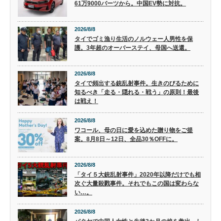
61万9000バーツから。中国EV勢に対抗。
2026/8/8
タイでゴミ漁り生活のノルウェー人男性を保
護。3年超のオーバーステイ、母国へ送還。
2026/8/8
タイで頻出する銃乱射事件。生きのびるために
知るべき「走る・隠れる・戦う」の原則！最後
は戦え！
2026/8/8
ワコール、母の日に愛を込めた贈り物をご提
案。8月8日～12日、全品30％OFFに。
2026/8/8
「タイ５大銃乱射事件」2020年以降だけでも相
次ぐ大量殺戮事件。それでもこの国は変わらな
い…。
2026/8/8