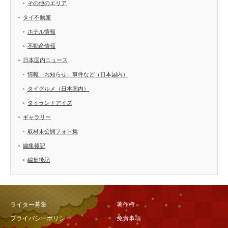
その他のエリア
タイ不動産
ホテル情報
不動産情報
日本国内ニュース
情報、お知らせ、事件など（日本国内）
タイグルメ（日本国内）
タイランドアイズ
ギャラリー
取材未公開フォト集
編集後記
編集後記
ライター募集
著作権
プライバシーポリシー
免責事項