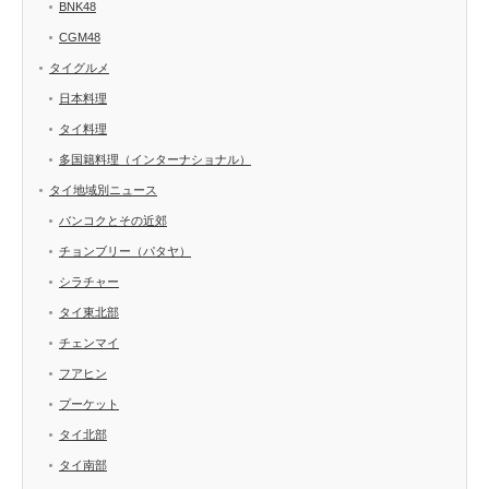
BNK48
CGM48
タイグルメ
日本料理
タイ料理
多国籍料理（インターナショナル）
タイ地域別ニュース
バンコクとその近郊
チョンブリー（パタヤ）
シラチャー
タイ東北部
チェンマイ
フアヒン
プーケット
タイ北部
タイ南部