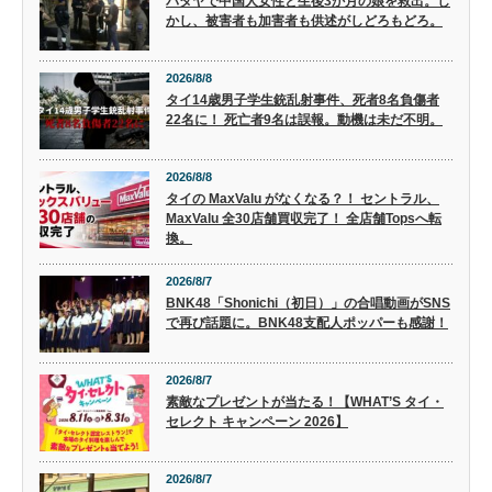
パタヤで中国人女性と生後3か月の娘を救出。し
かし、被害者も加害者も供述がしどろもどろ。
2026/8/8
タイ14歳男子学生銃乱射事件、死者8名負傷者
22名に！ 死亡者9名は誤報。動機は未だ不明。
2026/8/8
タイの MaxValu がなくなる？！ セントラル、
MaxValu 全30店舗買収完了！ 全店舗Topsへ転
換。
2026/8/7
BNK48「Shonichi（初日）」の合唱動画がSNS
で再び話題に。BNK48支配人ポッパーも感謝！
2026/8/7
素敵なプレゼントが当たる！【WHAT’S タイ・
セレクト キャンペーン 2026】
2026/8/7