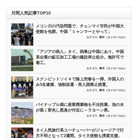
月間人気記事TOP10
メコン川の汚染問題で、チェンマイ市民が中国大
使館を包囲。中国「ミャンマーとやって」
カテゴリ:
事件（タイローカル）
「アジアの病人」タイ。病巣は中国にあり。中国
系企業の鉱石加工工場の建設停止処分。無許可で
着工。
カテゴリ:
事件（タイローカル）
スクンビットソイ４で路上売春を一掃。外国人の
み5名逮捕、強制送還・再入国禁止措置。
カテゴリ:
事件（タイローカル）
パイナップル畑に産業廃棄物を不法投棄。池の水
が黒く変色し悪臭が付近に～ラヨーン県。
カテゴリ:
事件（タイローカル）
タイ人気旅行系ユーチューバーがジョージアで行
方不明となって2週間。タイ大使館も捜索支援。