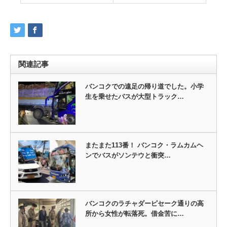
関連記事
バンコクでの遠足の帰り道でした。小学
生を乗せたバスが大型トラック…
またまた113番！ バンコク・ラムカムヘ
ンでバスがソンテウと衝突…
バンコクのラチャダーピセーク通りの高
所から女性が転落死。借金苦に…