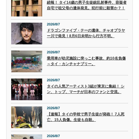
続報！ タイ14歳の男子生徒銃乱射事件、容疑者
自宅で祖父母の遺体発見。犯行前に殺害か？！
2026/8/7
ドラゴンファイブ・テーの遺体、チャオプラヤ
ー川で発見！8月6日未明から行方不明。
2026/8/7
乗用車が幼児施設に突っこむ事故、約10名負傷
～タイ・カンチャナブリー。
2026/8/7
タイの人気アーティスト3組が東京に集結！ シ
ン、トップ、マーチが日本のファンと交流。
2026/8/7
【速報】タイの学校で男子生徒が発砲！ 7人死
亡、15人負傷。生徒も自殺。
2026/8/7