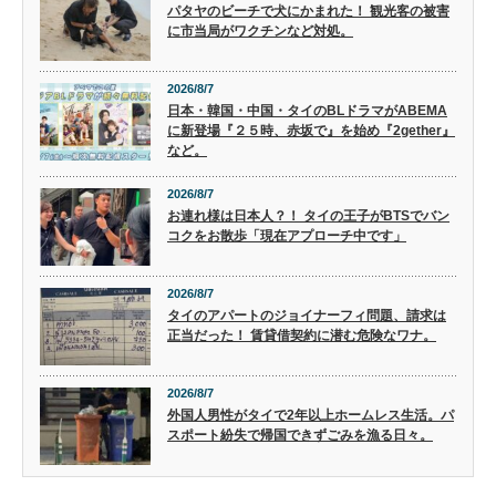
パタヤのビーチで犬にかまれた！ 観光客の被害
に市当局がワクチンなど対処。
2026/8/7
日本・韓国・中国・タイのBLドラマがABEMA
に新登場『２５時、赤坂で』を始め『2gether』
など。
2026/8/7
お連れ様は日本人？！ タイの王子がBTSでバン
コクをお散歩「現在アプローチ中です」
2026/8/7
タイのアパートのジョイナーフィ問題、請求は
正当だった！ 賃貸借契約に潜む危険なワナ。
2026/8/7
外国人男性がタイで2年以上ホームレス生活。パ
スポート紛失で帰国できずごみを漁る日々。