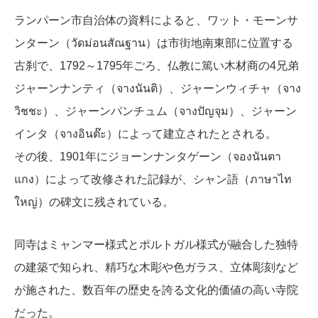
ランパーン市自治体の資料によると、ワット・モーンサ
ンターン（วัดม่อนสัณฐาน）は市街地南東部に位置する
古刹で、1792～1795年ごろ、仏教に篤い木材商の4兄弟
ジャーンナンティ（จางนันติ）、ジャーンウィチャ（จาง
วิชชะ）、ジャーンパンチュム（จางปัญจุม）、ジャーン
インタ（จางอินต๊ะ）によって建立されたとされる。
その後、1901年にジョーンナンタゲーン（จองนันตา
แกง）によって改修された記録が、シャン語（ภาษาไท
ใหญ่）の碑文に残されている。
同寺はミャンマー様式とポルトガル様式が融合した独特
の建築で知られ、精巧な木彫や色ガラス、立体彫刻など
が施された、数百年の歴史を誇る文化的価値の高い寺院
だった。