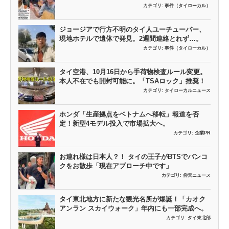
カテゴリ:
事件（タイローカル）
ジョージアで行方不明のタイ人ユーチューバー、
現地ホテルで遺体で発見。2週間連絡とれず…。
カテゴリ:
事件（タイローカル）
タイ空港、10月16日から手荷物検査ルール変更。
本人不在でも開封可能に。「TSAロック」推奨！
カテゴリ:
タイローカルニュース
ホンダ「生産拠点をベトナムへ移転」報道を否
定！新型4モデル投入で市場拡大へ。
カテゴリ:
企業PR
お連れ様は日本人？！ タイの王子がBTSでバンコ
クをお散歩「現在アプローチ中です」
カテゴリ:
仰天ニュース
タイ東北地方に新たな観光名所が爆誕！「カオク
アンラン スカイウォーク」年内にも一部完成へ。
カテゴリ:
タイ東北部