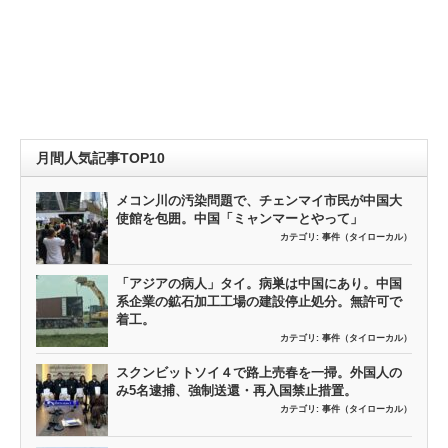
月間人気記事TOP10
メコン川の汚染問題で、チェンマイ市民が中国大
使館を包囲。中国「ミャンマーとやって」
カテゴリ:
事件（タイローカル）
「アジアの病人」タイ。病巣は中国にあり。中国
系企業の鉱石加工工場の建設停止処分。無許可で
着工。
カテゴリ:
事件（タイローカル）
スクンビットソイ４で路上売春を一掃。外国人の
み5名逮捕、強制送還・再入国禁止措置。
カテゴリ:
事件（タイローカル）