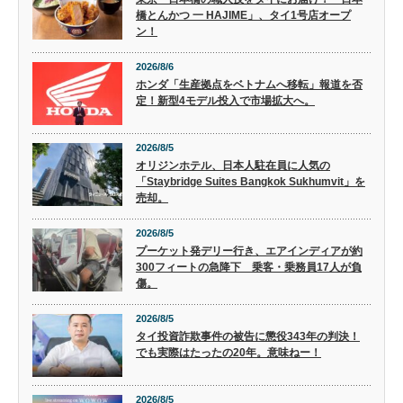
橋とんかつ 一 HAJIME」、タイ1号店オープ
ン！
2026/8/6
ホンダ「生産拠点をベトナムへ移転」報道を否
定！新型4モデル投入で市場拡大へ。
2026/8/5
オリジンホテル、日本人駐在員に人気の
「Staybridge Suites Bangkok Sukhumvit」を
売却。
2026/8/5
プーケット発デリー行き、エアインディアが約
300フィートの急降下 乗客・乗務員17人が負
傷。
2026/8/5
タイ投資詐欺事件の被告に懲役343年の判決！
でも実際はたったの20年。意味ねー！
2026/8/5