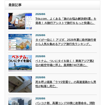
最新記事
2026/8/6
Trip.com、よくある「旅のお悩み解決術6選」を
発表！ AI旅行アシストで旅行をもっと快適に。
2026/8/6
タイが一位に！ アゴダ、2026年夏に欧州旅行者
から人気を集めるアジア旅行先ランキング。
2026/8/6
ベトナム、ついにタイを抜く！ 東南アジア第2
位の航空市場に浮上。座席数740万席に。
2026/8/6
死を呼ぶ道路「ラマ2世通り」の高速道路から男
性が転落し死亡。
2026/8/6
バンコク都、高層コンド50棟に改善命令。消防