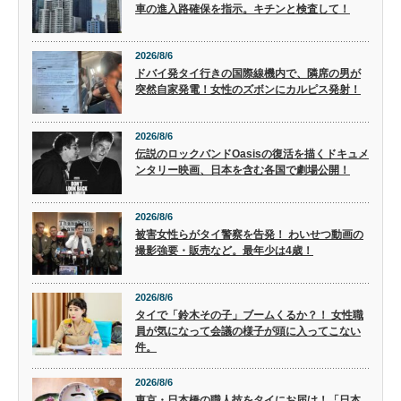
車の進入路確保を指示。キチンと検査して！
2026/8/6
ドバイ発タイ行きの国際線機内で、隣席の男が
突然自家発電！女性のズボンにカルピス発射！
2026/8/6
伝説のロックバンドOasisの復活を描くドキュメ
ンタリー映画、日本を含む各国で劇場公開！
2026/8/6
被害女性らがタイ警察を告発！ わいせつ動画の
撮影強要・販売など。最年少は4歳！
2026/8/6
タイで「鈴木その子」ブームくるか？！ 女性職
員が気になって会議の様子が頭に入ってこない
件。
2026/8/6
東京・日本橋の職人技をタイにお届け！「日本