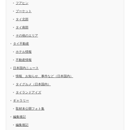
フアヒン
プーケット
タイ北部
タイ南部
その他のエリア
タイ不動産
ホテル情報
不動産情報
日本国内ニュース
情報、お知らせ、事件など（日本国内）
タイグルメ（日本国内）
タイランドアイズ
ギャラリー
取材未公開フォト集
編集後記
編集後記