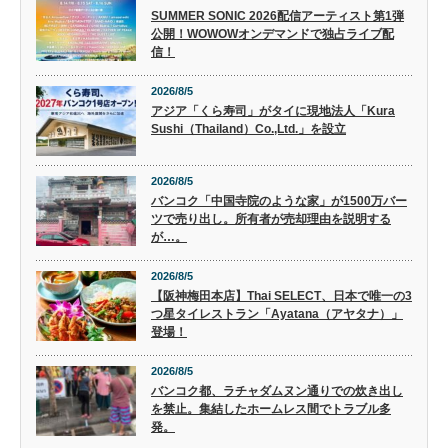
SUMMER SONIC 2026配信アーティスト第1弾
公開！WOWOWオンデマンドで独占ライブ配
信！
2026/8/5
アジア「くら寿司」がタイに現地法人「Kura
Sushi（Thailand）Co.,Ltd.」を設立
2026/8/5
バンコク「中国寺院のような家」が1500万バー
ツで売り出し。所有者が売却理由を説明する
が…。
2026/8/5
【阪神梅田本店】Thai SELECT、日本で唯一の3
つ星タイレストラン「Ayatana（アヤタナ）」
登場！
2026/8/5
バンコク都、ラチャダムヌン通りでの炊き出し
を禁止。集結したホームレス間でトラブル多
発。