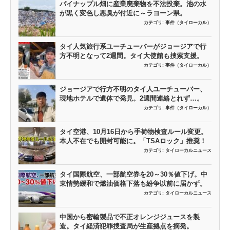
パイナップル畑に産業廃棄物を不法投棄。池の水
が黒く変色し悪臭が付近に～ラヨーン県。
カテゴリ:
事件（タイローカル）
タイ人気旅行系ユーチューバーがジョージアで行
方不明となって2週間。タイ大使館も捜索支援。
カテゴリ:
事件（タイローカル）
ジョージアで行方不明のタイ人ユーチューバー、
現地ホテルで遺体で発見。2週間連絡とれず…。
カテゴリ:
事件（タイローカル）
タイ空港、10月16日から手荷物検査ルール変更。
本人不在でも開封可能に。「TSAロック」推奨！
カテゴリ:
タイローカルニュース
タイ国際航空、一部航空券を20～30％値下げ。中
東情勢緩和で燃油価格下落も紛争以前に届かず。
カテゴリ:
タイローカルニュース
中国から密輸製品で不正オレンジジュースを製
造。タイ経済犯罪捜査局が生産拠点を摘発。