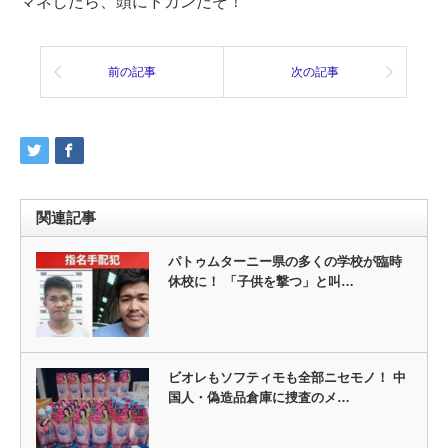
マネしたら、頭にドカンだぞ！
前の記事
次の記事
関連記事
パトゥムターニー県の多くの学校が臨時
休校に！ 「子供を撃つ」と叫…
ビオレもソフティモも全部ニセモノ！ 中
国人・偽造品倉庫に捜査のメ…