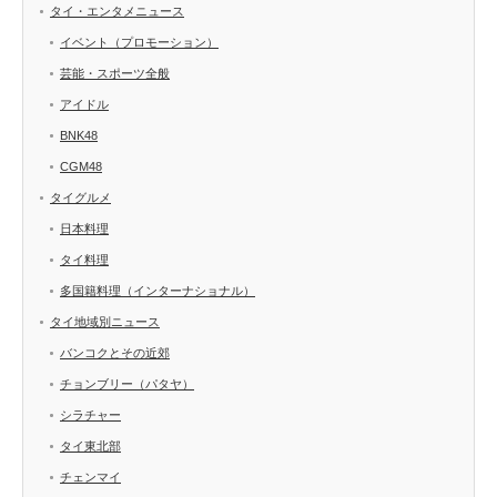
タイ・エンタメニュース
イベント（プロモーション）
芸能・スポーツ全般
アイドル
BNK48
CGM48
タイグルメ
日本料理
タイ料理
多国籍料理（インターナショナル）
タイ地域別ニュース
バンコクとその近郊
チョンブリー（パタヤ）
シラチャー
タイ東北部
チェンマイ