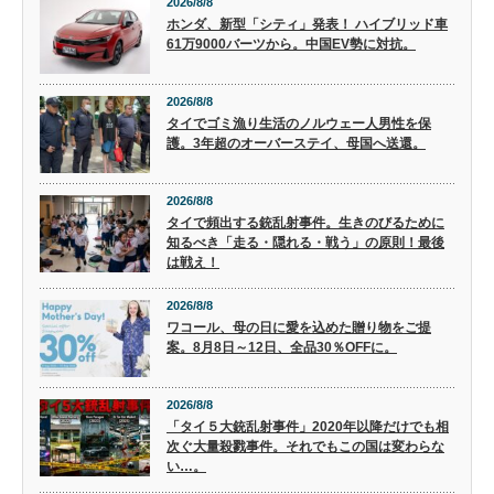
2026/8/8
ホンダ、新型「シティ」発表！ ハイブリッド車
61万9000バーツから。中国EV勢に対抗。
2026/8/8
タイでゴミ漁り生活のノルウェー人男性を保
護。3年超のオーバーステイ、母国へ送還。
2026/8/8
タイで頻出する銃乱射事件。生きのびるために
知るべき「走る・隠れる・戦う」の原則！最後
は戦え！
2026/8/8
ワコール、母の日に愛を込めた贈り物をご提
案。8月8日～12日、全品30％OFFに。
2026/8/8
「タイ５大銃乱射事件」2020年以降だけでも相
次ぐ大量殺戮事件。それでもこの国は変わらな
い…。