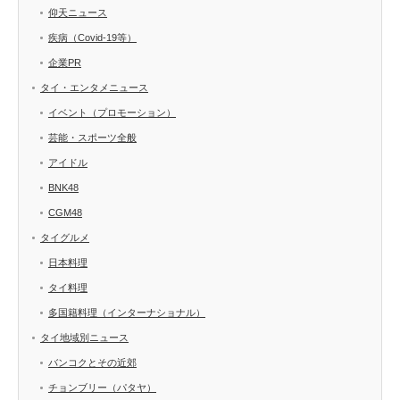
仰天ニュース
疾病（Covid-19等）
企業PR
タイ・エンタメニュース
イベント（プロモーション）
芸能・スポーツ全般
アイドル
BNK48
CGM48
タイグルメ
日本料理
タイ料理
多国籍料理（インターナショナル）
タイ地域別ニュース
バンコクとその近郊
チョンブリー（パタヤ）