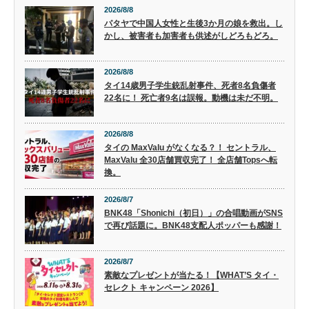
2026/8/8
パタヤで中国人女性と生後3か月の娘を救出。し
かし、被害者も加害者も供述がしどろもどろ。
2026/8/8
タイ14歳男子学生銃乱射事件、死者8名負傷者
22名に！ 死亡者9名は誤報。動機は未だ不明。
2026/8/8
タイの MaxValu がなくなる？！ セントラル、
MaxValu 全30店舗買収完了！ 全店舗Topsへ転
換。
2026/8/7
BNK48「Shonichi（初日）」の合唱動画がSNS
で再び話題に。BNK48支配人ポッパーも感謝！
2026/8/7
素敵なプレゼントが当たる！【WHAT’S タイ・
セレクト キャンペーン 2026】