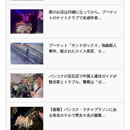
夜のお店は20歳になってから。プーケッ
トのナイトクラブで未成年者…
プーケット「サンドボックス」強姦殺人
事件。殺されたスイス高官、そ…
バンコクの宝石店で中国人違法ガイドが
観光客とトラブル。警察は「ゼ…
【速報】バンコク・ラチャプラソンにあ
る有名ホテルで男女６名が服毒…