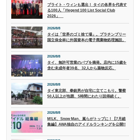
ブライト・ウィンも選出！ タイの各界を代表す
る100人「#legend 100 List Social Club
2026」
2026/8/8
タイは「世界のゴミ捨て場」。プラチンブリー
国立保全林に外国資本の電子廃棄物処理施設。
2026/8/8
タイ、無許可営業のパブを摘発。店内に15歳を
含む未成年者39名、32人から薬物反応。
2026/8/8
タイ東北部、拳銃男が自宅に立てこもり。警察
50人以上が包囲、5時間にわたり説得続く。
2026/8/8
M!LK、Snow Man、嵐らがトップに！【7月総
集編】AWA独自のアイドルランキングを公開!!