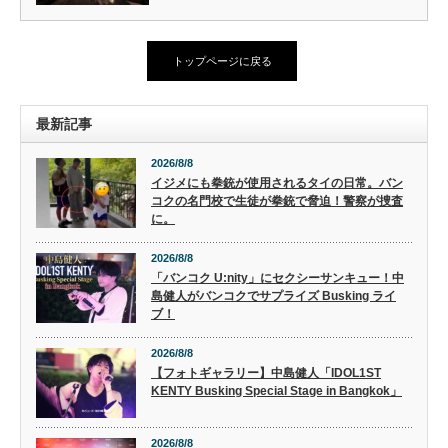
トップページに戻る
最新記事
2026/8/8
イジメにも拳銃が使用されるタイの日常。バン
コクの名門校で生徒が拳銃で脅迫！警察が捜査
に。
2026/8/8
「バンコク U:nity」にセクシーサンキュー！中
島健人がバンコクでサプライズ Busking ライ
ブ！
2026/8/8
【フォトギャラリー】中島健人「IDOL1ST
KENTY Busking Special Stage in Bangkok」
2026/8/8