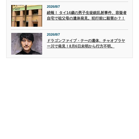
2026/8/7
続報！ タイ14歳の男子生徒銃乱射事件、容疑者
自宅で祖父母の遺体発見。犯行前に殺害か？！
2026/8/7
ドラゴンファイブ・テーの遺体、チャオプラヤ
ー川で発見！8月6日未明から行方不明。