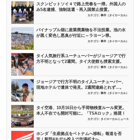
スクンビットソイ４で路上売春を一掃。外国人の
み5名逮捕、強制送還・再入国禁止措置。
カテゴリ:
事件（タイローカル）
パイナップル畑に産業廃棄物を不法投棄。池の水
が黒く変色し悪臭が付近に～ラヨーン県。
カテゴリ:
事件（タイローカル）
タイ人気旅行系ユーチューバーがジョージアで行
方不明となって2週間。タイ大使館も捜索支援。
カテゴリ:
事件（タイローカル）
ジョージアで行方不明のタイ人ユーチューバー、
現地ホテルで遺体で発見。2週間連絡とれず…。
カテゴリ:
事件（タイローカル）
タイ空港、10月16日から手荷物検査ルール変更。
本人不在でも開封可能に。「TSAロック」推奨！
カテゴリ:
タイローカルニュース
ホンダ「生産拠点をベトナムへ移転」報道を否
定！新型4モデル投入で市場拡大へ。