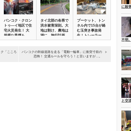
に殺
バンコク・クロン
タイ北部の各県で
プーケット、トン
トゥ―イ地区で住
洪水被害深刻。大
ネル内で15台が絡
宅火災発生！ 大
地は割け、農地は
む玉突き事故発
規模な黒煙も。
湖に。旅行計画
生！トレーラー
不明
な…
の…
ブック「こころ
バンコクの幹線道路を走る「電動一輪車」に衝突寸前の
恐怖！ 交通ルールを守ろう！と言いますが…。
と交