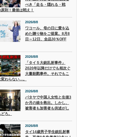
べき「走る・隠れる・戦
の原則！最後は戦え！
2026/8/8
ワコール、母の日に愛を込
めた贈り物をご提案。8月8
日～12日、全品30％OFF
2026/8/8
「タイ５大銃乱射事件」
2020年以降だけでも相次ぐ
大量殺戮事件。それでもこ
は変わらない…。
2026/8/8
パタヤで中国人女性と生後3
か月の娘を救出。しかし、
被害者も加害者も供述がし
もどろ。
2026/8/8
タイ14歳男子学生銃乱射事