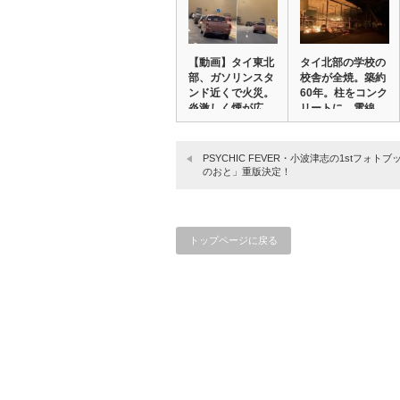
【動画】タイ東北
タイ北部の学校の
部、ガソリンスタ
校舎が全焼。築約
ンド近くで火災。
60年。柱をコンク
炎激しく煙が広
リートに、電線…
が…
PSYCHIC FEVER・小波津志の1stフォト
のおと」重版決定！
トップページに戻る