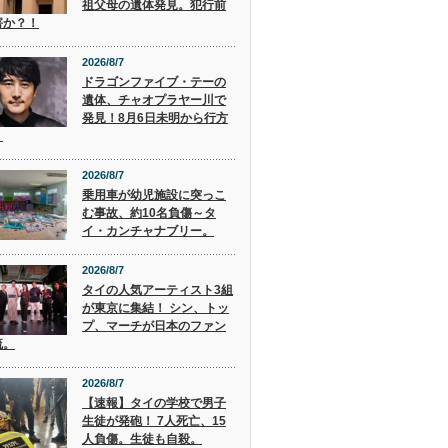
祖父母の遺体発見。犯行前
害か？！
2026/8/7
ドラゴンファイブ・テーの
遺体、チャオプラヤー川で
発見！8月6日未明から行方
。
2026/8/7
乗用車が幼児施設に突っこ
む事故、約10名負傷～タ
イ・カンチャナブリー。
2026/8/7
タイの人気アーティスト3組
が東京に集結！ シン、トッ
プ、マーチが日本のファン
流。
2026/8/7
【速報】タイの学校で男子
生徒が発砲！ 7人死亡、15
人負傷。生徒も自殺。