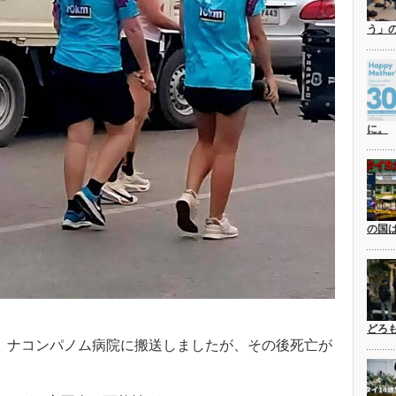
う」
に。
の国
どろ
、ナコンパノム病院に搬送しましたが、その後死亡が