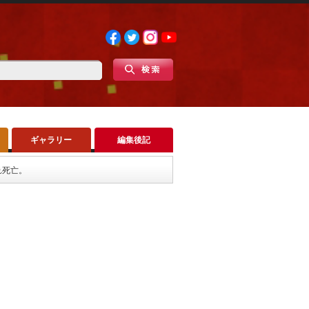
ギャラリー
編集後記
れ死亡。