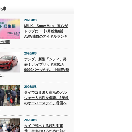
記事
2026/8/8
M!LK、Snow Man、嵐らが
トップに！【7月総集編】
AWA独自のアイドルランキ
公開!!
2026/8/8
ホンダ、新型「シティ」発
表！ ハイブリッド車61万
9000バーツから。中国EV勢
抗。
2026/8/8
タイでゴミ漁り生活のノル
ウェー人男性を保護。3年超
のオーバーステイ、母国へ
。
2026/8/8
タイで頻出する銃乱射事
件。生きのびるために知る