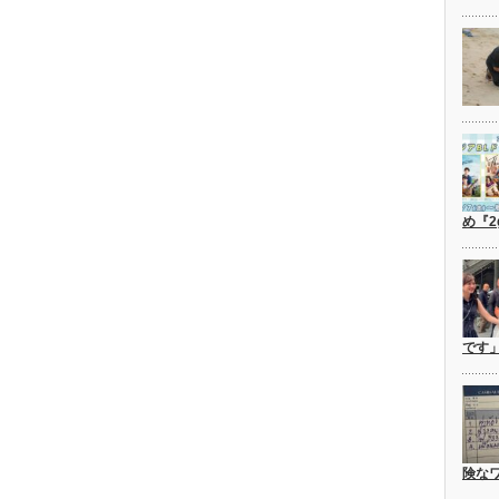
め『2
です
険な