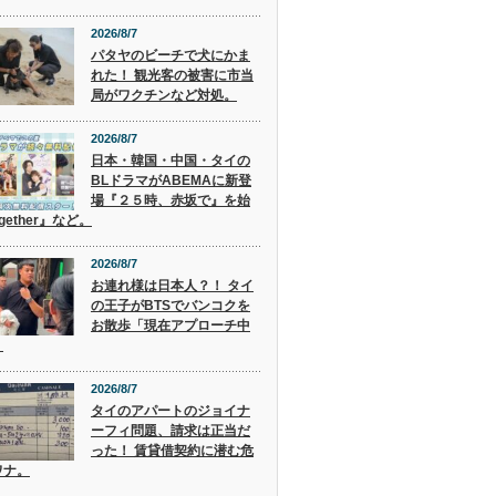
2026/8/7
パタヤのビーチで犬にかま
れた！ 観光客の被害に市当
局がワクチンなど対処。
2026/8/7
日本・韓国・中国・タイの
BLドラマがABEMAに新登
場『２５時、赤坂で』を始
gether』など。
2026/8/7
お連れ様は日本人？！ タイ
の王子がBTSでバンコクを
お散歩「現在アプローチ中
」
2026/8/7
タイのアパートのジョイナ
ーフィ問題、請求は正当だ
った！ 賃貸借契約に潜む危
ワナ。