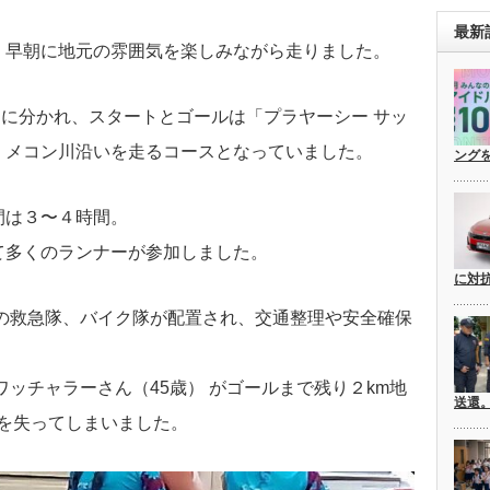
。
最新
、早朝に地元の雰囲気を楽しみながら走りました。
３部門に分かれ、スタートとゴールは「プラヤーシー サッ
、メコン川沿いを走るコースとなっていました。
ングを
間は３〜４時間。
て多くのランナーが参加しました。
に対
院の救急隊、バイク隊が配置され、交通整理や安全確保
ワッチャラーさん（45歳） がゴールまで残り２km地
送還
識を失ってしまいました。