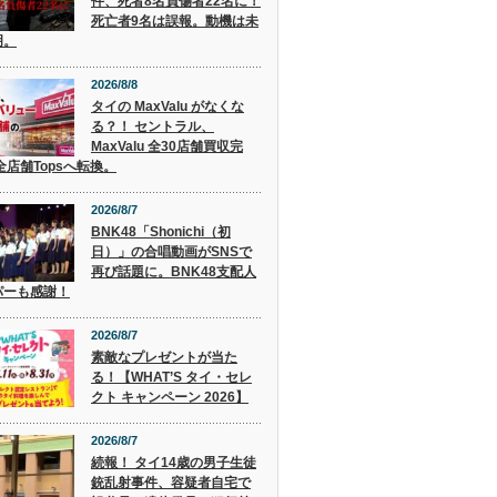
件、死者8名負傷者22名に！
死亡者9名は誤報。動機は未
明。
2026/8/8
タイの MaxValu がなくな
る？！ セントラル、
MaxValu 全30店舗買収完
全店舗Topsへ転換。
2026/8/7
BNK48「Shonichi（初
日）」の合唱動画がSNSで
再び話題に。BNK48支配人
パーも感謝！
2026/8/7
素敵なプレゼントが当た
る！【WHAT’S タイ・セレ
クト キャンペーン 2026】
2026/8/7
続報！ タイ14歳の男子生徒
銃乱射事件、容疑者自宅で