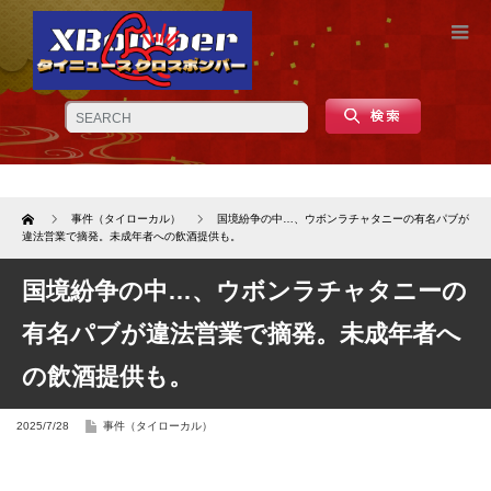
Home
事件（タイローカル）
国境紛争の中…、ウボンラチャタニーの有名パブが
違法営業で摘発。未成年者への飲酒提供も。
国境紛争の中…、ウボンラチャタニーの
有名パブが違法営業で摘発。未成年者へ
の飲酒提供も。
2025/7/28
事件（タイローカル）