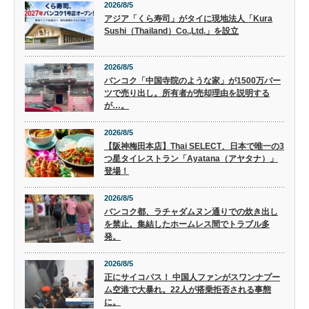
2026/8/5
アジア「くら寿司」がタイに現地法人「Kura
Sushi（Thailand）Co.,Ltd.」を設立
2026/8/5
バンコク「中国寺院のような家」が1500万バー
ツで売り出し。所有者が売却理由を説明する
が…。
2026/8/5
【阪神梅田本店】Thai SELECT、日本で唯一の3
つ星タイレストラン「Ayatana（アヤタナ）」
登場！
2026/8/5
バンコク都、ラチャダムヌン通りでの炊き出し
を禁止。集結したホームレス間でトラブル多
発。
2026/8/5
正にサイコパス！ 中国人ファンがスワンナプー
ム空港で大暴れ。22人が搭乗拒否される事態
に。