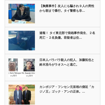
【胸糞事件】友人にも騙され９人の男性
から朝まで暴行。タイ警察も非…
速報！ タイ東北部で発砲事件発生、２名
死亡・２名負傷。容疑者は住…
日本人バラバラ殺人の犯人、加藤拓也と
鈴木浩斗がラオスへと逃亡。
カンボジア・フンセン元首相の側近「カ
ジノ王」ゴック・アンの正体。…