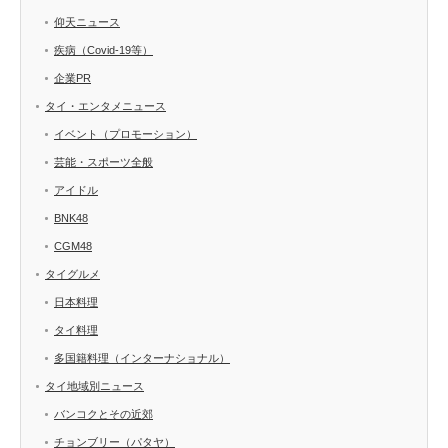
仰天ニュース
疾病（Covid-19等）
企業PR
タイ・エンタメニュース
イベント（プロモーション）
芸能・スポーツ全般
アイドル
BNK48
CGM48
タイグルメ
日本料理
タイ料理
多国籍料理（インターナショナル）
タイ地域別ニュース
バンコクとその近郊
チョンブリー（パタヤ）