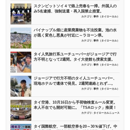
スクンビットソイ４で路上売春を一掃。外国人の
み5名逮捕、強制送還・再入国禁止措置。
カテゴリ:
事件（タイローカル）
パイナップル畑に産業廃棄物を不法投棄。池の水
が黒く変色し悪臭が付近に～ラヨーン県。
カテゴリ:
事件（タイローカル）
タイ人気旅行系ユーチューバーがジョージアで行
方不明となって2週間。タイ大使館も捜索支援。
カテゴリ:
事件（タイローカル）
ジョージアで行方不明のタイ人ユーチューバー、
現地ホテルで遺体で発見。2週間連絡とれず…。
カテゴリ:
事件（タイローカル）
タイ空港、10月16日から手荷物検査ルール変更。
本人不在でも開封可能に。「TSAロック」推奨！
カテゴリ:
タイローカルニュース
タイ国際航空、一部航空券を20～30％値下げ。中