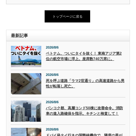
トップページに戻る
最新記事
2026/8/6
ベトナム、ついにタイを抜く！ 東南アジア第2
位の航空市場に浮上。座席数740万席に。
2026/8/6
死を呼ぶ道路「ラマ2世通り」の高速道路から男
性が転落し死亡。
2026/8/6
バンコク都、高層コンド50棟に改善命令。消防
車の進入路確保を指示。キチンと検査して！
2026/8/6
ドバイ発タイ行きの国際線機内で、隣席の男が