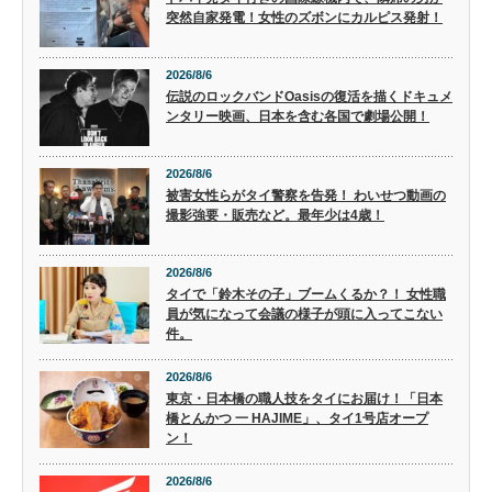
突然自家発電！女性のズボンにカルピス発射！
2026/8/6
伝説のロックバンドOasisの復活を描くドキュメ
ンタリー映画、日本を含む各国で劇場公開！
2026/8/6
被害女性らがタイ警察を告発！ わいせつ動画の
撮影強要・販売など。最年少は4歳！
2026/8/6
タイで「鈴木その子」ブームくるか？！ 女性職
員が気になって会議の様子が頭に入ってこない
件。
2026/8/6
東京・日本橋の職人技をタイにお届け！「日本
橋とんかつ 一 HAJIME」、タイ1号店オープ
ン！
2026/8/6