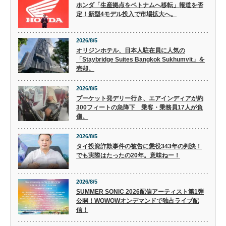
ホンダ「生産拠点をベトナムへ移転」報道を否
定！新型4モデル投入で市場拡大へ。
2026/8/5
オリジンホテル、日本人駐在員に人気の
「Staybridge Suites Bangkok Sukhumvit」を
売却。
2026/8/5
プーケット発デリー行き、エアインディアが約
300フィートの急降下 乗客・乗務員17人が負
傷。
2026/8/5
タイ投資詐欺事件の被告に懲役343年の判決！
でも実際はたったの20年。意味ねー！
2026/8/5
SUMMER SONIC 2026配信アーティスト第1弾
公開！WOWOWオンデマンドで独占ライブ配
信！