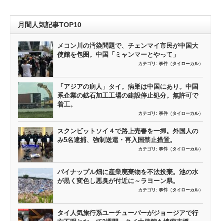
月間人気記事TOP10
メコン川の汚染問題で、チェンマイ市民が中国大
使館を包囲。中国「ミャンマーとやって」
カテゴリ:
事件（タイローカル）
「アジアの病人」タイ。病巣は中国にあり。中国
系企業の鉱石加工工場の建設停止処分。無許可で
着工。
カテゴリ:
事件（タイローカル）
スクンビットソイ４で路上売春を一掃。外国人の
み5名逮捕、強制送還・再入国禁止措置。
カテゴリ:
事件（タイローカル）
パイナップル畑に産業廃棄物を不法投棄。池の水
が黒く変色し悪臭が付近に～ラヨーン県。
カテゴリ:
事件（タイローカル）
タイ人気旅行系ユーチューバーがジョージアで行