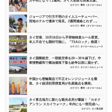
方不明となって2週間。タイ大使館も捜索支援。
カテゴリ:
事件（タイローカル）
ジョージアで行方不明のタイ人ユーチューバー、
現地ホテルで遺体で発見。2週間連絡とれず…。
カテゴリ:
事件（タイローカル）
タイ空港、10月16日から手荷物検査ルール変更。
本人不在でも開封可能に。「TSAロック」推奨！
カテゴリ:
タイローカルニュース
タイ国際航空、一部航空券を20～30％値下げ。中
東情勢緩和で燃油価格下落も紛争以前に届かず。
カテゴリ:
タイローカルニュース
中国から密輸製品で不正オレンジジュースを製
造。タイ経済犯罪捜査局が生産拠点を摘発。
カテゴリ:
事件（タイローカル）
タイ東北地方に新たな観光名所が爆誕！「カオク
アンラン スカイウォーク」年内にも一部完成へ。
カテゴリ:
タイ東北部