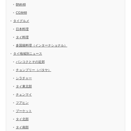
BNK48
CGM48
タイグルメ
日本料理
タイ料理
多国籍料理（インターナショナル）
タイ地域別ニュース
バンコクとその近郊
チョンブリー（パタヤ）
シラチャー
タイ東北部
チェンマイ
フアヒン
プーケット
タイ北部
タイ南部