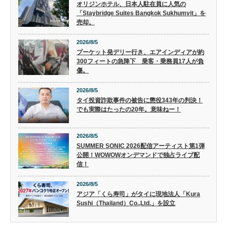
オリジンホテル、日本人駐在員に人気の
「Staybridge Suites Bangkok Sukhumvit」を
売却。
2026/8/5
プーケット発デリー行き、エアインディアが約
300フィートの急降下 乗客・乗務員17人が負
傷。
2026/8/5
タイ投資詐欺事件の被告に懲役343年の判決！
でも実際はたったの20年。意味ねー！
2026/8/5
SUMMER SONIC 2026配信アーティスト第1弾
公開！WOWOWオンデマンドで独占ライブ配
信！
2026/8/5
アジア「くら寿司」がタイに現地法人「Kura
Sushi（Thailand）Co.,Ltd.」を設立