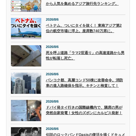
から人気を集めるアジア旅行先ランキング。
2026/8/6
ベトナム、ついにタイを抜く！ 東南アジア第2
位の航空市場に浮上。座席数740万席に。
2026/8/6
死を呼ぶ道路「ラマ2世通り」の高速道路から男
性が転落し死亡。
2026/8/6
バンコク都、高層コンド50棟に改善命令。消防
車の進入路確保を指示。キチンと検査して！
2026/8/6
ドバイ発タイ行きの国際線機内で、隣席の男が
突然自家発電！女性のズボンにカルピス発射！
2026/8/6
伝説のロックバンドOasisの復活を描くドキュメ