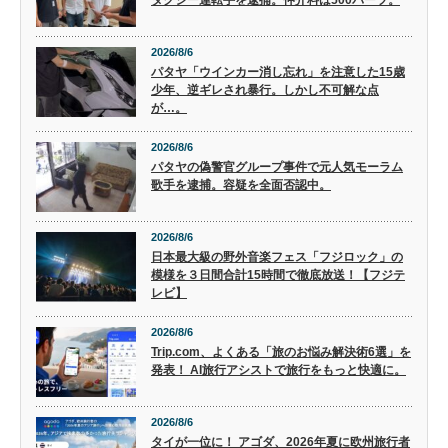
タクシー運転手を逮捕。仲介料は500バーツ。
2026/8/6
パタヤ「ウインカー消し忘れ」を注意した15歳
少年、逆ギレされ暴行。しかし不可解な点
が…。
2026/8/6
パタヤの偽警官グループ事件で元人気モーラム
歌手を逮捕。容疑を全面否認中。
2026/8/6
日本最大級の野外音楽フェス「フジロック」の
模様を３日間合計15時間で徹底放送！【フジテ
レビ】
2026/8/6
Trip.com、よくある「旅のお悩み解決術6選」を
発表！ AI旅行アシストで旅行をもっと快適に。
2026/8/6
タイが一位に！ アゴダ、2026年夏に欧州旅行者