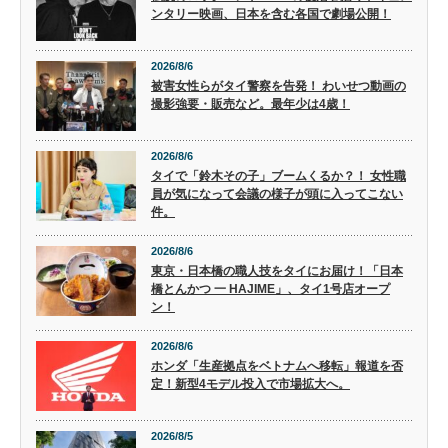
ンタリー映画、日本を含む各国で劇場公開！
2026/8/6
被害女性らがタイ警察を告発！ わいせつ動画の
撮影強要・販売など。最年少は4歳！
2026/8/6
タイで「鈴木その子」ブームくるか？！ 女性職
員が気になって会議の様子が頭に入ってこない
件。
2026/8/6
東京・日本橋の職人技をタイにお届け！「日本
橋とんかつ 一 HAJIME」、タイ1号店オープ
ン！
2026/8/6
ホンダ「生産拠点をベトナムへ移転」報道を否
定！新型4モデル投入で市場拡大へ。
2026/8/5