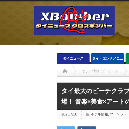
タイニュース
タイ・エンタメニュ
ース
ホテル情報
,
プーケット
タイ最大のビーチクラブ
場！ 音楽×美食×アート
2025/7/16
ホテル情報
,
プーケット