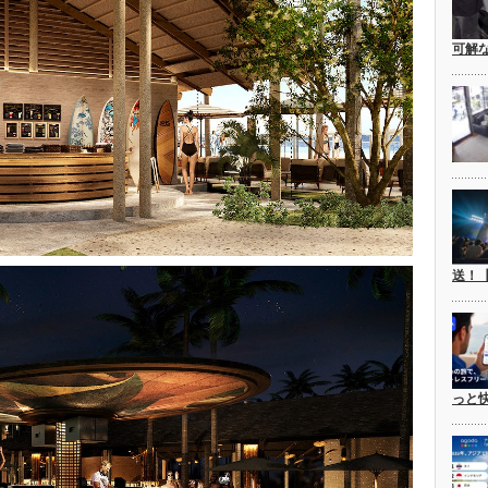
可解
送！
っと