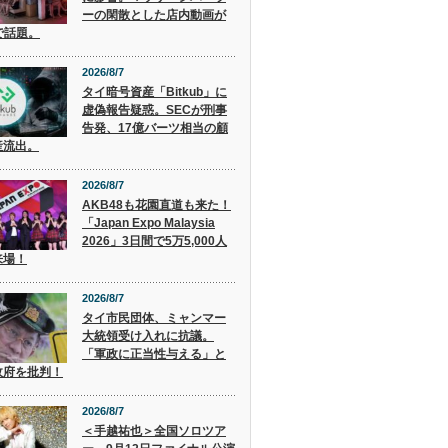
ーの閑散とした店内動画が
で話題。
2026/8/7
タイ暗号資産「Bitkub」に
虚偽報告疑惑。SECが刑事
告発、17億バーツ相当の顧
産流出。
2026/8/7
AKB48も花園直道も来た！
「Japan Expo Malaysia
2026」3日間で5万5,000人
来場！
2026/8/7
タイ市民団体、ミャンマー
大統領受け入れに抗議。
「軍政に正当性与える」と
政府を批判！
2026/8/7
＜手越祐也＞全国ソロツア