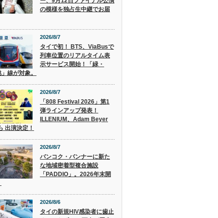
ー、9月12日ファイナル公演
の模様を独占生中継でお届
2026/8/7
タイで初！ BTS、ViaBusで
列車位置のリアルタイム表
示サービス開始！「緑・
桃」線が対象。
2026/8/7
「808 Festival 2026」第1
弾ラインアップ発表！
ILLENIUM、Adam Beyer
 ら 出演決定！
2026/8/7
バンコク・バンナーに新た
な地域密着型複合施設
「PADDIO」。2026年末開
。
2026/8/6
タイの新規HIV感染者に歯止