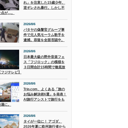
れ」を注意した15歳少年、
逆ギレされ暴行。しかし不
な点が…。
2026/8/6
パタヤの偽警官グループ事
件で元人気モーラム歌手を
逮捕。容疑を全面否認中。
2026/8/6
日本最大級の野外音楽フェ
ス「フジロック」の模様を
３日間合計15時間で徹底放
【フジテレビ】
2026/8/6
Trip.com、よくある「旅の
お悩み解決術6選」を発表！
AI旅行アシストで旅行をも
快適に。
2026/8/6
タイが一位に！ アゴダ、
2026年夏に欧州旅行者から