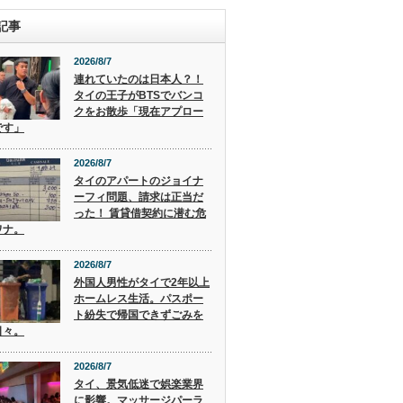
記事
2026/8/7
連れていたのは日本人？！
タイの王子がBTSでバンコ
クをお散歩「現在アプロー
です」
2026/8/7
タイのアパートのジョイナ
ーフィ問題、請求は正当だ
った！ 賃貸借契約に潜む危
ワナ。
2026/8/7
外国人男性がタイで2年以上
ホームレス生活。パスポー
ト紛失で帰国できずごみを
日々。
2026/8/7
タイ、景気低迷で娯楽業界
に影響。マッサージパーラ