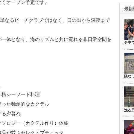
なくオープン予定です。
最新
、単なるビーチクラブではなく、日の出から深夜まで
が一体となり、海のリズムと共に流れる非日常空間を
チ中
険な
え
本格シーフード料理
使った独創的なカクテル
漁る
がる夕暮れ
クソロジー（カクテル作り）体験
作品が並ぶセレクトブティック