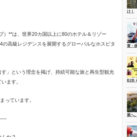
け！
ループ）**は、世界20カ国以上に80のホテル＆リゾー
14の高級レジデンスを展開するグローバルなホスピタ
黄・
出す」という理念を掲げ、持続可能な旅と再生型観光
B2B
ています。
始まっています。
業へ
――
せんか？