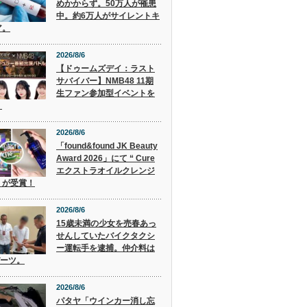
めかからず。50万人が罹患
中。約6万人がサイレントキ
ア。
2026/8/6
【ドゥームズデイ：ラスト
サバイバー】NMB48 11期
生ファン参加型イベントを
！
2026/8/6
「found&found JK Beauty
Award 2026」にて “ Cure
エクストラオイルクレンジ
” が受賞！
2026/8/6
15歳未満の少女を売春あっ
せんしていたバイクタクシ
ー運転手を逮捕。仲介料は
バーツ。
2026/8/6
パタヤ「ウインカー消し忘