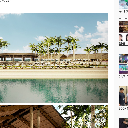
ャリ
開催
ング 
500