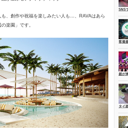
SNS
も、創作や祝福を楽しみたい人も…、RAVAはあら
辺の楽園」です。
客資
超が
タイ