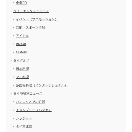
企業PR
タイ・エンタメニュース
イベント（プロモーション）
芸能・スポーツ全般
アイドル
BNK48
CGM48
タイグルメ
日本料理
タイ料理
多国籍料理（インターナショナル）
タイ地域別ニュース
バンコクとその近郊
チョンブリー（パタヤ）
シラチャー
タイ東北部