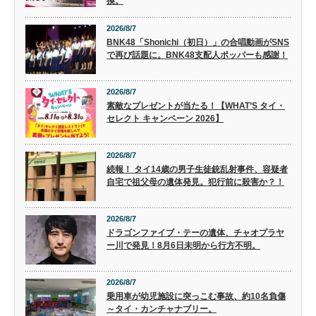
換。
2026/8/7
BNK48「Shonichi（初日）」の合唱動画がSNS
で再び話題に。BNK48支配人ポッパーも感謝！
2026/8/7
素敵なプレゼントが当たる！【WHAT’S タイ・
セレクト キャンペーン 2026】
2026/8/7
続報！ タイ14歳の男子生徒銃乱射事件、容疑者
自宅で祖父母の遺体発見。犯行前に殺害か？！
2026/8/7
ドラゴンファイブ・テーの遺体、チャオプラヤ
ー川で発見！8月6日未明から行方不明。
2026/8/7
乗用車が幼児施設に突っこむ事故、約10名負傷
～タイ・カンチャナブリー。