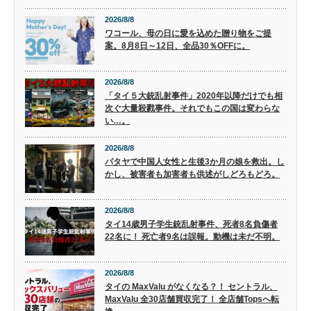
2026/8/8
ワコール、母の日に愛を込めた贈り物をご提
案。8月8日～12日、全品30％OFFに。
2026/8/8
「タイ５大銃乱射事件」2020年以降だけでも相
次ぐ大量殺戮事件。それでもこの国は変わらな
い…。
2026/8/8
パタヤで中国人女性と生後3か月の娘を救出。し
かし、被害者も加害者も供述がしどろもどろ。
2026/8/8
タイ14歳男子学生銃乱射事件、死者8名負傷者
22名に！ 死亡者9名は誤報。動機は未だ不明。
2026/8/8
タイの MaxValu がなくなる？！ セントラル、
MaxValu 全30店舗買収完了！ 全店舗Topsへ転