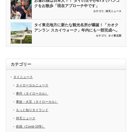
お連れ様は日本人？！ タイの王子がBTSでバンコ
クをお散歩「現在アプローチ中です」
カテゴリ:
仰天ニュース
タイ東北地方に新たな観光名所が爆誕！「カオク
アンラン スカイウォーク」年内にも一部完成へ。
カテゴリ:
タイ東北部
カテゴリー
タイニュース
タイローカルニュース
事件（タイローカル）
事故・火災（タイローカル）
もっと知りタイランド
仰天ニュース
疾病（Covid-19等）