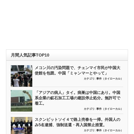
月間人気記事TOP10
メコン川の汚染問題で、チェンマイ市民が中国大
使館を包囲。中国「ミャンマーとやって」
カテゴリ:
事件（タイローカル）
「アジアの病人」タイ。病巣は中国にあり。中国
系企業の鉱石加工工場の建設停止処分。無許可で
着工。
カテゴリ:
事件（タイローカル）
スクンビットソイ４で路上売春を一掃。外国人の
み5名逮捕、強制送還・再入国禁止措置。
カテゴリ:
事件（タイローカル）