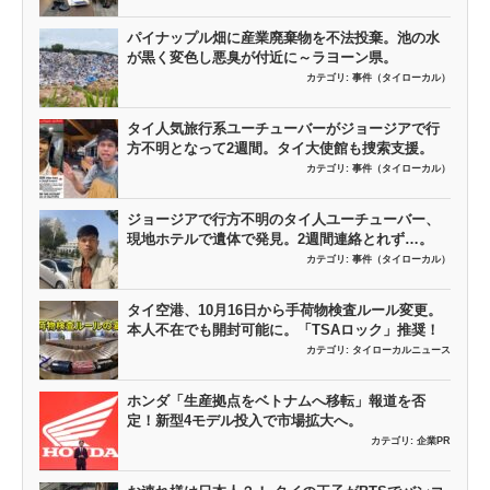
パイナップル畑に産業廃棄物を不法投棄。池の水
が黒く変色し悪臭が付近に～ラヨーン県。
カテゴリ:
事件（タイローカル）
タイ人気旅行系ユーチューバーがジョージアで行
方不明となって2週間。タイ大使館も捜索支援。
カテゴリ:
事件（タイローカル）
ジョージアで行方不明のタイ人ユーチューバー、
現地ホテルで遺体で発見。2週間連絡とれず…。
カテゴリ:
事件（タイローカル）
タイ空港、10月16日から手荷物検査ルール変更。
本人不在でも開封可能に。「TSAロック」推奨！
カテゴリ:
タイローカルニュース
ホンダ「生産拠点をベトナムへ移転」報道を否
定！新型4モデル投入で市場拡大へ。
カテゴリ:
企業PR