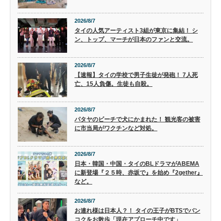
2026/8/7
タイの人気アーティスト3組が東京に集結！ シ
ン、トップ、マーチが日本のファンと交流。
2026/8/7
【速報】タイの学校で男子生徒が発砲！ 7人死
亡、15人負傷。生徒も自殺。
2026/8/7
パタヤのビーチで犬にかまれた！ 観光客の被害
に市当局がワクチンなど対処。
2026/8/7
日本・韓国・中国・タイのBLドラマがABEMA
に新登場『２５時、赤坂で』を始め『2gether』
など。
2026/8/7
お連れ様は日本人？！ タイの王子がBTSでバン
コクをお散歩「現在アプローチ中です」