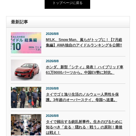
トップページに戻る
最新記事
2026/8/8
M!LK、Snow Man、嵐らがトップに！【7月総
集編】AWA独自のアイドルランキングを公開!!
2026/8/8
ホンダ、新型「シティ」発表！ ハイブリッド車
61万9000バーツから。中国EV勢に対抗。
2026/8/8
タイでゴミ漁り生活のノルウェー人男性を保
護。3年超のオーバーステイ、母国へ送還。
2026/8/8
タイで頻出する銃乱射事件。生きのびるために
知るべき「走る・隠れる・戦う」の原則！最後
は戦え！