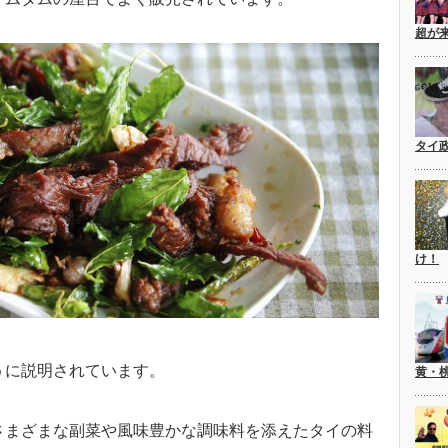
超が
タイ
け！
うに説明されています。
黄・
さまざまな副菜や風味豊かな調味料を添えたタイの料