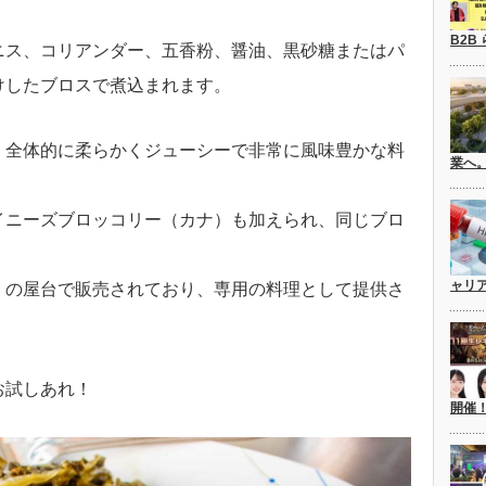
B2B
ニス、コリアンダー、五香粉、醤油、黒砂糖またはパ
けしたブロスで煮込まれます。
、全体的に柔らかくジューシーで非常に風味豊かな料
業へ
イニーズブロッコリー（カナ）も加えられ、同じブロ
ャリ
くの屋台で販売されており、専用の料理として提供さ
お試しあれ！
開催