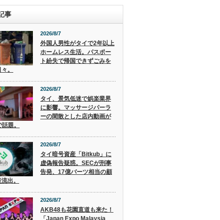
記事
2026/8/7
外国人男性がタイで2年以上
ホームレス生活。パスポー
ト紛失で帰国できずごみを
日々。
2026/8/7
タイ、景気低迷で娯楽業界
に影響。マッサージパーラ
ーの閑散とした店内動画が
で話題。
2026/8/7
タイ暗号資産「Bitkub」に
虚偽報告疑惑。SECが刑事
告発、17億バーツ相当の顧
産流出。
2026/8/7
AKB48も花園直道も来た！
「Japan Expo Malaysia