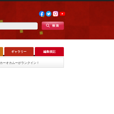
ギャラリー
編集後記
オとカーオカムーがランクイン！