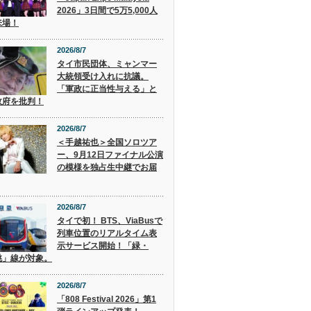
2026」3日間で5万5,000人
来場！
2026/8/7
タイ市民団体、ミャンマー
大統領受け入れに抗議。
「軍政に正当性与える」と
政府を批判！
2026/8/7
＜手越祐也＞全国ソロツア
ー、9月12日ファイナル公演
の模様を独占生中継でお届
2026/8/7
タイで初！ BTS、ViaBusで
列車位置のリアルタイム表
示サービス開始！「緑・
桃」線が対象。
2026/8/7
「808 Festival 2026」第1