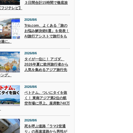
３日間合計15時間で徹底放
【フジテレビ】
2026/8/6
Trip.com、よくある「旅の
お悩み解決術6選」を発表！
AI旅行アシストで旅行をも
快適に。
2026/8/6
タイが一位に！ アゴダ、
2026年夏に欧州旅行者から
人気を集めるアジア旅行先
キング。
2026/8/6
ベトナム、ついにタイを抜
く！ 東南アジア第2位の航
空市場に浮上。座席数740万
。
2026/8/6
死を呼ぶ道路「ラマ2世通
り」の高速道路から男性が