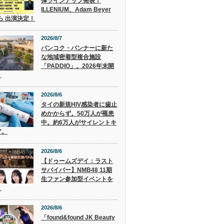
弾ラインアップ発表！
ILLENIUM、Adam Beyer
 ら 出演決定！
2026/8/7
バンコク・バンナーに新た
な地域密着型複合施設
「PADDIO」。2026年末開
。
2026/8/6
タイの新規HIV感染者に歯止
めかからず。50万人が罹患
中。約6万人がサイレントキ
ア。
2026/8/6
【ドゥームズデイ：ラスト
サバイバー】NMB48 11期
生ファン参加型イベントを
！
2026/8/6
「found&found JK Beauty