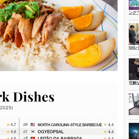
ング 
500
可解