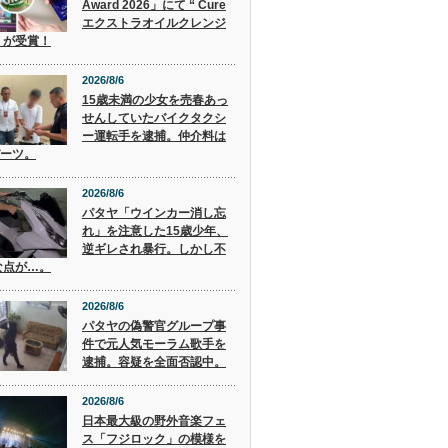
Award 2026」にて “ Cure
エクストラオイルクレンジ
” が受賞！
2026/8/6
15歳未満の少女を売春あっ
せんしていたバイクタクシ
ー運転手を逮捕。仲介料は
バーツ。
2026/8/6
パタヤ「ウインカー消し忘
れ」を注意した15歳少年、
逆ギレされ暴行。しかし不
な点が…。
2026/8/6
パタヤの偽警官グループ事
件で元人気モーラム歌手を
逮捕。容疑を全面否認中。
2026/8/6
日本最大級の野外音楽フェ
ス「フジロック」の模様を