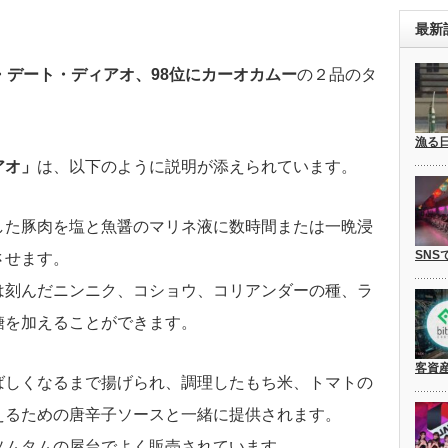
最新
・デート・ディアオ、98位にカーオカムー
の２品のタ
漁る
アオ」
は、以下のように説明が添えられています。
した豚肉を塩と魚醤のマリネ液に数時間または一晩浸
SNS
させます。
は刻んだニンニク、コショウ、コリアンダーの種、ラ
糖を加えることができます。
客資
ばしくなるまで揚げられ、調理したもち米、トマトの
えるための唐辛子ソースと一緒に提供されます。
ソムタムの屋台でよく販売されています。