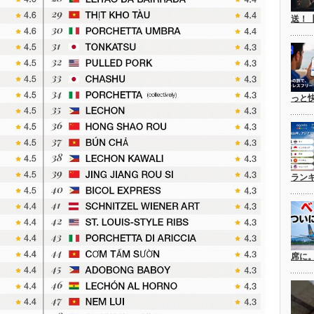
送！
っと
ラン
席に