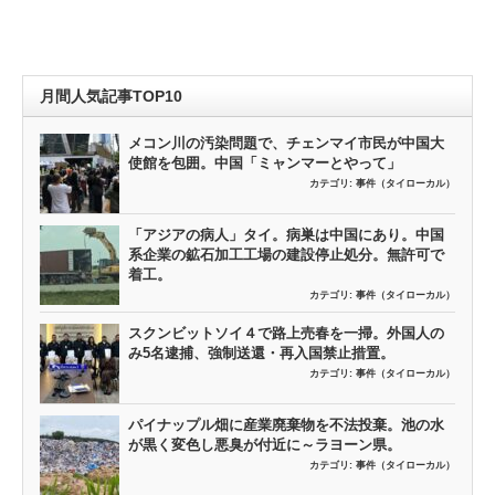
月間人気記事TOP10
メコン川の汚染問題で、チェンマイ市民が中国大
使館を包囲。中国「ミャンマーとやって」
カテゴリ:
事件（タイローカル）
「アジアの病人」タイ。病巣は中国にあり。中国
系企業の鉱石加工工場の建設停止処分。無許可で
着工。
カテゴリ:
事件（タイローカル）
スクンビットソイ４で路上売春を一掃。外国人の
み5名逮捕、強制送還・再入国禁止措置。
カテゴリ:
事件（タイローカル）
パイナップル畑に産業廃棄物を不法投棄。池の水
が黒く変色し悪臭が付近に～ラヨーン県。
カテゴリ:
事件（タイローカル）