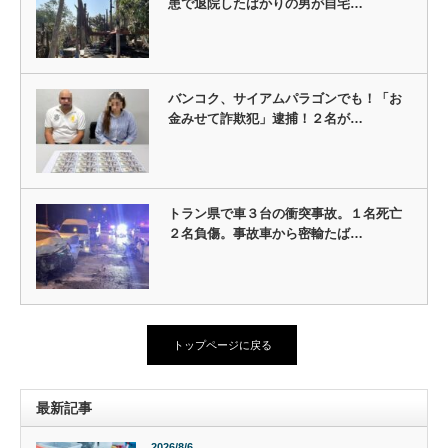
患で退院したばかりの男が自宅…
バンコク、サイアムパラゴンでも！「お
金みせて詐欺犯」逮捕！２名が…
トラン県で車３台の衝突事故。１名死亡
２名負傷。事故車から密輸たば…
トップページに戻る
最新記事
2026/8/6