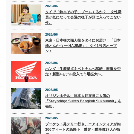
2026/8/6
タイで「鈴木その子」ブームくるか？！ 女性職
員が気になって会議の様子が頭に入ってこない
件。
2026/8/6
東京・日本橋の職人技をタイにお届け！「日本
橋とんかつ 一 HAJIME」、タイ1号店オープ
ン！
2026/8/6
ホンダ「生産拠点をベトナムへ移転」報道を否
定！新型4モデル投入で市場拡大へ。
2026/8/5
オリジンホテル、日本人駐在員に人気の
「Staybridge Suites Bangkok Sukhumvit」を
売却。
2026/8/5
プーケット発デリー行き、エアインディアが約
300フィートの急降下 乗客・乗務員17人が負