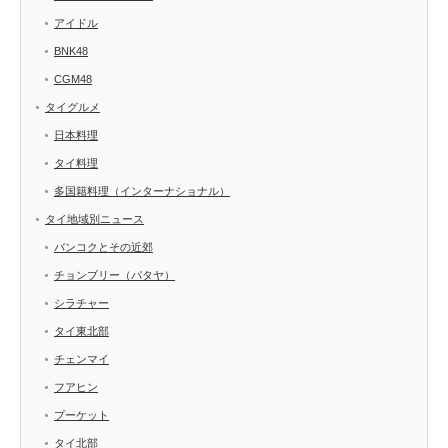
アイドル
BNK48
CGM48
タイグルメ
日本料理
タイ料理
多国籍料理（インターナショナル）
タイ地域別ニュース
バンコクとその近郊
チョンブリー（パタヤ）
シラチャー
タイ東北部
チェンマイ
フアヒン
プーケット
タイ北部