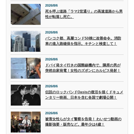
2026/8/6
死を呼ぶ道路「ラマ2世通り」の高速道路から男
性が転落し死亡。
2026/8/6
バンコク都、高層コンド50棟に改善命令。消防
車の進入路確保を指示。キチンと検査して！
2026/8/6
ドバイ発タイ行きの国際線機内で、隣席の男が
突然自家発電！女性のズボンにカルピス発射！
2026/8/6
伝説のロックバンドOasisの復活を描くドキュメ
ンタリー映画、日本を含む各国で劇場公開！
2026/8/6
被害女性らがタイ警察を告発！ わいせつ動画の
撮影強要・販売など。最年少は4歳！