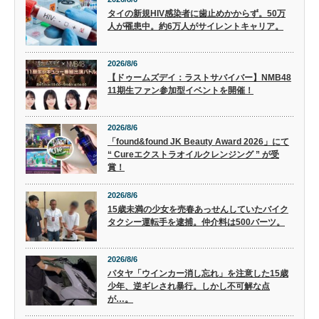
タイの新規HIV感染者に歯止めかからず。50万
人が罹患中。約6万人がサイレントキャリア。
2026/8/6
【ドゥームズデイ：ラストサバイバー】NMB48
11期生ファン参加型イベントを開催！
2026/8/6
「found&found JK Beauty Award 2026」にて
“ Cureエクストラオイルクレンジング ” が受
賞！
2026/8/6
15歳未満の少女を売春あっせんしていたバイク
タクシー運転手を逮捕。仲介料は500バーツ。
2026/8/6
パタヤ「ウインカー消し忘れ」を注意した15歳
少年、逆ギレされ暴行。しかし不可解な点
が…。