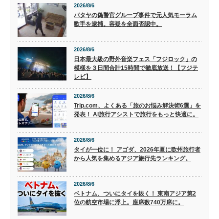
2026/8/6
パタヤの偽警官グループ事件で元人気モーラム
歌手を逮捕。容疑を全面否認中。
2026/8/6
日本最大級の野外音楽フェス「フジロック」の
模様を３日間合計15時間で徹底放送！【フジテ
レビ】
2026/8/6
Trip.com、よくある「旅のお悩み解決術6選」を
発表！ AI旅行アシストで旅行をもっと快適に。
2026/8/6
タイが一位に！ アゴダ、2026年夏に欧州旅行者
から人気を集めるアジア旅行先ランキング。
2026/8/6
ベトナム、ついにタイを抜く！ 東南アジア第2
位の航空市場に浮上。座席数740万席に。