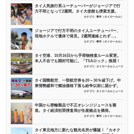
タイ人気旅行系ユーチューバーがジョージアで行
方不明となって2週間。タイ大使館も捜索支援。
カテゴリ:
事件（タイローカル）
ジョージアで行方不明のタイ人ユーチューバー、
現地ホテルで遺体で発見。2週間連絡とれず…。
カテゴリ:
事件（タイローカル）
タイ空港、10月16日から手荷物検査ルール変更。
本人不在でも開封可能に。「TSAロック」推奨！
カテゴリ:
タイローカルニュース
タイ国際航空、一部航空券を20～30％値下げ。中
東情勢緩和で燃油価格下落も紛争以前に届かず。
カテゴリ:
タイローカルニュース
中国から密輸製品で不正オレンジジュースを製
造。タイ経済犯罪捜査局が生産拠点を摘発。
カテゴリ:
事件（タイローカル）
タイ東北地方に新たな観光名所が爆誕！「カオク