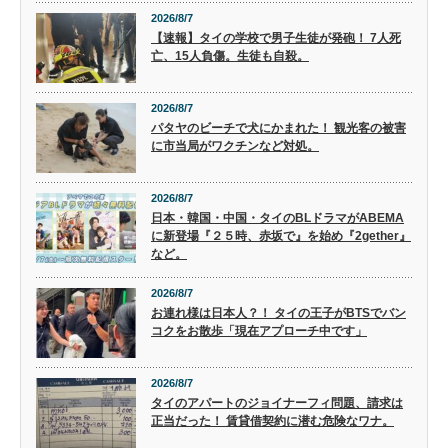
2026/8/7
【速報】タイの学校で男子生徒が発砲！ 7人死
亡、15人負傷。生徒も自殺。
2026/8/7
パタヤのビーチで犬にかまれた！ 観光客の被害
に市当局がワクチンなど対処。
2026/8/7
日本・韓国・中国・タイのBLドラマがABEMA
に新登場『２５時、赤坂で』を始め『2gether』
など。
2026/8/7
お連れ様は日本人？！ タイの王子がBTSでバン
コクをお散歩「現在アプローチ中です」
2026/8/7
タイのアパートのジョイナーフィ問題、請求は
正当だった！ 賃貸借契約に潜む危険なワナ。