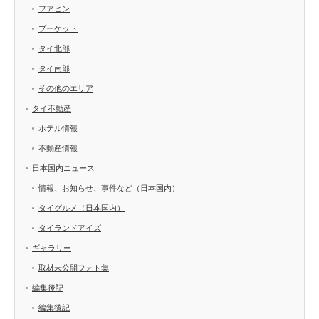
フアヒン
プーケット
タイ北部
タイ南部
その他のエリア
タイ不動産
ホテル情報
不動産情報
日本国内ニュース
情報、お知らせ、事件など（日本国内）
タイグルメ（日本国内）
タイランドアイズ
ギャラリー
取材未公開フォト集
編集後記
編集後記