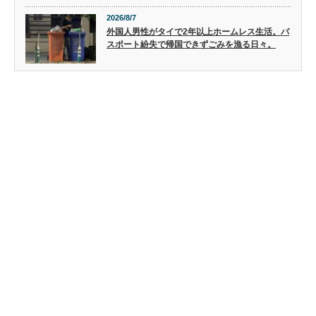
2026/8/7
外国人男性がタイで2年以上ホームレス生活。パ
スポート紛失で帰国できずごみを漁る日々。