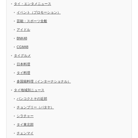
タイ・エンタメニュース
イベント（プロモーション）
芸能・スポーツ全般
アイドル
BNK48
CGM48
タイグルメ
日本料理
タイ料理
多国籍料理（インターナショナル）
タイ地域別ニュース
バンコクとその近郊
チョンブリー（パタヤ）
シラチャー
タイ東北部
チェンマイ