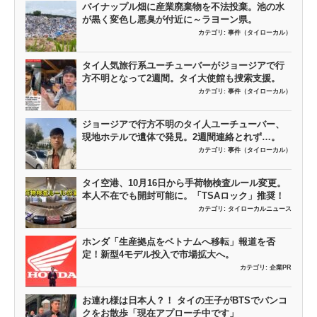
パイナップル畑に産業廃棄物を不法投棄。池の水
が黒く変色し悪臭が付近に～ラヨーン県。
カテゴリ:
事件（タイローカル）
タイ人気旅行系ユーチューバーがジョージアで行
方不明となって2週間。タイ大使館も捜索支援。
カテゴリ:
事件（タイローカル）
ジョージアで行方不明のタイ人ユーチューバー、
現地ホテルで遺体で発見。2週間連絡とれず…。
カテゴリ:
事件（タイローカル）
タイ空港、10月16日から手荷物検査ルール変更。
本人不在でも開封可能に。「TSAロック」推奨！
カテゴリ:
タイローカルニュース
ホンダ「生産拠点をベトナムへ移転」報道を否
定！新型4モデル投入で市場拡大へ。
カテゴリ:
企業PR
お連れ様は日本人？！ タイの王子がBTSでバンコ
クをお散歩「現在アプローチ中です」