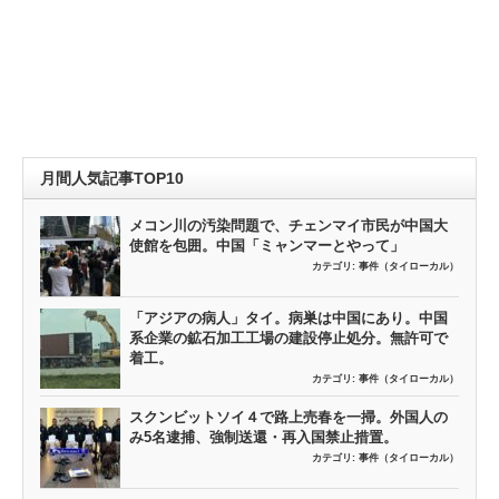
月間人気記事TOP10
メコン川の汚染問題で、チェンマイ市民が中国大
使館を包囲。中国「ミャンマーとやって」
カテゴリ:
事件（タイローカル）
「アジアの病人」タイ。病巣は中国にあり。中国
系企業の鉱石加工工場の建設停止処分。無許可で
着工。
カテゴリ:
事件（タイローカル）
スクンビットソイ４で路上売春を一掃。外国人の
み5名逮捕、強制送還・再入国禁止措置。
カテゴリ:
事件（タイローカル）