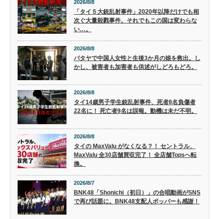
2026/8/8
「タイ５大銃乱射事件」2020年以降だけでも相
次ぐ大量殺戮事件。それでもこの国は変わらな
い…。
2026/8/8
パタヤで中国人女性と生後3か月の娘を救出。し
かし、被害者も加害者も供述がしどろもどろ。
2026/8/8
タイ14歳男子学生銃乱射事件、死者8名負傷者
22名に！ 死亡者9名は誤報。動機は未だ不明。
2026/8/8
タイの MaxValu がなくなる？！ セントラル、
MaxValu 全30店舗買収完了！ 全店舗Topsへ転
換。
2026/8/7
BNK48「Shonichi（初日）」の合唱動画がSNS
で再び話題に。BNK48支配人ポッパーも感謝！