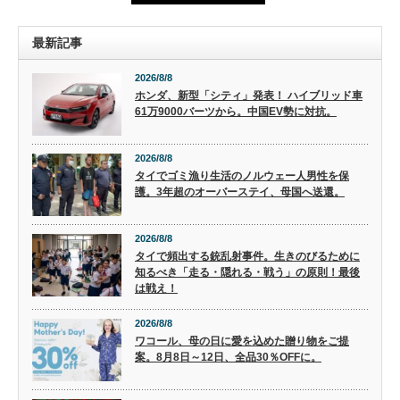
最新記事
2026/8/8
ホンダ、新型「シティ」発表！ ハイブリッド車
61万9000バーツから。中国EV勢に対抗。
2026/8/8
タイでゴミ漁り生活のノルウェー人男性を保
護。3年超のオーバーステイ、母国へ送還。
2026/8/8
タイで頻出する銃乱射事件。生きのびるために
知るべき「走る・隠れる・戦う」の原則！最後
は戦え！
2026/8/8
ワコール、母の日に愛を込めた贈り物をご提
案。8月8日～12日、全品30％OFFに。