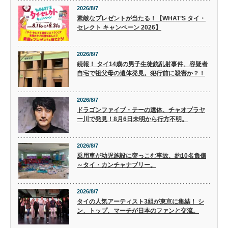
2026/8/7
素敵なプレゼントが当たる！【WHAT’S タイ・
セレクト キャンペーン 2026】
2026/8/7
続報！ タイ14歳の男子生徒銃乱射事件、容疑者
自宅で祖父母の遺体発見。犯行前に殺害か？！
2026/8/7
ドラゴンファイブ・テーの遺体、チャオプラヤ
ー川で発見！8月6日未明から行方不明。
2026/8/7
乗用車が幼児施設に突っこむ事故、約10名負傷
～タイ・カンチャナブリー。
2026/8/7
タイの人気アーティスト3組が東京に集結！ シ
ン、トップ、マーチが日本のファンと交流。