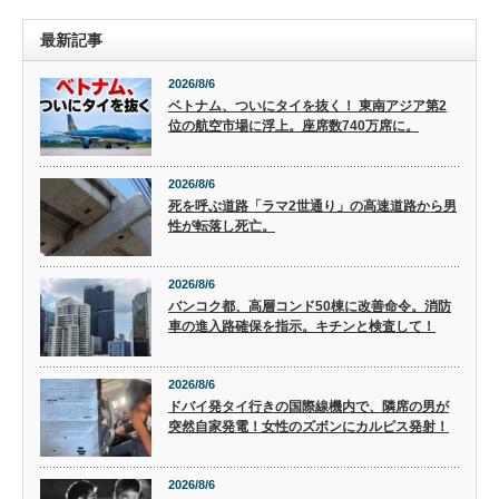
最新記事
2026/8/6
ベトナム、ついにタイを抜く！ 東南アジア第2
位の航空市場に浮上。座席数740万席に。
2026/8/6
死を呼ぶ道路「ラマ2世通り」の高速道路から男
性が転落し死亡。
2026/8/6
バンコク都、高層コンド50棟に改善命令。消防
車の進入路確保を指示。キチンと検査して！
2026/8/6
ドバイ発タイ行きの国際線機内で、隣席の男が
突然自家発電！女性のズボンにカルピス発射！
2026/8/6