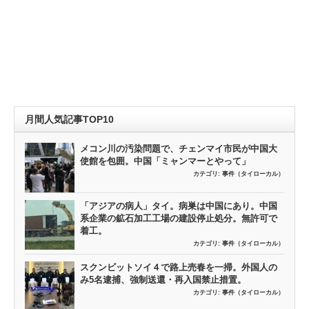
月間人気記事TOP10
メコン川の汚染問題で、チェンマイ市民が中国大
使館を包囲。中国「ミャンマーとやって」
カテゴリ:
事件（タイローカル）
「アジアの病人」タイ。病巣は中国にあり。中国
系企業の鉱石加工工場の建設停止処分。無許可で
着工。
カテゴリ:
事件（タイローカル）
スクンビットソイ４で路上売春を一掃。外国人の
み5名逮捕、強制送還・再入国禁止措置。
カテゴリ:
事件（タイローカル）