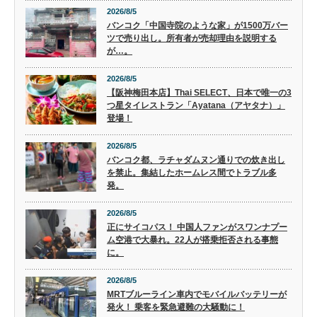
2026/8/5
バンコク「中国寺院のような家」が1500万バー
ツで売り出し。所有者が売却理由を説明する
が…。
2026/8/5
【阪神梅田本店】Thai SELECT、日本で唯一の3
つ星タイレストラン「Ayatana（アヤタナ）」
登場！
2026/8/5
バンコク都、ラチャダムヌン通りでの炊き出し
を禁止。集結したホームレス間でトラブル多
発。
2026/8/5
正にサイコパス！ 中国人ファンがスワンナプー
ム空港で大暴れ。22人が搭乗拒否される事態
に。
2026/8/5
MRTブルーライン車内でモバイルバッテリーが
発火！ 乗客を緊急避難の大騒動に！