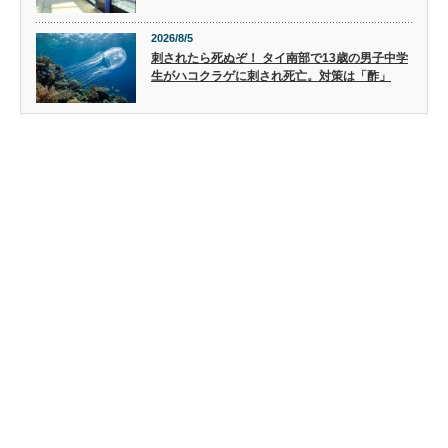
2026/8/5
刺されたら死ぬぞ！ タイ南部で13歳の男子中学
生がハコクラゲに刺され死亡。対策は「酢」