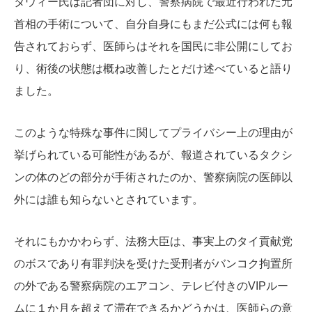
タウィー氏は記者団に対し、警察病院で最近行われた元
首相の手術について、自分自身にもまだ公式には何も報
告されておらず、医師らはそれを国民に非公開にしてお
り、術後の状態は概ね改善したとだけ述べていると語り
ました。
このような特殊な事件に関してプライバシー上の理由が
挙げられている可能性があるが、報道されているタクシ
ンの体のどの部分が手術されたのか、警察病院の医師以
外には誰も知らないとされています。
それにもかかわらず、法務大臣は、事実上のタイ貢献党
のボスであり有罪判決を受けた受刑者がバンコク拘置所
の外である警察病院のエアコン、テレビ付きのVIPルー
ムに１か月を超えて滞在できるかどうかは、医師らの意