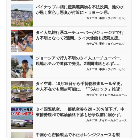
パイナップル畑に産業廃棄物を不法投棄。池の水
が黒く変色し悪臭が付近に～ラヨーン県。
カテゴリ:
事件（タイローカル）
タイ人気旅行系ユーチューバーがジョージアで行
方不明となって2週間。タイ大使館も捜索支援。
カテゴリ:
事件（タイローカル）
ジョージアで行方不明のタイ人ユーチューバー、
現地ホテルで遺体で発見。2週間連絡とれず…。
カテゴリ:
事件（タイローカル）
タイ空港、10月16日から手荷物検査ルール変更。
本人不在でも開封可能に。「TSAロック」推奨！
カテゴリ:
タイローカルニュース
タイ国際航空、一部航空券を20～30％値下げ。中
東情勢緩和で燃油価格下落も紛争以前に届かず。
カテゴリ:
タイローカルニュース
中国から密輸製品で不正オレンジジュースを製