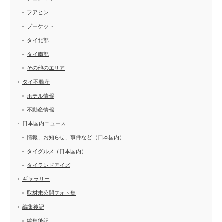
フアヒン
プーケット
タイ北部
タイ南部
その他のエリア
タイ不動産
ホテル情報
不動産情報
日本国内ニュース
情報、お知らせ、事件など（日本国内）
タイグルメ（日本国内）
タイランドアイズ
ギャラリー
取材未公開フォト集
編集後記
編集後記