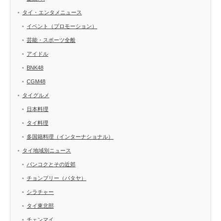
タイ・エンタメニュース
イベント（プロモーション）
芸能・スポーツ全般
アイドル
BNK48
CGM48
タイグルメ
日本料理
タイ料理
多国籍料理（インターナショナル）
タイ地域別ニュース
バンコクとその近郊
チョンブリー（パタヤ）
シラチャー
タイ東北部
チェンマイ