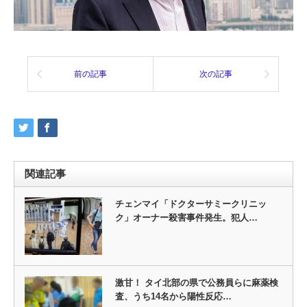
前の記事
次の記事
関連記事
チェンマイ「ドクターサミークリニッ
ク」オーナー殺害事件発生。犯人…
激甘！ タイ北部の県で公務員らに麻薬検
査、うち14名から陽性反応…