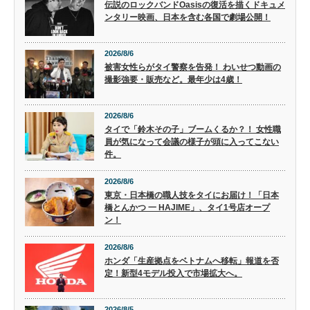
伝説のロックバンドOasisの復活を描くドキュメ
ンタリー映画、日本を含む各国で劇場公開！
2026/8/6
被害女性らがタイ警察を告発！ わいせつ動画の
撮影強要・販売など。最年少は4歳！
2026/8/6
タイで「鈴木その子」ブームくるか？！ 女性職
員が気になって会議の様子が頭に入ってこない
件。
2026/8/6
東京・日本橋の職人技をタイにお届け！「日本
橋とんかつ 一 HAJIME」、タイ1号店オープ
ン！
2026/8/6
ホンダ「生産拠点をベトナムへ移転」報道を否
定！新型4モデル投入で市場拡大へ。
2026/8/5