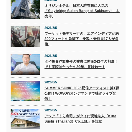
オリジンホテル、日本人駐在員に人気の
「Staybridge Suites Bangkok Sukhumvit」を
売却。
2026/8/5
プーケット発デリー行き、エアインディアが約
300フィートの急降下 乗客・乗務員17人が負
傷。
2026/8/5
タイ投資詐欺事件の被告に懲役343年の判決！
でも実際はたったの20年。意味ねー！
2026/8/5
SUMMER SONIC 2026配信アーティスト第1弾
公開！WOWOWオンデマンドで独占ライブ配
信！
2026/8/5
アジア「くら寿司」がタイに現地法人「Kura
Sushi（Thailand）Co.,Ltd.」を設立