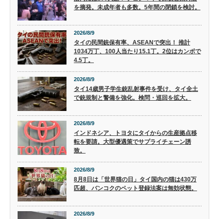
を摘発。未成年者も多数。5年間の閉鎖を検討。
2026/8/9
タイの民間銃保有率、ASEANで突出！ 推計
1034万丁、100人当たり15.1丁。2位はカンボで
4.5丁。
2026/8/9
タイ14歳男子学生銃乱射事件を受け、タイ全土
で銃規制と警備を強化。検問・巡回を拡大。
2026/8/9
インドネシア、トヨタにタイからの生産拠点移
転を要請。大型優遇策でサプライチェーン誘
致。
2026/8/9
8月8日は「世界猫の日」タイ国内の猫は430万
匹超、バンコクのペット登録法案は無効状態。
2026/8/9