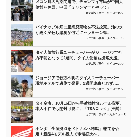
メコン川の汚染問題で、チェンマイ市民が中国大
使館を包囲。中国「ミャンマーとやって」
カテゴリ:
事件（タイローカル）
パイナップル畑に産業廃棄物を不法投棄。池の水
が黒く変色し悪臭が付近に～ラヨーン県。
カテゴリ:
事件（タイローカル）
タイ人気旅行系ユーチューバーがジョージアで行
方不明となって2週間。タイ大使館も捜索支援。
カテゴリ:
事件（タイローカル）
ジョージアで行方不明のタイ人ユーチューバー、
現地ホテルで遺体で発見。2週間連絡とれず…。
カテゴリ:
事件（タイローカル）
タイ空港、10月16日から手荷物検査ルール変更。
本人不在でも開封可能に。「TSAロック」推奨！
カテゴリ:
タイローカルニュース
ホンダ「生産拠点をベトナムへ移転」報道を否
定！新型4モデル投入で市場拡大へ。