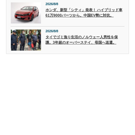
2026/8/8
ホンダ、新型「シティ」発表！ ハイブリッド車
61万9000バーツから。中国EV勢に対抗。
2026/8/8
タイでゴミ漁り生活のノルウェー人男性を保
護。3年超のオーバーステイ、母国へ送還。