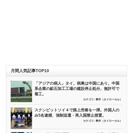
月間人気記事TOP10
「アジアの病人」タイ。病巣は中国にあり。中国
系企業の鉱石加工工場の建設停止処分。無許可で
着工。
カテゴリ:
事件（タイローカル）
スクンビットソイ４で路上売春を一掃。外国人の
み5名逮捕、強制送還・再入国禁止措置。
カテゴリ:
事件（タイローカル）