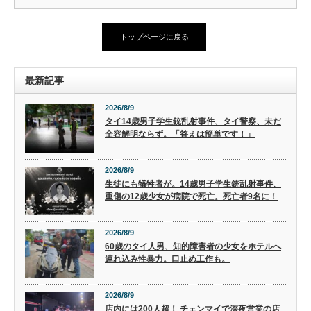
トップページに戻る
最新記事
2026/8/9
タイ14歳男子学生銃乱射事件、タイ警察、未だ
全容解明ならず。「答えは簡単です！」
2026/8/9
生徒にも犠牲者が。14歳男子学生銃乱射事件、
重傷の12歳少女が病院で死亡。死亡者9名に！
2026/8/9
60歳のタイ人男、知的障害者の少女をホテルへ
連れ込み性暴力。口止め工作も。
2026/8/9
店内には200人超！ チェンマイで深夜営業の店