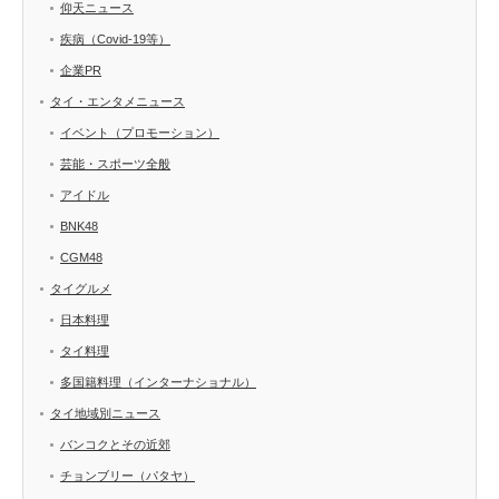
仰天ニュース
疾病（Covid-19等）
企業PR
タイ・エンタメニュース
イベント（プロモーション）
芸能・スポーツ全般
アイドル
BNK48
CGM48
タイグルメ
日本料理
タイ料理
多国籍料理（インターナショナル）
タイ地域別ニュース
バンコクとその近郊
チョンブリー（パタヤ）