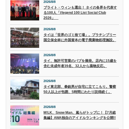
2026/8/8
ブライト・ウィンも選出！ タイの各界を代表す
る100人「#legend 100 List Social Club
2026」
2026/8/8
タイは「世界のゴミ捨て場」。プラチンブリー
国立保全林に外国資本の電子廃棄物処理施設。
2026/8/8
タイ、無許可営業のパブを摘発。店内に15歳を
含む未成年者39名、32人から薬物反応。
2026/8/8
タイ東北部、拳銃男が自宅に立てこもり。警察
50人以上が包囲、5時間にわたり説得続く。
2026/8/8
M!LK、Snow Man、嵐らがトップに！【7月総
集編】AWA独自のアイドルランキングを公開!!