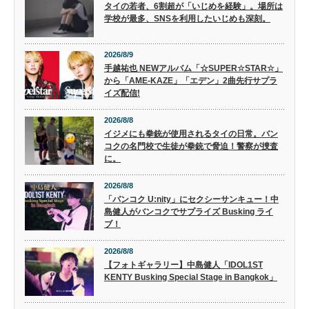
タイの若者、6割超が「いじめを経験」。場所は
学校が最多、SNSを利用したいじめも深刻。
2026/8/9
手越祐也 NEWアルバム「☆SUPER☆STAR☆」
から「AME-KAZE」「エデン」2曲先行サプラ
イズ配信!
2026/8/8
イジメにも拳銃が使用されるタイの日常。バン
コクの名門校で生徒が拳銃で脅迫！警察が捜査
に。
2026/8/8
「バンコク U:nity」にセクシーサンキュー！中
島健人がバンコクでサプライズ Busking ライ
ブ！
2026/8/8
【フォトギャラリー】中島健人「IDOL1ST
KENTY Busking Special Stage in Bangkok」