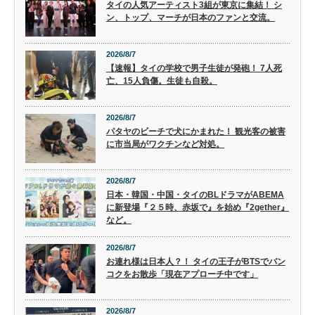
タイの人気アーティスト3組が東京に集結！ シ
ン、トップ、マーチが日本のファンと交流。
2026/8/7
【速報】タイの学校で男子生徒が発砲！ 7人死
亡、15人負傷。生徒も自殺。
2026/8/7
パタヤのビーチで犬にかまれた！ 観光客の被害
に市当局がワクチンなど対処。
2026/8/7
日本・韓国・中国・タイのBLドラマがABEMA
に新登場『２５時、赤坂で』を始め『2gether』
など。
2026/8/7
お連れ様は日本人？！ タイの王子がBTSでバン
コクをお散歩「現在アプローチ中です」
2026/8/7