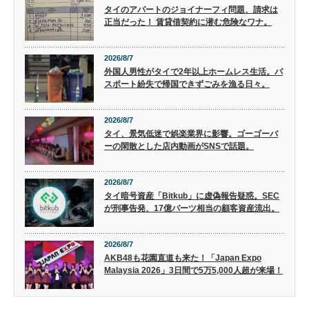
タイのアパートのジョイナーフィ問題、請求は
正当だった！ 賃貸借契約に潜む危険なワナ。
2026/8/7
外国人男性がタイで2年以上ホームレス生活。パ
スポート紛失で帰国できずごみを漁る日々。
2026/8/7
タイ、景気低迷で娯楽業界に影響。ゴーゴーバ
ーの閑散とした店内動画がSNSで話題。
2026/8/7
タイ暗号資産「Bitkub」に虚偽報告疑惑。SEC
が刑事告発、17億バーツ相当の顧客資産流出。
2026/8/7
AKB48も花園直道も来た！「Japan Expo
Malaysia 2026」3日間で5万5,000人超が来場！