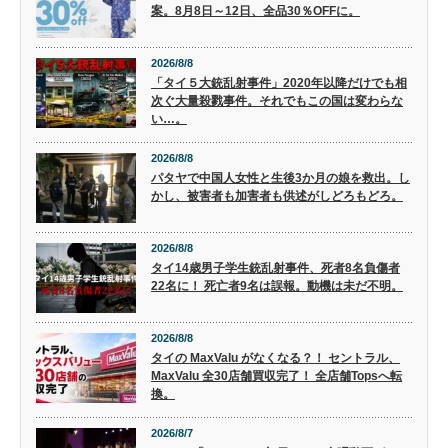
案。8月8日～12日、全品30％OFFに。
2026/8/8
「タイ５大銃乱射事件」2020年以降だけでも相
次ぐ大量殺戮事件。それでもこの国は変わらな
い…。
2026/8/8
パタヤで中国人女性と生後3か月の娘を救出。し
かし、被害者も加害者も供述がしどろもどろ。
2026/8/8
タイ14歳男子学生銃乱射事件、死者8名負傷者
22名に！ 死亡者9名は誤報。動機は未だ不明。
2026/8/8
タイの MaxValu がなくなる？！ セントラル、
MaxValu 全30店舗買収完了！ 全店舗Topsへ転
換。
2026/8/7