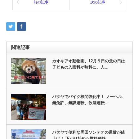
前の記事
次の記事
関連記事
カオキアオ動物園、12月５日の父の日は
子どもの入園料が無料に。人…
パタヤでバイク検問強化中！ ノーヘル、
無免許、無謀運転、飲酒運転…
パタヤで便利な周回ソンテオの運賃が値
上げ！ 下がり始めた燃料価格…