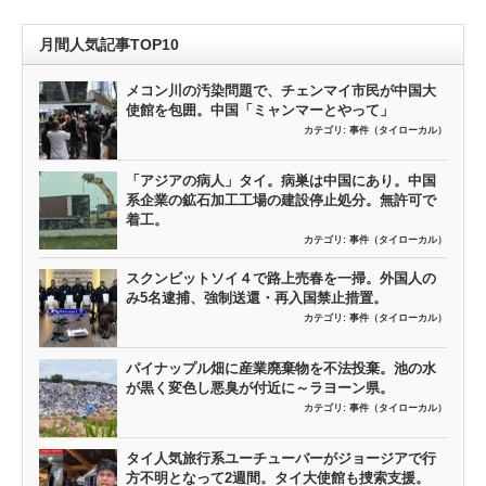
月間人気記事TOP10
メコン川の汚染問題で、チェンマイ市民が中国大
使館を包囲。中国「ミャンマーとやって」
カテゴリ:
事件（タイローカル）
「アジアの病人」タイ。病巣は中国にあり。中国
系企業の鉱石加工工場の建設停止処分。無許可で
着工。
カテゴリ:
事件（タイローカル）
スクンビットソイ４で路上売春を一掃。外国人の
み5名逮捕、強制送還・再入国禁止措置。
カテゴリ:
事件（タイローカル）
パイナップル畑に産業廃棄物を不法投棄。池の水
が黒く変色し悪臭が付近に～ラヨーン県。
カテゴリ:
事件（タイローカル）
タイ人気旅行系ユーチューバーがジョージアで行
方不明となって2週間。タイ大使館も捜索支援。