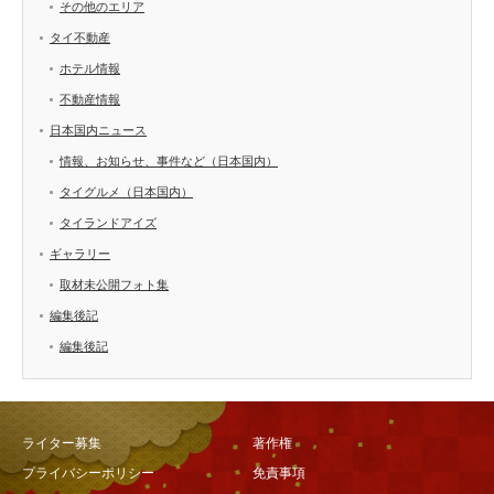
その他のエリア
タイ不動産
ホテル情報
不動産情報
日本国内ニュース
情報、お知らせ、事件など（日本国内）
タイグルメ（日本国内）
タイランドアイズ
ギャラリー
取材未公開フォト集
編集後記
編集後記
ライター募集
著作権
プライバシーポリシー
免責事項