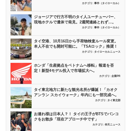
カテゴリ:
事件（タイローカル）
ジョージアで行方不明のタイ人ユーチューバー、
現地ホテルで遺体で発見。2週間連絡とれず…。
カテゴリ:
事件（タイローカル）
タイ空港、10月16日から手荷物検査ルール変更。
本人不在でも開封可能に。「TSAロック」推奨！
カテゴリ:
タイローカルニュース
ホンダ「生産拠点をベトナムへ移転」報道を否
定！新型4モデル投入で市場拡大へ。
カテゴリ:
企業PR
タイ東北地方に新たな観光名所が爆誕！「カオク
アンラン スカイウォーク」年内にも一部完成へ。
カテゴリ:
タイ東北部
お連れ様は日本人？！ タイの王子がBTSでバンコ
クをお散歩「現在アプローチ中です」
カテゴリ:
仰天ニュース