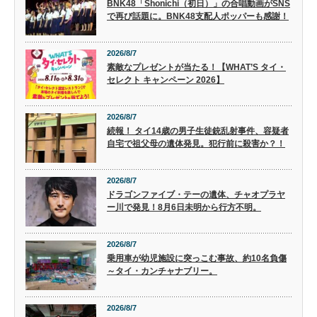
BNK48「Shonichi（初日）」の合唱動画がSNS
で再び話題に。BNK48支配人ポッパーも感謝！
2026/8/7
素敵なプレゼントが当たる！【WHAT’S タイ・
セレクト キャンペーン 2026】
2026/8/7
続報！ タイ14歳の男子生徒銃乱射事件、容疑者
自宅で祖父母の遺体発見。犯行前に殺害か？！
2026/8/7
ドラゴンファイブ・テーの遺体、チャオプラヤ
ー川で発見！8月6日未明から行方不明。
2026/8/7
乗用車が幼児施設に突っこむ事故、約10名負傷
～タイ・カンチャナブリー。
2026/8/7