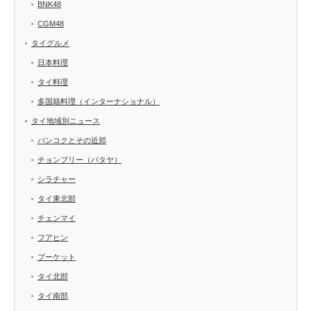
BNK48
CGM48
タイグルメ
日本料理
タイ料理
多国籍料理（インターナショナル）
タイ地域別ニュース
バンコクとその近郊
チョンブリー（パタヤ）
シラチャー
タイ東北部
チェンマイ
フアヒン
プーケット
タイ北部
タイ南部