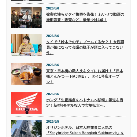
2026/8/6
被害女性らがタイ警察を告発！ わいせつ動画の
撮影強要・販売など。最年少は4歳！
2026/8/6
タイで「鈴木その子」ブームくるか？！ 女性職
員が気になって会議の様子が頭に入ってこない
件。
2026/8/6
東京・日本橋の職人技をタイにお届け！「日本
橋とんかつ 一 HAJIME」、タイ1号店オープ
ン！
2026/8/6
ホンダ「生産拠点をベトナムへ移転」報道を否
定！新型4モデル投入で市場拡大へ。
2026/8/5
オリジンホテル、日本人駐在員に人気の
「Staybridge Suites Bangkok Sukhumvit」を