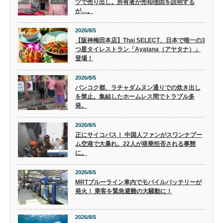
ツで売り出し。所有者が売却理由を説明する
が…。
2026/8/5
【阪神梅田本店】Thai SELECT、日本で唯一の3
つ星タイレストラン「Ayatana（アヤタナ）」
登場！
2026/8/5
バンコク都、ラチャダムヌン通りでの炊き出し
を禁止。集結したホームレス間でトラブル多
発。
2026/8/5
正にサイコパス！ 中国人ファンがスワンナプー
ム空港で大暴れ。22人が搭乗拒否される事態
に。
2026/8/5
MRTブルーライン車内でモバイルバッテリーが
発火！ 乗客を緊急避難の大騒動に！
2026/8/5