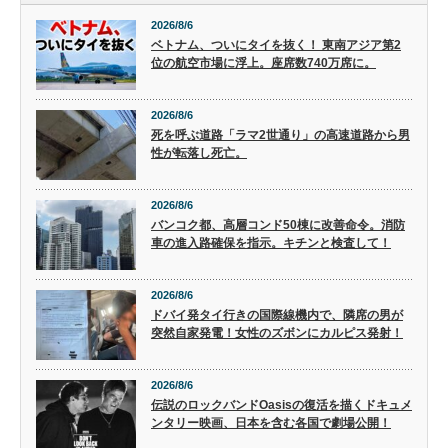
2026/8/6
ベトナム、ついにタイを抜く！ 東南アジア第2
位の航空市場に浮上。座席数740万席に。
2026/8/6
死を呼ぶ道路「ラマ2世通り」の高速道路から男
性が転落し死亡。
2026/8/6
バンコク都、高層コンド50棟に改善命令。消防
車の進入路確保を指示。キチンと検査して！
2026/8/6
ドバイ発タイ行きの国際線機内で、隣席の男が
突然自家発電！女性のズボンにカルピス発射！
2026/8/6
伝説のロックバンドOasisの復活を描くドキュメ
ンタリー映画、日本を含む各国で劇場公開！