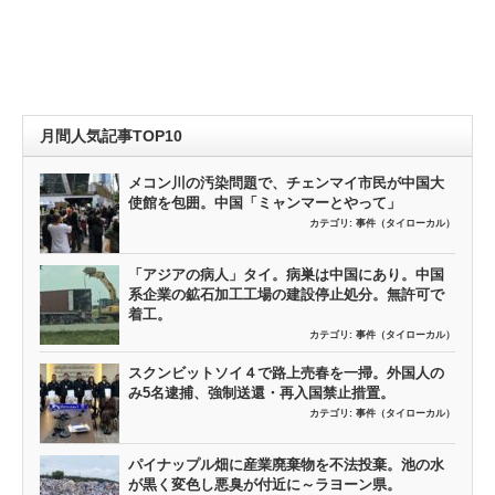
月間人気記事TOP10
メコン川の汚染問題で、チェンマイ市民が中国大
使館を包囲。中国「ミャンマーとやって」
カテゴリ:
事件（タイローカル）
「アジアの病人」タイ。病巣は中国にあり。中国
系企業の鉱石加工工場の建設停止処分。無許可で
着工。
カテゴリ:
事件（タイローカル）
スクンビットソイ４で路上売春を一掃。外国人の
み5名逮捕、強制送還・再入国禁止措置。
カテゴリ:
事件（タイローカル）
パイナップル畑に産業廃棄物を不法投棄。池の水
が黒く変色し悪臭が付近に～ラヨーン県。