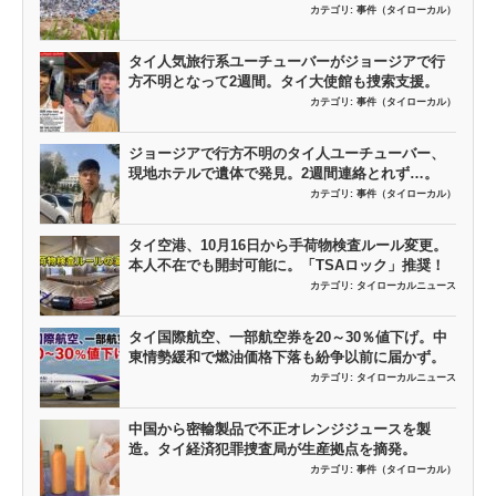
カテゴリ:
事件（タイローカル）
タイ人気旅行系ユーチューバーがジョージアで行
方不明となって2週間。タイ大使館も捜索支援。
カテゴリ:
事件（タイローカル）
ジョージアで行方不明のタイ人ユーチューバー、
現地ホテルで遺体で発見。2週間連絡とれず…。
カテゴリ:
事件（タイローカル）
タイ空港、10月16日から手荷物検査ルール変更。
本人不在でも開封可能に。「TSAロック」推奨！
カテゴリ:
タイローカルニュース
タイ国際航空、一部航空券を20～30％値下げ。中
東情勢緩和で燃油価格下落も紛争以前に届かず。
カテゴリ:
タイローカルニュース
中国から密輸製品で不正オレンジジュースを製
造。タイ経済犯罪捜査局が生産拠点を摘発。
カテゴリ:
事件（タイローカル）