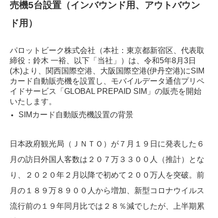
売機5台設置（インバウンド用、アウトバウン
ド用）
パロットビーク株式会社（本社：東京都新宿区、代表取
締役：鈴木 一裕、以下「当社」）は、令和5年8月3日
(木)より、関西国際空港、大阪国際空港(伊丹空港)にSIM
カード自動販売機を設置し、モバイルデータ通信プリペ
イドサービス「GLOBAL PREPAID SIM」の販売を開始
いたします。
SIMカード自動販売機設置の背景
日本政府観光局（ＪＮＴＯ）が７月１９日に発表した６
月の訪日外国人客数は２０７万３３００人（推計）とな
り、２０２０年２月以降で初めて２００万人を突破。前
月の１８９万８９００人から増加、新型コロナウイルス
流行前の１９年同月比では２８％減でしたが、上半期累