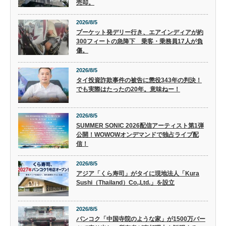
売却。
2026/8/5
プーケット発デリー行き、エアインディアが約
300フィートの急降下 乗客・乗務員17人が負
傷。
2026/8/5
タイ投資詐欺事件の被告に懲役343年の判決！
でも実際はたったの20年。意味ねー！
2026/8/5
SUMMER SONIC 2026配信アーティスト第1弾
公開！WOWOWオンデマンドで独占ライブ配
信！
2026/8/5
アジア「くら寿司」がタイに現地法人「Kura
Sushi（Thailand）Co.,Ltd.」を設立
2026/8/5
バンコク「中国寺院のような家」が1500万バー