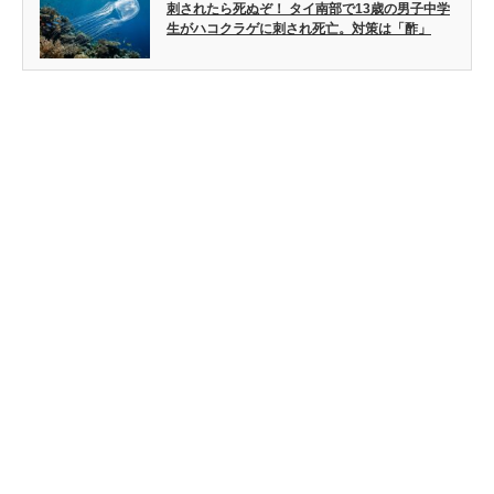
刺されたら死ぬぞ！ タイ南部で13歳の男子中学
生がハコクラゲに刺され死亡。対策は「酢」