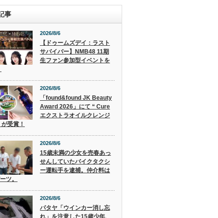
記事
2026/8/6
【ドゥームズデイ：ラスト
サバイバー】NMB48 11期
生ファン参加型イベントを
！
2026/8/6
「found&found JK Beauty
Award 2026」にて “ Cure
エクストラオイルクレンジ
” が受賞！
2026/8/6
15歳未満の少女を売春あっ
せんしていたバイクタクシ
ー運転手を逮捕。仲介料は
バーツ。
2026/8/6
パタヤ「ウインカー消し忘
れ」を注意した15歳少年、