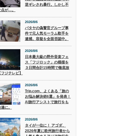
逆ギレされ暴行。しかし不
な点が…。
2026/8/6
パタヤの偽警官グループ事
件で元人気モーラム歌手を
逮捕。容疑を全面否認中。
2026/8/6
日本最大級の野外音楽フェ
ス「フジロック」の模様を
３日間合計15時間で徹底放
【フジテレビ】
2026/8/6
Trip.com、よくある「旅の
お悩み解決術6選」を発表！
AI旅行アシストで旅行をも
快適に。
2026/8/6
タイが一位に！ アゴダ、
2026年夏に欧州旅行者から