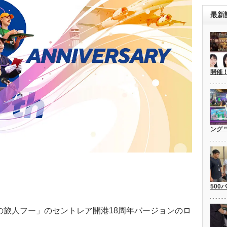
最新
開催
ング 
500
の旅人フー」のセントレア開港18周年バージョンのロ