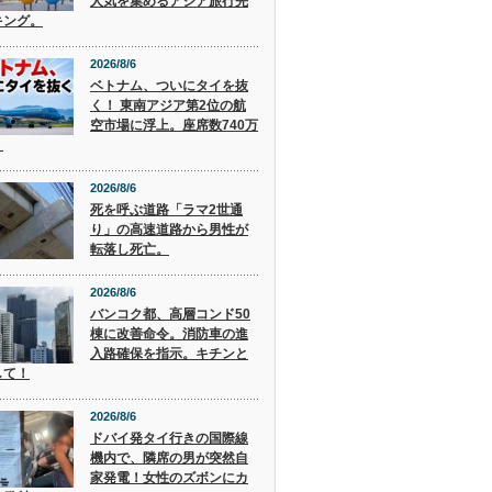
人気を集めるアジア旅行先
キング。
2026/8/6
ベトナム、ついにタイを抜
く！ 東南アジア第2位の航
空市場に浮上。座席数740万
。
2026/8/6
死を呼ぶ道路「ラマ2世通
り」の高速道路から男性が
転落し死亡。
2026/8/6
バンコク都、高層コンド50
棟に改善命令。消防車の進
入路確保を指示。キチンと
して！
2026/8/6
ドバイ発タイ行きの国際線
機内で、隣席の男が突然自
家発電！女性のズボンにカ