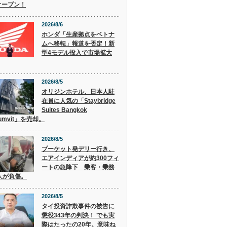
オープン！
2026/8/6
ホンダ「生産拠点をベトナ
ムへ移転」報道を否定！新
型4モデル投入で市場拡大
2026/8/5
オリジンホテル、日本人駐
在員に人気の「Staybridge
Suites Bangkok
humvit」を売却。
2026/8/5
プーケット発デリー行き、
エアインディアが約300フィ
ートの急降下 乗客・乗務
人が負傷。
2026/8/5
タイ投資詐欺事件の被告に
懲役343年の判決！ でも実
際はたったの20年。意味ね