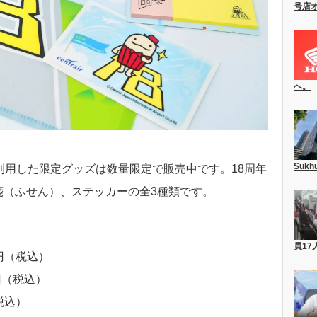
号店
へ。
Suk
利用した限定グッズは数量限定で販売中です。18周年
箋（ふせん）、ステッカーの全3種類です。
員17
0円（税込）
円（税込）
税込）