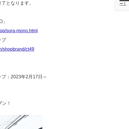
終了となります。
ー！
O」
shop/sora-mono.html
ップ
om/shopbrand/ct49
：2023年2月17日～
プン！