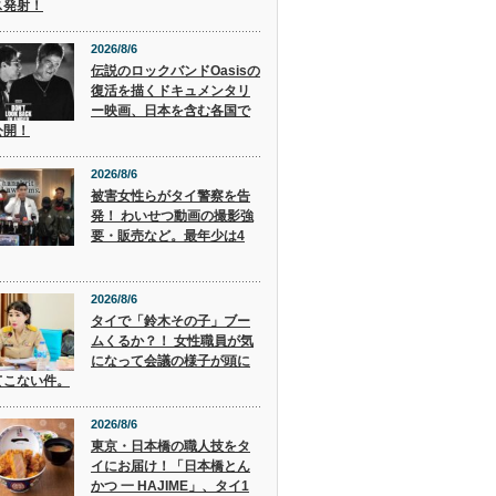
ス発射！
2026/8/6
伝説のロックバンドOasisの
復活を描くドキュメンタリ
ー映画、日本を含む各国で
公開！
2026/8/6
被害女性らがタイ警察を告
発！ わいせつ動画の撮影強
要・販売など。最年少は4
2026/8/6
タイで「鈴木その子」ブー
ムくるか？！ 女性職員が気
になって会議の様子が頭に
てこない件。
2026/8/6
東京・日本橋の職人技をタ
イにお届け！「日本橋とん
かつ 一 HAJIME」、タイ1