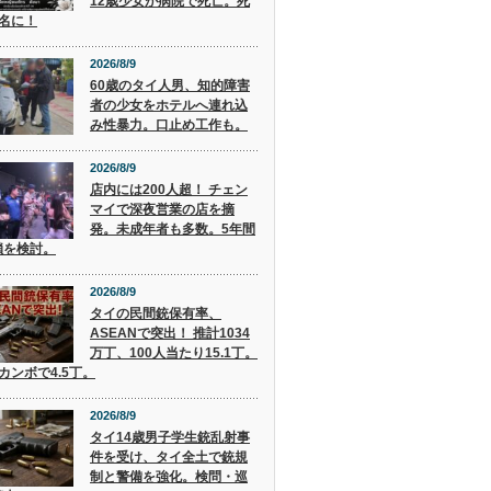
12歳少女が病院で死亡。死
9名に！
2026/8/9
60歳のタイ人男、知的障害
者の少女をホテルへ連れ込
み性暴力。口止め工作も。
2026/8/9
店内には200人超！ チェン
マイで深夜営業の店を摘
発。未成年者も多数。5年間
鎖を検討。
2026/8/9
タイの民間銃保有率、
ASEANで突出！ 推計1034
万丁、100人当たり15.1丁。
カンボで4.5丁。
2026/8/9
タイ14歳男子学生銃乱射事
件を受け、タイ全土で銃規
制と警備を強化。検問・巡