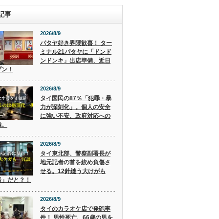
記事
2026/8/9
パタヤ好き界隈歓喜！ ター
ミナル21パタヤに「ドンド
ンドンキ」出店準備、近日
プン！
2026/8/9
タイ国民の87％「犯罪・暴
力が深刻化」。個人の安全
に強い不安、政府対応への
強。
2026/8/9
タイ東北部、警察副署長が
地元記者の首を絞め負傷さ
せる。12針縫う大けがも
談」だと？！
2026/8/9
タイのカラオケ店で発砲事
件！ 男性死亡、66歳の男を