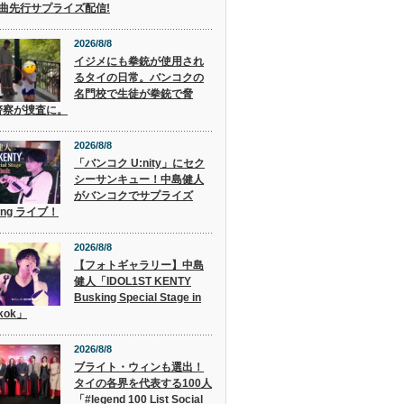
2曲先行サプライズ配信!
2026/8/8
イジメにも拳銃が使用され
るタイの日常。バンコクの
名門校で生徒が拳銃で脅
警察が捜査に。
2026/8/8
「バンコク U:nity」にセク
シーサンキュー！中島健人
がバンコクでサプライズ
ing ライブ！
2026/8/8
【フォトギャラリー】中島
健人「IDOL1ST KENTY
Busking Special Stage in
kok」
2026/8/8
ブライト・ウィンも選出！
タイの各界を代表する100人
「#legend 100 List Social