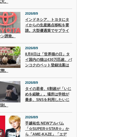
拡大。
2026/8/9
インドネシア、トヨタにタ
イからの生産拠点移転を要
請。大型優遇策でサプライ
ーン誘致。
2026/8/9
8月8日は「世界猫の日」タ
イ国内の猫は430万匹超、バ
ンコクのペット登録法案は
状態。
2026/8/9
タイの若者、6割超が「いじ
めを経験」。場所は学校が
最多、SNSを利用したいじ
深刻。
2026/8/9
手越祐也 NEWアルバム
「☆SUPER☆STAR☆」か
ら「AME-KAZE」「エデ