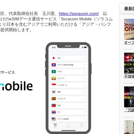
最新
谷区、代表取締役社長 玉川憲、
https://soracom.com/
以
けのeSIMデータ通信サービス「Soracom Mobile（ソラコム
6日より日本を含むアジアでご利用いただける「アジア・パシフ
を提供開始します。
オー
不信
「冗