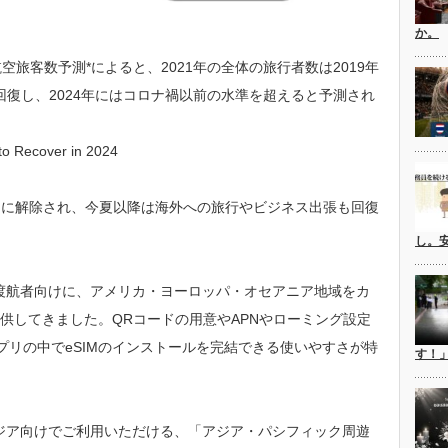
か。
空旅客数予測*によると、2021年の全体の旅行者数は2019年
で回復し、2024年にはコロナ禍以前の水準を超えると予測され
 Recover in 2024
的に解除され、今夏以降は海外への旅行やビジネス出張も回復
し。
は、海外渡航者向けに、アメリカ・ヨーロッパ・オセアニア地域をカ
を提供してきました。QRコードの用意やAPNやローミング設定
、アプリの中でeSIMのインストールを完結できる使いやすさが特
す！
を含むアジア向けでご利用いただける、「アジア・パシフィック周遊