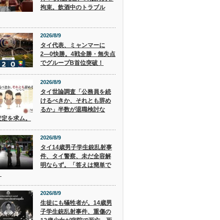
拘束。飲酒中のトラブル
2026/8/9
タイ代表、ミャンマーに
2―0快勝。4戦全勝・無失点
でグループB首位突破！
2026/8/9
タイ世論調査「公務員を続
けるべきか、それとも辞め
るか」半数が退職検討な
安定を求ム。
2026/8/9
タイ14歳男子学生銃乱射事
件、タイ警察、未だ全容解
明ならず。「答えは簡単で
」
2026/8/9
生徒にも犠牲者が。14歳男
子学生銃乱射事件、重傷の