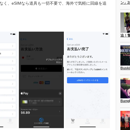
ン」
なく、eSIMなら道具も一切不要で、海外で気軽に回線を追
迫！
Busk
Bang