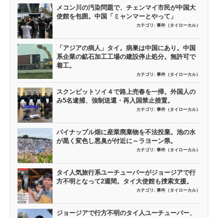
メコン川の汚染問題で、チェンマイ市民が中国大
使館を包囲。中国「ミャンマーとやって」
カテゴリ:
事件（タイローカル）
「アジアの病人」タイ。病巣は中国にあり。中国
系企業の鉱石加工工場の建設停止処分。無許可で
着工。
カテゴリ:
事件（タイローカル）
スクンビットソイ４で路上売春を一掃。外国人の
み5名逮捕、強制送還・再入国禁止措置。
カテゴリ:
事件（タイローカル）
パイナップル畑に産業廃棄物を不法投棄。池の水
が黒く変色し悪臭が付近に～ラヨーン県。
カテゴリ:
事件（タイローカル）
タイ人気旅行系ユーチューバーがジョージアで行
方不明となって2週間。タイ大使館も捜索支援。
カテゴリ:
事件（タイローカル）
ジョージアで行方不明のタイ人ユーチューバー、