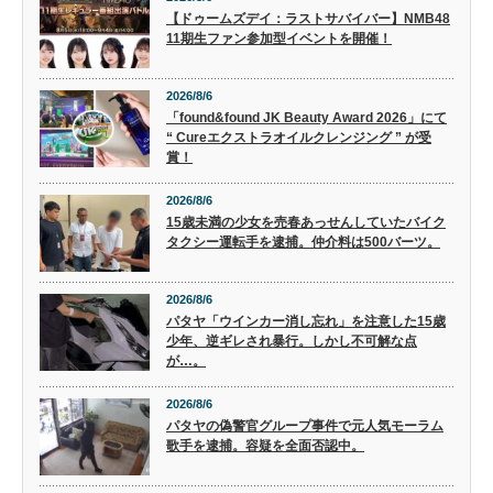
【ドゥームズデイ：ラストサバイバー】NMB48
11期生ファン参加型イベントを開催！
2026/8/6
「found&found JK Beauty Award 2026」にて
“ Cureエクストラオイルクレンジング ” が受
賞！
2026/8/6
15歳未満の少女を売春あっせんしていたバイク
タクシー運転手を逮捕。仲介料は500バーツ。
2026/8/6
パタヤ「ウインカー消し忘れ」を注意した15歳
少年、逆ギレされ暴行。しかし不可解な点
が…。
2026/8/6
パタヤの偽警官グループ事件で元人気モーラム
歌手を逮捕。容疑を全面否認中。