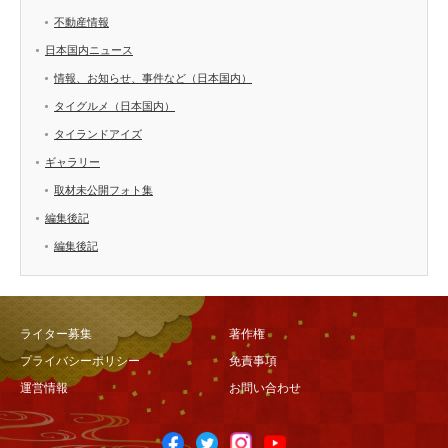
不動産情報
日本国内ニュース
情報、お知らせ、事件など（日本国内）
タイグルメ（日本国内）
タイランドアイズ
ギャラリー
取材未公開フォト集
編集後記
編集後記
ライター募集
著作権
プライバシーポリシー
免責事項
運営情報
お問い合わせ