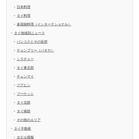
日本料理
タイ料理
多国籍料理（インターナショナル）
タイ地域別ニュース
バンコクとその近郊
チョンブリー（パタヤ）
シラチャー
タイ東北部
チェンマイ
フアヒン
プーケット
タイ北部
タイ南部
その他のエリア
タイ不動産
ホテル情報