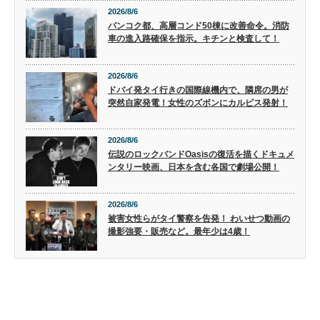
2026/8/6
バンコク都、高層コンド50棟に改善命令。消防
車の進入路確保を指示。キチンと検査して！
2026/8/6
ドバイ発タイ行きの国際線機内で、隣席の男が
突然自家発電！女性のズボンにカルピス発射！
2026/8/6
伝説のロックバンドOasisの復活を描くドキュメ
ンタリー映画、日本を含む各国で劇場公開！
2026/8/6
被害女性らがタイ警察を告発！ わいせつ動画の
撮影強要・販売など。最年少は4歳！