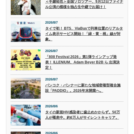
＜手越祐也＞全国ソロツアー、9月12日ファイナ
ル公演の模様を独占生中継でお届け！
2026/8/7
タイで初！ BTS、ViaBusで列車位置のリアルタ
イム表示サービス開始！「緑・黄・桃」線が対
象。
2026/8/7
「808 Festival 2026」第1弾ラインアップ発
表！ ILLENIUM、Adam Beyer B2B ら 出演決
定！
2026/8/7
バンコク・バンナーに新たな地域密着型複合施
設「PADDIO」。2026年末開業へ。
2026/8/6
タイの新規HIV感染者に歯止めかからず。50万
人が罹患中。約6万人がサイレントキャリア。
2026/8/6