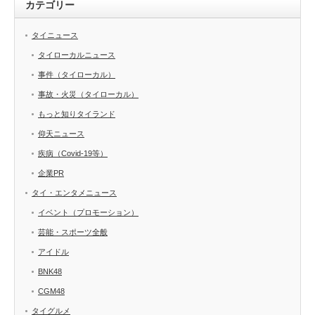
カテゴリー
タイニュース
タイローカルニュース
事件（タイローカル）
事故・火災（タイローカル）
もっと知りタイランド
仰天ニュース
疾病（Covid-19等）
企業PR
タイ・エンタメニュース
イベント（プロモーション）
芸能・スポーツ全般
アイドル
BNK48
CGM48
タイグルメ