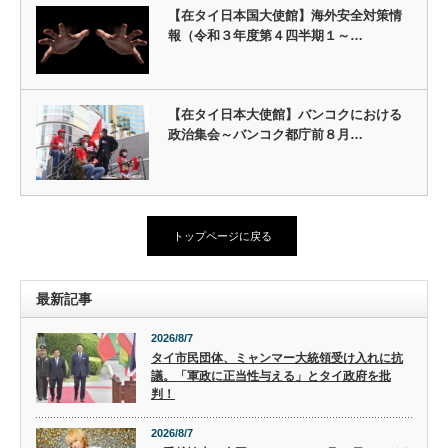
【在タイ日本国大使館】海外安全対策情
報（令和３年度第４四半期１～…
【在タイ日本大使館】バンコクにおける
政治集会～バンコク都庁前８月…
トップページに戻る
最新記事
2026/8/7
タイ市民団体、ミャンマー大統領受け入れに抗
議。「軍政に正当性与える」とタイ政府を批
判！
2026/8/7