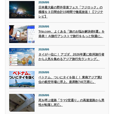
2026/8/6
日本最大級の野外音楽フェス「フジロック」の
模様を３日間合計15時間で徹底放送！【フジテ
レビ】
2026/8/6
Trip.com、よくある「旅のお悩み解決術6選」を
発表！ AI旅行アシストで旅行をもっと快適に。
2026/8/6
タイが一位に！ アゴダ、2026年夏に欧州旅行者
から人気を集めるアジア旅行先ランキング。
2026/8/6
ベトナム、ついにタイを抜く！ 東南アジア第2
位の航空市場に浮上。座席数740万席に。
2026/8/6
死を呼ぶ道路「ラマ2世通り」の高速道路から男
性が転落し死亡。