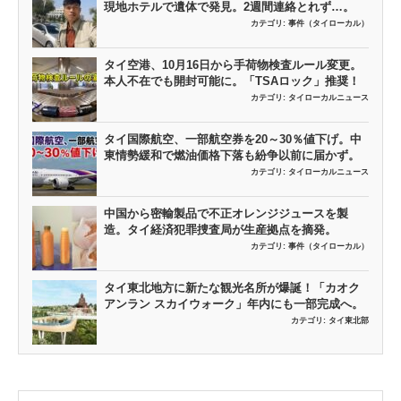
現地ホテルで遺体で発見。2週間連絡とれず…。
カテゴリ:
事件（タイローカル）
タイ空港、10月16日から手荷物検査ルール変更。
本人不在でも開封可能に。「TSAロック」推奨！
カテゴリ:
タイローカルニュース
タイ国際航空、一部航空券を20～30％値下げ。中
東情勢緩和で燃油価格下落も紛争以前に届かず。
カテゴリ:
タイローカルニュース
中国から密輸製品で不正オレンジジュースを製
造。タイ経済犯罪捜査局が生産拠点を摘発。
カテゴリ:
事件（タイローカル）
タイ東北地方に新たな観光名所が爆誕！「カオク
アンラン スカイウォーク」年内にも一部完成へ。
カテゴリ:
タイ東北部