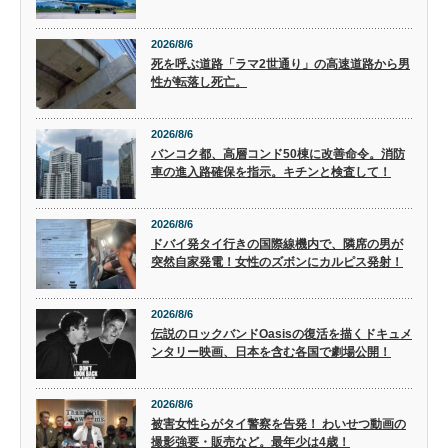
2026/8/6
死を呼ぶ道路「ラマ2世通り」の高速道路から男
性が転落し死亡。
2026/8/6
バンコク都、高層コンド50棟に改善命令。消防
車の進入路確保を指示。キチンと検査して！
2026/8/6
ドバイ発タイ行きの国際線機内で、隣席の男が
突然自家発電！女性のズボンにカルピス発射！
2026/8/6
伝説のロックバンドOasisの復活を描くドキュメ
ンタリー映画、日本を含む各国で劇場公開！
2026/8/6
被害女性らがタイ警察を告発！ わいせつ動画の
撮影強要・販売など。最年少は4歳！