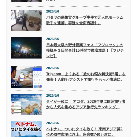
2026/8/6
パタヤの偽警官グループ事件で元人気モーラム
歌手を逮捕。容疑を全面否認中。
2026/8/6
日本最大級の野外音楽フェス「フジロック」の
模様を３日間合計15時間で徹底放送！【フジテ
レビ】
2026/8/6
Trip.com、よくある「旅のお悩み解決術6選」を
発表！ AI旅行アシストで旅行をもっと快適に。
2026/8/6
タイが一位に！ アゴダ、2026年夏に欧州旅行者
から人気を集めるアジア旅行先ランキング。
2026/8/6
ベトナム、ついにタイを抜く！ 東南アジア第2
位の航空市場に浮上。座席数740万席に。