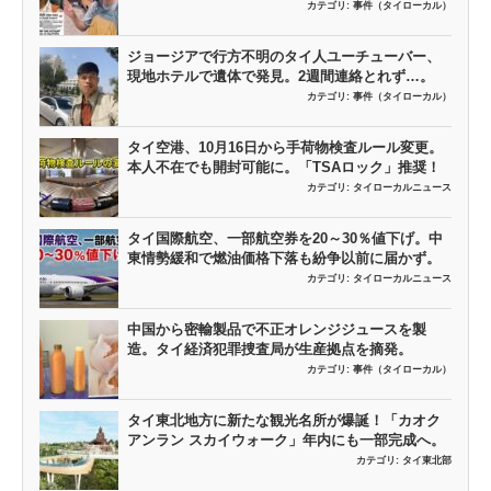
カテゴリ:
事件（タイローカル）
ジョージアで行方不明のタイ人ユーチューバー、
現地ホテルで遺体で発見。2週間連絡とれず…。
カテゴリ:
事件（タイローカル）
タイ空港、10月16日から手荷物検査ルール変更。
本人不在でも開封可能に。「TSAロック」推奨！
カテゴリ:
タイローカルニュース
タイ国際航空、一部航空券を20～30％値下げ。中
東情勢緩和で燃油価格下落も紛争以前に届かず。
カテゴリ:
タイローカルニュース
中国から密輸製品で不正オレンジジュースを製
造。タイ経済犯罪捜査局が生産拠点を摘発。
カテゴリ:
事件（タイローカル）
タイ東北地方に新たな観光名所が爆誕！「カオク
アンラン スカイウォーク」年内にも一部完成へ。
カテゴリ:
タイ東北部