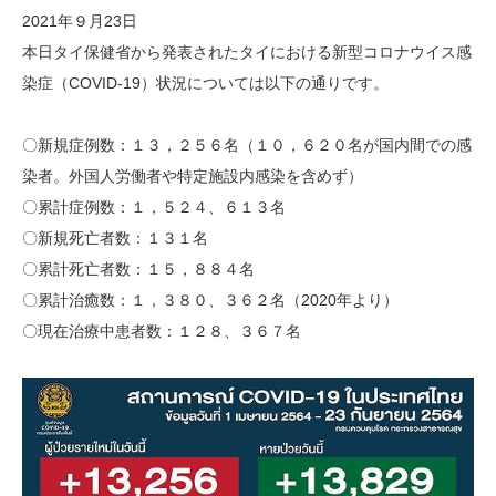
2021年９月23日
本日タイ保健省から発表されたタイにおける新型コロナウイス感
染症（COVID-19）状況については以下の通りです。
〇新規症例数：１３，２５６名（１０，６２０名が国内間での感
染者。外国人労働者や特定施設内感染を含めず）
〇累計症例数：１，５２４、６１３名
〇新規死亡者数：１３１名
〇累計死亡者数：１５，８８４名
〇累計治癒数：１，３８０、３６２名（2020年より）
〇現在治療中患者数：１２８、３６７名