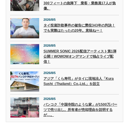
300フィートの急降下 乗客・乗務員17人が負
傷。
2026/8/5
タイ投資詐欺事件の被告に懲役343年の判決！
でも実際はたったの20年。意味ねー！
2026/8/5
SUMMER SONIC 2026配信アーティスト第1弾
公開！WOWOWオンデマンドで独占ライブ配
信！
2026/8/5
アジア「くら寿司」がタイに現地法人「Kura
Sushi（Thailand）Co.,Ltd.」を設立
2026/8/5
バンコク「中国寺院のような家」が1500万バー
ツで売り出し。所有者が売却理由を説明する
が…。