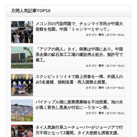
月間人気記事TOP10
メコン川の汚染問題で、チェンマイ市民が中国大
使館を包囲。中国「ミャンマーとやって」
カテゴリ:
事件（タイローカル）
「アジアの病人」タイ。病巣は中国にあり。中国
系企業の鉱石加工工場の建設停止処分。無許可で
着工。
カテゴリ:
事件（タイローカル）
スクンビットソイ４で路上売春を一掃。外国人の
み5名逮捕、強制送還・再入国禁止措置。
カテゴリ:
事件（タイローカル）
パイナップル畑に産業廃棄物を不法投棄。池の水
が黒く変色し悪臭が付近に～ラヨーン県。
カテゴリ:
事件（タイローカル）
タイ人気旅行系ユーチューバーがジョージアで行
方不明となって2週間。タイ大使館も捜索支援。