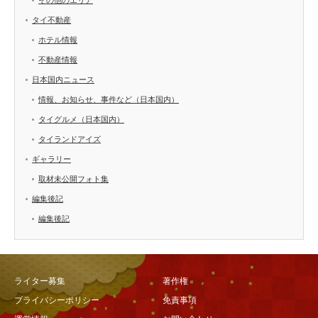
タイ不動産
ホテル情報
不動産情報
日本国内ニュース
情報、お知らせ、事件など（日本国内）
タイグルメ（日本国内）
タイランドアイズ
ギャラリー
取材未公開フォト集
編集後記
編集後記
ライター募集
著作権
プライバシーポリシー
免責事項