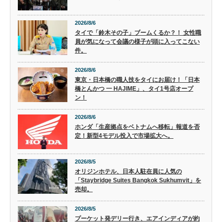
2026/8/6
タイで「鈴木その子」ブームくるか？！ 女性職
員が気になって会議の様子が頭に入ってこない
件。
2026/8/6
東京・日本橋の職人技をタイにお届け！「日本
橋とんかつ 一 HAJIME」、タイ1号店オープ
ン！
2026/8/6
ホンダ「生産拠点をベトナムへ移転」報道を否
定！新型4モデル投入で市場拡大へ。
2026/8/5
オリジンホテル、日本人駐在員に人気の
「Staybridge Suites Bangkok Sukhumvit」を
売却。
2026/8/5
プーケット発デリー行き、エアインディアが約