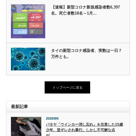
【速報】新型コロナ新規感染者数6,397
名。死亡者数18名～1月…
タイの新型コロナ感染者、実数は一日７
万件とも。
トップページに戻る
最新記事
2026/8/6
パタヤ「ウインカー消し忘れ」を注意した15歳
少年、逆ギレされ暴行。しかし不可解な点
が…。