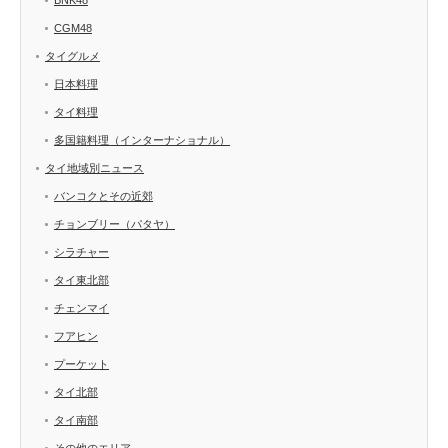
CGM48
タイグルメ
日本料理
タイ料理
多国籍料理（インターナショナル）
タイ地域別ニュース
バンコクとその近郊
チョンブリー（パタヤ）
シラチャー
タイ東北部
チェンマイ
フアヒン
プーケット
タイ北部
タイ南部
その他のエリア