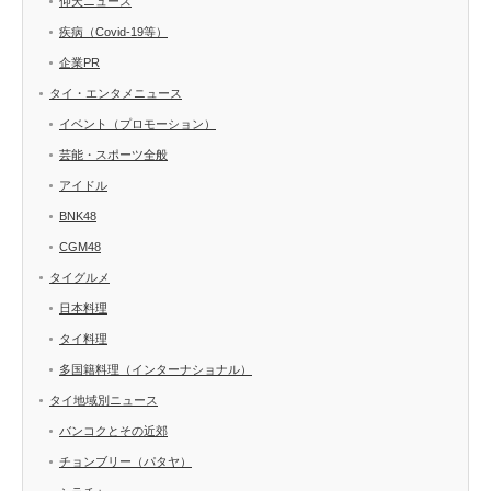
仰天ニュース
疾病（Covid-19等）
企業PR
タイ・エンタメニュース
イベント（プロモーション）
芸能・スポーツ全般
アイドル
BNK48
CGM48
タイグルメ
日本料理
タイ料理
多国籍料理（インターナショナル）
タイ地域別ニュース
バンコクとその近郊
チョンブリー（パタヤ）