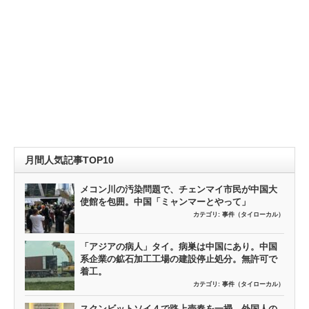
月間人気記事TOP10
メコン川の汚染問題で、チェンマイ市民が中国大
使館を包囲。中国「ミャンマーとやって」
カテゴリ:
事件（タイローカル）
「アジアの病人」タイ。病巣は中国にあり。中国
系企業の鉱石加工工場の建設停止処分。無許可で
着工。
カテゴリ:
事件（タイローカル）
スクンビットソイ４で路上売春を一掃。外国人の