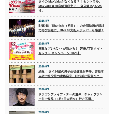
タイの MaxValu がなくなる？！ セントラル、
MaxValu 全30店舗買収完了！ 全店舗Topsへ転
換。
2026/8/7
BNK48「Shonichi（初日）」の合唱動画がSNS
で再び話題に。BNK48支配人ポッパーも感謝！
2026/8/7
素敵なプレゼントが当たる！【WHAT’S タイ・
セレクト キャンペーン 2026】
2026/8/7
続報！ タイ14歳の男子生徒銃乱射事件、容疑者
自宅で祖父母の遺体発見。犯行前に殺害か？！
2026/8/7
ドラゴンファイブ・テーの遺体、チャオプラヤ
ー川で発見！8月6日未明から行方不明。
2026/8/7