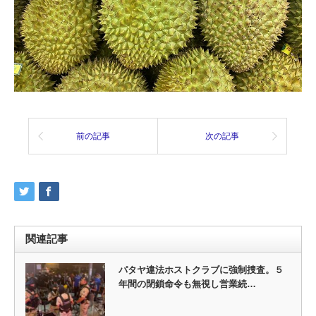
前の記事
次の記事
関連記事
パタヤ違法ホストクラブに強制捜査。５
年間の閉鎖命令も無視し営業続…