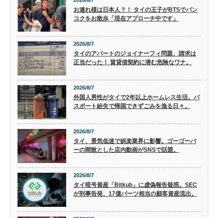
お連れ様は日本人？！ タイの王子がBTSでバン
コクをお散歩「現在アプローチ中です」
2026/8/7
タイのアパートのジョイナーフィ問題、請求は
正当だった！ 賃貸借契約に潜む危険なワナ。
2026/8/7
外国人男性がタイで2年以上ホームレス生活。パ
スポート紛失で帰国できずごみを漁る日々。
2026/8/7
タイ、景気低迷で娯楽業界に影響。ゴーゴーバ
ーの閑散とした店内動画がSNSで話題。
2026/8/7
タイ暗号資産「Bitkub」に虚偽報告疑惑。SEC
が刑事告発、17億バーツ相当の顧客資産流出。