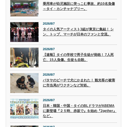
乗用車が幼児施設に突っこむ事故、約10名負傷
～タイ・カンチャナブリー。
2026/8/7
タイの人気アーティスト3組が東京に集結！ シ
ン、トップ、マーチが日本のファンと交流。
2026/8/7
【速報】タイの学校で男子生徒が発砲！ 7人死
亡、15人負傷。生徒も自殺。
2026/8/7
パタヤのビーチで犬にかまれた！ 観光客の被害
に市当局がワクチンなど対処。
2026/8/7
日本・韓国・中国・タイのBLドラマがABEMA
に新登場『２５時、赤坂で』を始め『2gether』
など。
2026/8/7