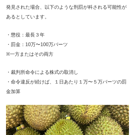
発見された場合、以下のような刑罰が科される可能性が
あるとしています。
・懲役：最長３年
・罰金：10万〜100万バーツ
※一方またはその両方
・裁判所命令による株式の取消し
・命令違反が続けば、１日あたり１万〜５万バーツの罰
金加算