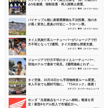
み5名逮捕、強制送還・再入国禁止措置。
カテゴリ:
事件（タイローカル）
パイナップル畑に産業廃棄物を不法投棄。池の水
が黒く変色し悪臭が付近に～ラヨーン県。
カテゴリ:
事件（タイローカル）
タイ人気旅行系ユーチューバーがジョージアで行
方不明となって2週間。タイ大使館も捜索支援。
カテゴリ:
事件（タイローカル）
ジョージアで行方不明のタイ人ユーチューバー、
現地ホテルで遺体で発見。2週間連絡とれず…。
カテゴリ:
事件（タイローカル）
タイ空港、10月16日から手荷物検査ルール変更。
本人不在でも開封可能に。「TSAロック」推奨！
カテゴリ:
タイローカルニュース
ホンダ「生産拠点をベトナムへ移転」報道を否
定！新型4モデル投入で市場拡大へ。