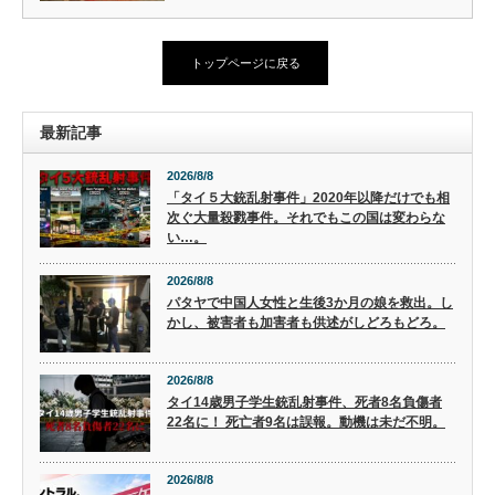
トップページに戻る
最新記事
2026/8/8
「タイ５大銃乱射事件」2020年以降だけでも相
次ぐ大量殺戮事件。それでもこの国は変わらな
い…。
2026/8/8
パタヤで中国人女性と生後3か月の娘を救出。し
かし、被害者も加害者も供述がしどろもどろ。
2026/8/8
タイ14歳男子学生銃乱射事件、死者8名負傷者
22名に！ 死亡者9名は誤報。動機は未だ不明。
2026/8/8