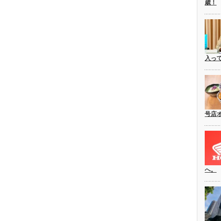
歳！
入っ
号店
へ。