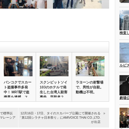
検査
ルピ
バンコクでスカー
スクンビットソイ
ラヨーンの射撃場
ト盗撮事件多発
103のホテルで発
で、男性が自殺。
中！ MRT駅で盗
生した台湾人殺害
動機は不明。
撮男を逮捕。ス
事件。容疑者２…
劇場
マ…
間で標準以
12月16日・17日、タイのスカパープ公園にて開催される
マレーシア
「第12回シラチャ日本祭り」にAMIVOICE THAI CO.,LTD.
が出店