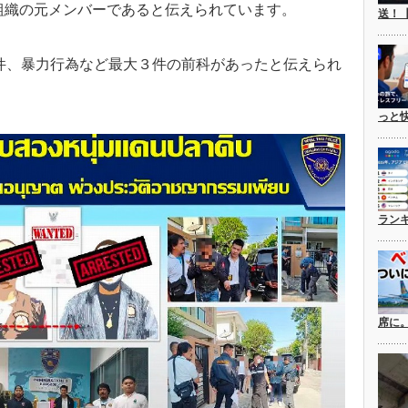
組織の元メンバーであると伝えられています。
送！
件、暴力行為など最大３件の前科があったと伝えられ
っと
ラン
席に