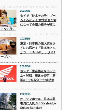
2026/8/6
タイで「鈴木その子」ブー
ムくるか？！ 女性職員が気
になって会議の様子が頭に
てこない件。
2026/8/6
東京・日本橋の職人技をタ
イにお届け！「日本橋とん
かつ 一 HAJIME」、タイ1
オープン！
2026/8/6
ホンダ「生産拠点をベトナ
ムへ移転」報道を否定！新
型4モデル投入で市場拡大
2026/8/5
オリジンホテル、日本人駐
在員に人気の「Staybridge
Suites Bangkok