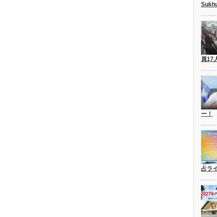
Suk
員17
ー！
占ラ