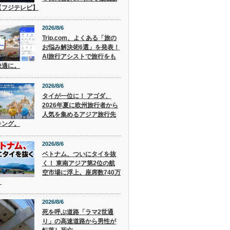
【フジテレビ】
2026/8/6
Trip.com、よくある「旅の
お悩み解決術6選」を発表！
AI旅行アシストで旅行をも
快適に。
2026/8/6
タイが一位に！ アゴダ、
2026年夏に欧州旅行者から
人気を集めるアジア旅行先
キング。
2026/8/6
ベトナム、ついにタイを抜
く！ 東南アジア第2位の航
空市場に浮上。座席数740万
。
2026/8/6
死を呼ぶ道路「ラマ2世通
り」の高速道路から男性が