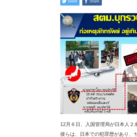
Tweet
Share
12月６
日、入国管理局が日本人２
彼らは、日本での
犯罪歴があり、