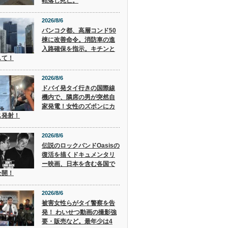
転落し死亡。
2026/8/6
バンコク都、高層コンド50
棟に改善命令。消防車の進
入路確保を指示。キチンと
して！
2026/8/6
ドバイ発タイ行きの国際線
機内で、隣席の男が突然自
家発電！女性のズボンにカ
ス発射！
2026/8/6
伝説のロックバンドOasisの
復活を描くドキュメンタリ
ー映画、日本を含む各国で
公開！
2026/8/6
被害女性らがタイ警察を告
発！ わいせつ動画の撮影強
要・販売など。最年少は4