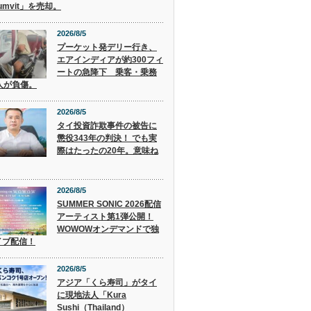
humvit」を売却。
2026/8/5
プーケット発デリー行き、
エアインディアが約300フィ
ートの急降下 乗客・乗務
人が負傷。
2026/8/5
タイ投資詐欺事件の被告に
懲役343年の判決！ でも実
際はたったの20年。意味ね
2026/8/5
SUMMER SONIC 2026配信
アーティスト第1弾公開！
WOWOWオンデマンドで独
イブ配信！
2026/8/5
アジア「くら寿司」がタイ
に現地法人「Kura
Sushi（Thailand）