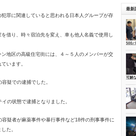
最新
の犯罪に関連していると思われる日本人グループが存
家を借り、時々宿泊先を変え、車も他人名義で使用し
500
ーン地区の高級住宅街には、４～５人のメンバーが交
れています。
可解
の容疑での逮捕でした。
テイの状態で逮捕となりました。
の容疑者が麻薬事件や暴行事件など18件の刑事事件に
ました。