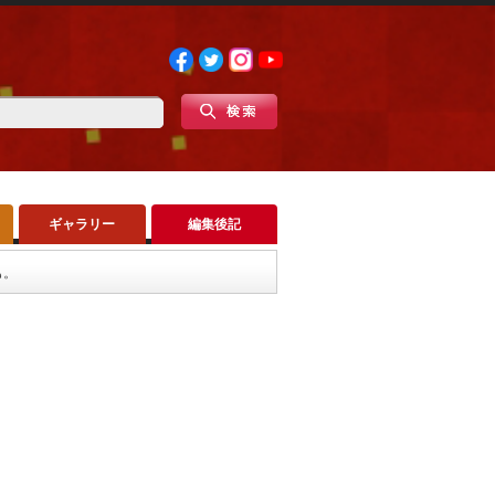
ギャラリー
編集後記
も。