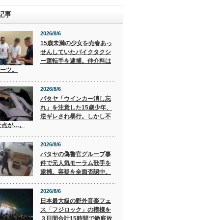
記事
2026/8/6
15歳未満の少女を売春あっ
せんしていたバイクタクシ
ー運転手を逮捕。仲介料は
バーツ。
2026/8/6
パタヤ「ウインカー消し忘
れ」を注意した15歳少年、
逆ギレされ暴行。しかし不
な点が…。
2026/8/6
パタヤの偽警官グループ事
件で元人気モーラム歌手を
逮捕。容疑を全面否認中。
2026/8/6
日本最大級の野外音楽フェ
ス「フジロック」の模様を
３日間合計15時間で徹底放