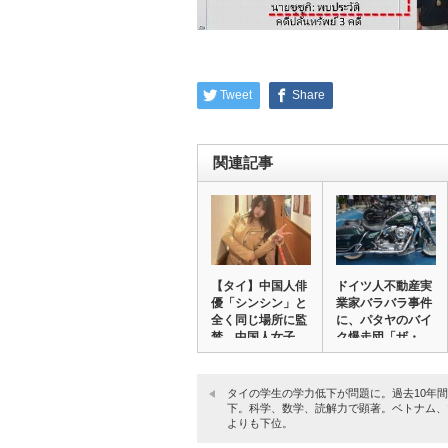
Tweet
Share
関連記事
【タイ】中国人俳
ドイツ人不動産実
優「シンシン」と
業家バラバラ事件
全く同じ場所に監
に、パタヤのバイ
禁。中国人女子
ク爆走団「ザ・
大…
ア…
タイの学生の学力低下が問題に。過去10年
下。科学、数学、読解力で顕著。ベトナム、
よりも下位。