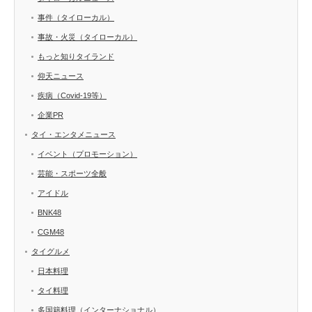
事件（タイローカル）
事故・火災（タイローカル）
もっと知りタイランド
仰天ニュース
疾病（Covid-19等）
企業PR
タイ・エンタメニュース
イベント（プロモーション）
芸能・スポーツ全般
アイドル
BNK48
CGM48
タイグルメ
日本料理
タイ料理
多国籍料理（インターナショナル）