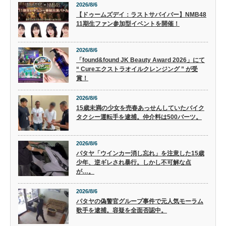
2026/8/6
【ドゥームズデイ：ラストサバイバー】NMB48
11期生ファン参加型イベントを開催！
2026/8/6
「found&found JK Beauty Award 2026」にて
“ Cureエクストラオイルクレンジング ” が受
賞！
2026/8/6
15歳未満の少女を売春あっせんしていたバイク
タクシー運転手を逮捕。仲介料は500バーツ。
2026/8/6
パタヤ「ウインカー消し忘れ」を注意した15歳
少年、逆ギレされ暴行。しかし不可解な点
が…。
2026/8/6
パタヤの偽警官グループ事件で元人気モーラム
歌手を逮捕。容疑を全面否認中。