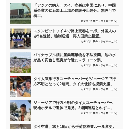
「アジアの病人」タイ。病巣は中国にあり。中国
系企業の鉱石加工工場の建設停止処分。無許可で
着工。
カテゴリ:
事件（タイローカル）
スクンビットソイ４で路上売春を一掃。外国人の
み5名逮捕、強制送還・再入国禁止措置。
カテゴリ:
事件（タイローカル）
パイナップル畑に産業廃棄物を不法投棄。池の水
が黒く変色し悪臭が付近に～ラヨーン県。
カテゴリ:
事件（タイローカル）
タイ人気旅行系ユーチューバーがジョージアで行
方不明となって2週間。タイ大使館も捜索支援。
カテゴリ:
事件（タイローカル）
ジョージアで行方不明のタイ人ユーチューバー、
現地ホテルで遺体で発見。2週間連絡とれず…。
カテゴリ:
事件（タイローカル）
タイ空港、10月16日から手荷物検査ルール変更。