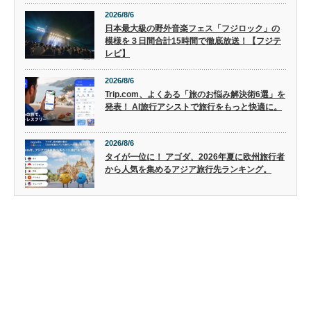
2026/8/6
日本最大級の野外音楽フェス「フジロック」の
模様を３日間合計15時間で徹底放送！【フジテ
レビ】
2026/8/6
Trip.com、よくある「旅のお悩み解決術6選」を
発表！ AI旅行アシストで旅行をもっと快適に。
2026/8/6
タイが一位に！ アゴダ、2026年夏に欧州旅行者
から人気を集めるアジア旅行先ランキング。