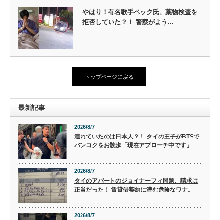
やはり！有名歌手ペック氏、薬物検査を
拒否していた？！ 警察がよう…
トップページに戻る
最新記事
2026/8/7
連れていたのは日本人？！ タイの王子がBTSで
バンコクをお散歩「現在アプローチ中です」
2026/8/7
タイのアパートのジョイナーフィ問題、請求は
正当だった！ 賃貸借契約に潜む危険なワナ。
2026/8/7