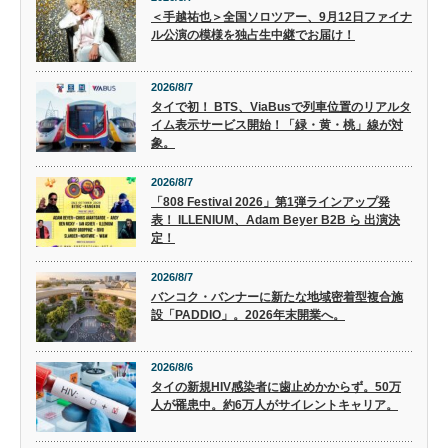
＜手越祐也＞全国ソロツアー、9月12日ファイナ
ル公演の模様を独占生中継でお届け！
2026/8/7
タイで初！ BTS、ViaBusで列車位置のリアルタ
イム表示サービス開始！「緑・黄・桃」線が対
象。
2026/8/7
「808 Festival 2026」第1弾ラインアップ発
表！ ILLENIUM、Adam Beyer B2B ら 出演決
定！
2026/8/7
バンコク・バンナーに新たな地域密着型複合施
設「PADDIO」。2026年末開業へ。
2026/8/6
タイの新規HIV感染者に歯止めかからず。50万
人が罹患中。約6万人がサイレントキャリア。