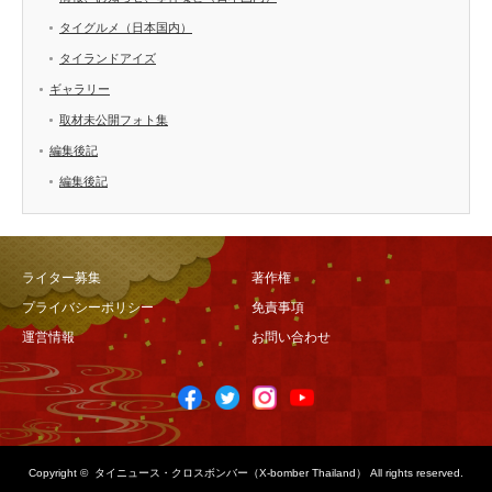
タイグルメ（日本国内）
タイランドアイズ
ギャラリー
取材未公開フォト集
編集後記
編集後記
ライター募集
著作権
プライバシーポリシー
免責事項
運営情報
お問い合わせ
Copyright ©
タイニュース・クロスボンバー（X-bomber Thailand）
All rights reserved.