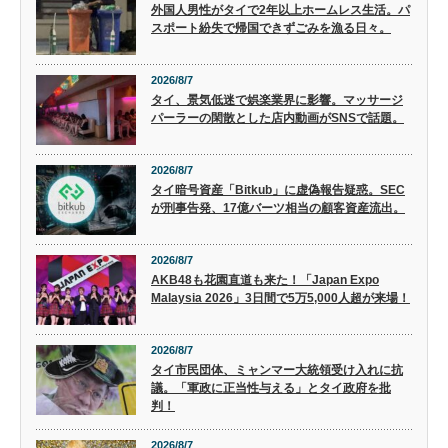
外国人男性がタイで2年以上ホームレス生活。パ
スポート紛失で帰国できずごみを漁る日々。
2026/8/7
タイ、景気低迷で娯楽業界に影響。マッサージ
パーラーの閑散とした店内動画がSNSで話題。
2026/8/7
タイ暗号資産「Bitkub」に虚偽報告疑惑。SEC
が刑事告発、17億バーツ相当の顧客資産流出。
2026/8/7
AKB48も花園直道も来た！「Japan Expo
Malaysia 2026」3日間で5万5,000人超が来場！
2026/8/7
タイ市民団体、ミャンマー大統領受け入れに抗
議。「軍政に正当性与える」とタイ政府を批
判！
2026/8/7