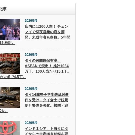
記事
2026/8/9
店内には200人超！ チェン
マイで深夜営業の店を摘
発。未成年者も多数。5年間
鎖を検討。
2026/8/9
タイの民間銃保有率、
ASEANで突出！ 推計1034
万丁、100人当たり15.1丁。
カンボで4.5丁。
2026/8/9
タイ14歳男子学生銃乱射事
件を受け、タイ全土で銃規
制と警備を強化。検問・巡
拡大。
2026/8/9
インドネシア、トヨタにタ
イからの生産拠点移転を要