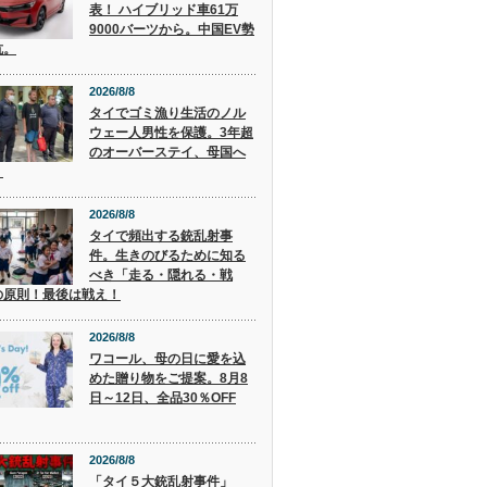
表！ ハイブリッド車61万
9000バーツから。中国EV勢
抗。
2026/8/8
タイでゴミ漁り生活のノル
ウェー人男性を保護。3年超
のオーバーステイ、母国へ
。
2026/8/8
タイで頻出する銃乱射事
件。生きのびるために知る
べき「走る・隠れる・戦
の原則！最後は戦え！
2026/8/8
ワコール、母の日に愛を込
めた贈り物をご提案。8月8
日～12日、全品30％OFF
2026/8/8
「タイ５大銃乱射事件」