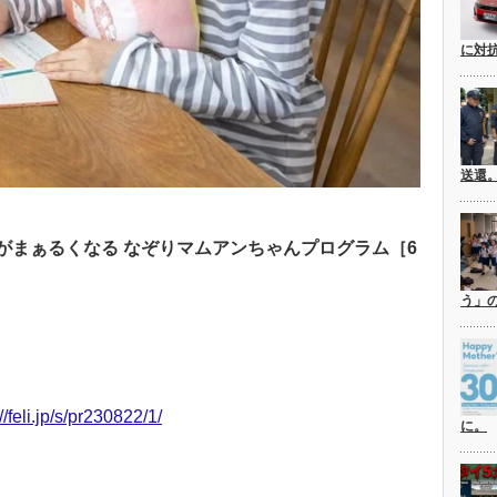
に対
送還
がまぁるくなる なぞりマムアンちゃんプログラム［6
う」
//feli.jp/s/pr230822/1/
に。