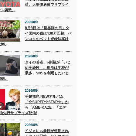
請。大型優遇策でサプライ
ーン誘致。
2026/8/9
8月8日は「世界猫の日」タ
イ国内の猫は430万匹超、バ
ンコクのペット登録法案は
状態。
2026/8/9
タイの若者、6割超が「いじ
めを経験」。場所は学校が
最多、SNSを利用したいじ
深刻。
2026/8/9
手越祐也 NEWアルバム
「☆SUPER☆STAR☆」か
ら「AME-KAZE」「エデ
2曲先行サプライズ配信!
2026/8/8
イジメにも拳銃が使用され