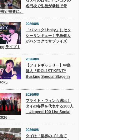
るタイの日常。バンコクの
名門校で生徒が拳銃で脅
警察が捜査に。
2026/8/8
「バンコク U:nity」にセク
シーサンキュー！中島健人
がバンコクでサプライズ
ing ライブ！
2026/8/8
【フォトギャラリー】中島
健人「IDOL1ST KENTY
Busking Special Stage in
kok」
2026/8/8
ブライト・ウィンも選出！
タイの各界を代表する100人
「#legend 100 List Social
 2026」
2026/8/8
タイは「世界のゴミ捨て