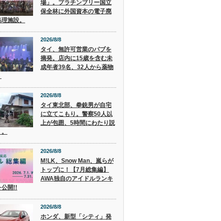
場」。プラチンブリー国立
保全林に外国資本の電子廃
処理施設。
2026/8/8
タイ、無許可営業のパブを
摘発。店内に15歳を含む未
成年者39名、32人から薬物
。
2026/8/8
タイ東北部、拳銃男が自宅
に立てこもり。警察50人以
上が包囲、5時間にわたり説
く。
2026/8/8
M!LK、Snow Man、嵐らが
トップに！【7月総集編】
AWA独自のアイドルランキ
公開!!
2026/8/8
ホンダ、新型「シティ」発